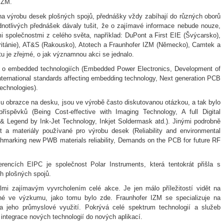
IZM.
na výrobu desek plošných spojů, přednášky vždy zabíhají do různých oborů
otlivých přednášek dávaly tušit, že o zajímavé informace nebude nouze,
společnostmi z celého světa, například: DuPont a First EIE (Švýcarsko),
ritánie), AT&S (Rakousko), Atotech a Fraunhofer IZM (Německo), Camtek a
tu je zřejmé, o jak významnou akci se jednalo.
í o embedded technologiích (Embedded Power Electronics, Development of
ernational standards affecting embedding technology, Next generation PCB
echnologies).
osu obrazce na desku, jsou ve výrobě často diskutovanou otázkou, a tak bylo
říspěvků (Being Cost‑effective with Imaging Technology, A full Digital
& Legend by Ink‑Jet Technology, Inkjet Soldermask atd.). Jinými podrobně
t a materiály používané pro výrobu desek (Reliability and environmental
chmarking new PWB materials reliability, Demands on the PCB for future RF
rencích EIPC je společnost Polar Instruments, která tentokrát přišla s
h plošných spojů.
mi zajímavým vyvrcholením celé akce. Je jen málo příležitostí vidět na
vané ve výzkumu, jako tomu bylo zde. Fraunhofer IZM se specializuje na
 jeho průmyslové využití. Pokrývá celé spektrum technologií a služeb
 integrace nových technologií do nových aplikací.