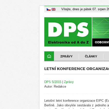
Vítejte, dnes je pátek 07. srpen 
ODBORNÝ
ZPRÁVY
ČLÁNKY
LETNÍ KONFERENCE ORGANIZAC
DPS 5/2015
|
Zprávy
Autor: Redakce
Letošní letní konference organizace EIPC (Eu
Berlíně. Jako obvykle sestávala z jednoho 