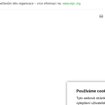
nečlenům této organizace – více informací na:
www.eipc.org
.
Používáme cook
Tyto webové stránky
vylepšení uživatel