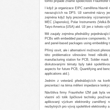
tomto případě známé společnosti Fraunhofer 
I když je organizace EIPC zaměřena hlavně 
navazujících na DPS. Už samotné názvy jedn
zejména když byly prezentovány významnými 
MEC (Japonsko), Polar Instruments (Velká B
Taiyo America (USA) atd. Už jen z tohoto výč
Mě zaujaly zejména přednášky pojednávajíc
PCBs with embedded passive components, Int
and panel‑based packages using embedding t
Přímý osvit, ale i alternativní možnosti přen
této problematice věnováno hned několik p
manufacturing station for PCB, Solder mask 
diskutovanými tématy byly také spolehlivos
aspects for future PCB, Quantifying and ben
applications atd.).
Jedním z veteránů přednášejících na konfe
prezentací na téma měření impedance tenkýc
Návštěva firmy Fraunhofer IZM pak byla vel
vlastní oči tolik špičkové techniky použí
aplikovaný výzkum elektroniky zaměřený na
nezbytných pro vývoj spolehlivé elektroniky a