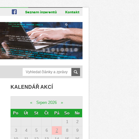
Seznam inzerentů
Kontakt
KALENDÁŘ AKCÍ
«
Srpen 2026
»
Po
Út
St
Čt
Pá
So
Ne
1
2
3
4
5
6
7
8
9