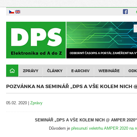
ODBORNÝ ČASOPIS A PORTÁL ZAMĚŘENÝ NA V
ZPRÁVY
ČLÁNKY
E-ARCHIV
WEBINÁŘE
ODK
POZVÁNKA NA SEMINÁŘ „DPS A VŠE KOLEM NICH 
05.02. 2020 |
Zprávy
SEMINÁŘ „DPS A VŠE KOLEM NICH @ AMPER 2020
Důvodem je
přesunutí veletrhu AMPER 2020 na r