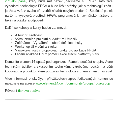
virtuální panel
, který bude mít název „Začínáme s FPGA“. Tato živ
výhodami technologie FPGA a bude řešit otázky, jak s technologií začít
je třeba vzít v úvahu při tvorbě návrhů nových produktů. Součástí panel
na téma vývojová prostředí FPGA, programování, návrhářské nástroje a
také na otázky a odpovědi.
Další workshopy a kurzy budou zahrnovat:
A tour of Zedboard
Vývoj prvních projektů s využitím Ultra-96
Začínáme – Vytváření souborů definice desky
Workshop UI vidění a zvuku
Vysokorychlostní propojovací prvky pro aplikace FPGA
Ladění aplikace Linux pomocí akcelerační platformy Vitis
Komunita element14 spadá pod organizaci Farnell, součást skupiny Avne
technikům údržby a zkušebním technikům, výrobcům, rodičům a učite
kódovačů a produktů, které používají technologii s cílem změnit náš svět 
Více informací o skvělých příležitostech zprostředkovaných komunito
naleznete na adrese
www.element14.com/community/groups/fpga-group
Původní
tisková zpráva
.