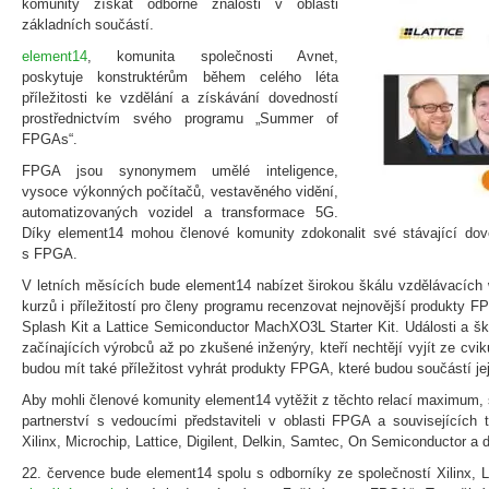
komunity získat odborné znalosti v oblasti
základních součástí.
element14
, komunita společnosti Avnet,
poskytuje konstruktérům během celého léta
příležitosti ke vzdělání a získávání dovedností
prostřednictvím svého programu „Summer of
FPGAs“.
FPGA jsou synonymem umělé inteligence,
vysoce výkonných počítačů, vestavěného vidění,
automatizovaných vozidel a transformace 5G.
Díky element14 mohou členové komunity zdokonalit své stávající doved
s FPGA.
V letních měsících bude element14 nabízet širokou škálu vzdělávacích 
kurzů i příležitostí pro členy programu recenzovat nejnovější produkty F
Splash Kit a Lattice Semiconductor MachXO3L Starter Kit. Události a š
začínajících výrobců až po zkušené inženýry, kteří nechtějí vyjít ze cv
budou mít také příležitost vyhrát produkty FPGA, které budou součástí je
Aby mohli členové komunity element14 vytěžit z těchto relací maximum,
partnerství s vedoucími představiteli v oblasti FPGA a souvisejících t
Xilinx, Microchip, Lattice, Digilent, Delkin, Samtec, On Semiconductor a d
22. července bude element14 spolu s odborníky ze společností Xilinx, L