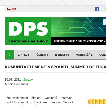
ODBORNÝ ČASOPIS A PORTÁL ZAMĚŘENÝ NA V
ZPRÁVY
ČLÁNKY
E-ARCHIV
WEBINÁŘE
ODK
KOMUNITA ELEMENT14 SPOUŠTÍ „SUMMER OF FPGA
10.07. 2021 |
Zprávy
Autor: element14
Léto workshopů, školení, webinářů, testování
produktů a soutěží, díky kterému mohou členové