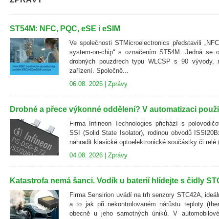
ST54M: NFC, PQC, eSE i eSIM
Ve společnosti STMicroelectronics představili „NFC
system-on-chip“ s označením ST54M. Jedná se o 
drobných pouzdrech typu WLCSP s 90 vývody, n
zařízení. Společně...
06.08. 2026 |
Zprávy
Drobné a přece výkonné oddělení? V automatizaci použi
Firma Infineon Technologies přichází s polovodič
SSI (Solid State Isolator), rodinou obvodů ISSI20B
nahradit klasické optoelektronické součástky či re
04.08. 2026 |
Zprávy
Katastrofa nemá šanci. Vodík u baterií hlídejte s čidly S
Firma Sensirion uvádí na trh senzory STC42A, ideáln
a to jak při nekontrolovaném nárůstu teploty (the
obecně u jeho samotných úniků. V automobilové