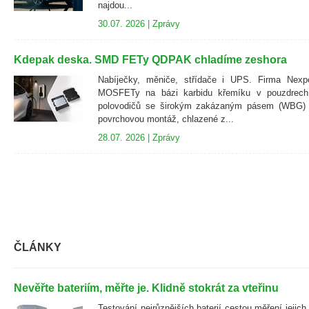
najdou...
30.07. 2026 |
Zprávy
Kdepak deska. SMD FETy QDPAK chladíme zeshora
Nabíječky, měniče, střídače i UPS. Firma Nexp
MOSFETy na bázi karbidu křemíku v pouzdrec
polovodičů se širokým zakázaným pásem (WBG) t
povrchovou montáž, chlazené z...
28.07. 2026 |
Zprávy
ČLÁNKY
Nevěřte bateriím, měřte je. Klidně stokrát za vteřinu
Testování nejrůznějších baterií cestou měření jejich