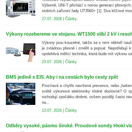
Výborně, UNI-T přichází s novou generací přesných, 
stolních zařízení řady UT3560+ [1]. Dva klíčové model
27.07. 2026 |
Články
Výkony rozebereme ve stojanu. WT1500 slíbí 2 kV i resol
Výkony jsou kouzelné, takže se s nimi někteří naučil
je zvládnou přesně i změřit a popsat. Nepotřebují k
spolehlivá měřicí technika, která bude mít výkonu s
23.07. 2026 |
Články
BMS jedině s EIS. Aby i na cestách bylo cesty zpět
Prozíravá a chytře navržená prevence, nebo „hašen
světě výkonové elektroniky klidně doslovné? O sp
rozhodují zpočátku drobné, ovšem později často nev
na...
13.07. 2026 |
Články
Odběry vysoké, pásmo široké. Proudové sondy Hioki vid