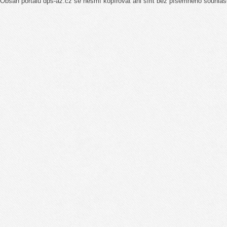
Obsah portálu dps-az.cz se nesmí kopírovat ani šířit bez písemného souhlas