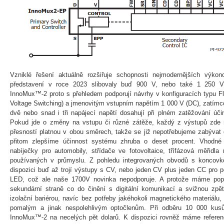
Vzniklé řešení aktuálně rozšiřuje schopnosti nejmodernějších výk
představení v roce 2023 slibovaly buď 900 V, nebo také 1 250 V.
InnoMux™-2 proto s přehledem podporují návrhy v konfiguracích typu 
Voltage Switching) a jmenovitým vstupním napětím 1 000 V (DC), zatímco
dvě nebo snad i tři napájecí napětí dosahují při plném zatěžování úči
Pokud jde o změny na vstupu či různé zátěže, každý z výstupů zde 
přesností platnou v obou směrech, takže se již nepotřebujeme zabývat d
přitom zlepšíme účinnost systému zhruba o deset procent. Vhodné 
nabíječky pro automobily, střídače ve fotovoltaice, třífázová měřidla
používaných v průmyslu. Z pohledu integrovaných obvodů s koncovk
dispozici buď až trojí výstupy s CV, nebo jeden CV plus jeden CC pro p
LED, což ale naše 1700V novinka nepodporuje. A protože máme pop
sekundární straně co do činění s digitální komunikací a svižnou zp
izolační bariérou, navíc bez potřeby jakéhokoli magnetického materiálu
pomalým a jinak nespolehlivým optočlenům. Při odběru 10 000 kus
InnoMux™-2 na necelých pět dolarů. K dispozici rovněž máme referen