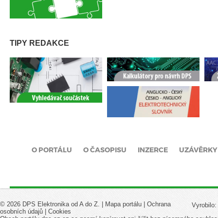
TIPY REDAKCE
O PORTÁLU
O ČASOPISU
INZERCE
UZÁVĚRKY
© 2026 DPS Elektronika od A do Z. |
Mapa portálu
|
Ochrana
Vyrobilo
osobních údajů
|
Cookies