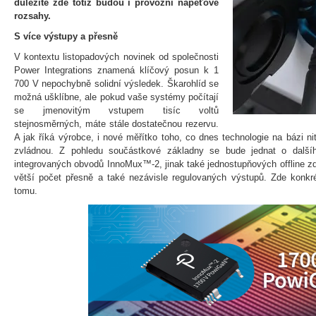
důležité zde totiž budou i provozní napěťové
rozsahy.
S více výstupy a přesně
V kontextu listopadových novinek od společnosti
Power Integrations znamená klíčový posun k 1
700 V nepochybně solidní výsledek. Škarohlíd se
možná ušklíbne, ale pokud vaše systémy počítají
se jmenovitým vstupem tisíc voltů
stejnosměrných, máte stále dostatečnou rezervu.
A jak říká výrobce, i nové měřítko toho, co dnes technologie na bázi nit
zvládnou. Z pohledu součástkové základny se bude jednat o dalšíh
integrovaných obvodů InnoMux™-2, jinak také jednostupňových offline zdr
větší počet přesně a také nezávisle regulovaných výstupů. Zde konkré
tomu.