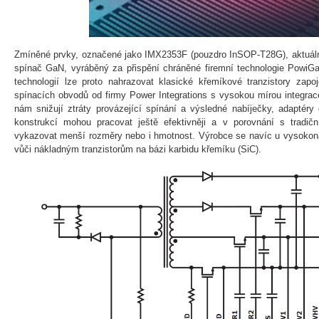
Zmíněné prvky, označené jako IMX2353F (pouzdro InSOP-T28G), aktuál
spínač GaN, vyráběný za přispění chráněné firemní technologie PowiGa
technologií lze proto nahrazovat klasické křemíkové tranzistory zapoj
spínacích obvodů od firmy Power Integrations s vysokou mírou integrace
nám snižují ztráty provázející spínání a výsledné nabíječky, adaptéry 
konstrukcí mohou pracovat ještě efektivněji a v porovnání s tradičn
vykazovat menší rozměry nebo i hmotnost. Výrobce se navíc u vysoko
vůči nákladným tranzistorům na bázi karbidu křemíku (SiC).