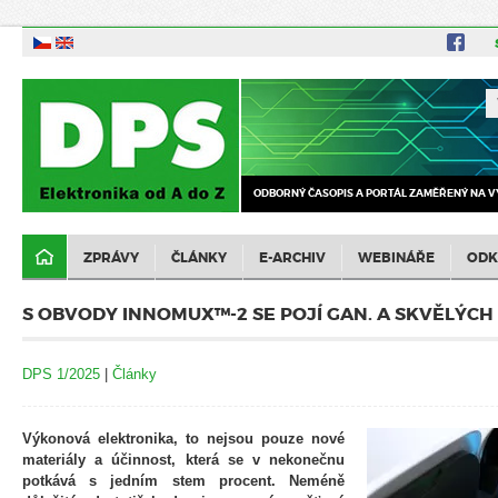
ODBORNÝ ČASOPIS A PORTÁL ZAMĚŘENÝ NA V
ZPRÁVY
ČLÁNKY
E-ARCHIV
WEBINÁŘE
ODK
S OBVODY INNOMUX™-2 SE POJÍ GAN. A SKVĚLÝCH 
DPS 1/2025
|
Články
Výkonová elektronika, to nejsou pouze nové
materiály a účinnost, která se v nekonečnu
potkává s jedním stem procent. Neméně