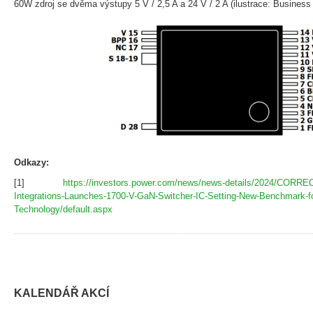
60W zdroj se dvěma výstupy 5 V / 2,5 A a 24 V / 2 A (ilustrace: Business 
Odkazy:
[1]
https://investors.power.com/news/news-details/2024/COR
Integrations-Launches-1700-V-GaN-Switcher-IC-Setting-New-Benchmark-for
Technology/default.aspx
KALENDÁŘ AKCÍ