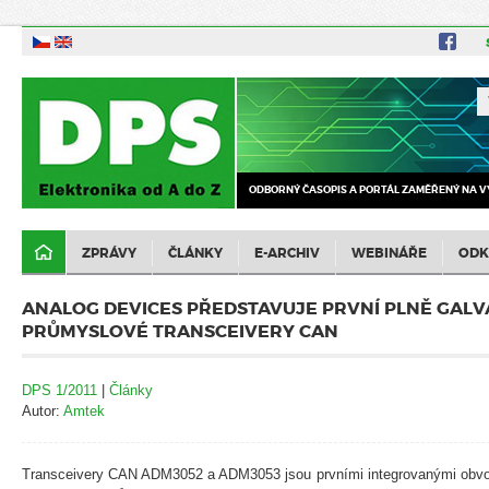
ODBORNÝ ČASOPIS A PORTÁL ZAMĚŘENÝ NA V
ZPRÁVY
ČLÁNKY
E-ARCHIV
WEBINÁŘE
ODK
ANALOG DEVICES PŘEDSTAVUJE PRVNÍ PLNĚ GAL
PRŮMYSLOVÉ TRANSCEIVERY CAN
DPS 1/2011
|
Články
Autor:
Amtek
Transceivery CAN ADM3052 a ADM3053 jsou prvními integrovanými obvo