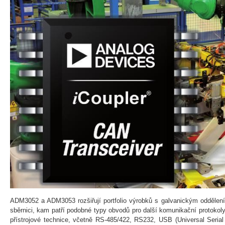
ADM3052 a ADM3053 rozšiřují portfolio výrobků s galvanickým oddělen
sběrnici, kam patří podobné typy obvodů pro další komunikační protokol
přístrojové technice, včetně RS-485/422, RS232, USB (Universal Seria