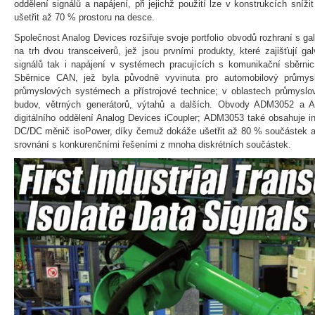
oddělení signálů a napájení, při jejichž použití lze v konstrukcích sní
ušetřit až 70 % prostoru na desce.
Společnost Analog Devices rozšiřuje svoje portfolio obvodů rozhraní s 
na trh dvou transceiverů, jež jsou prvními produkty, které zajišťují g
signálů tak i napájení v systémech pracujících s komunikační sběrnic
Sběrnice CAN, jež byla původně vyvinuta pro automobilový průmysl,
průmyslových systémech a přístrojové technice; v oblastech průmyslo
budov, větrných generátorů, výtahů a dalších. Obvody ADM3052 a A
digitálního oddělení Analog Devices iCoupler; ADM3053 také obsahuje i
DC/DC měnič isoPower, díky čemuž dokáže ušetřit až 80 % součástek a
srovnání s konkurenčními řešeními z mnoha diskrétních součástek.