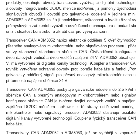
produkty, obsahující obvody transceiveru využívající digitální technologi
a obvody integrovaného DC/DC měniče isoPower, již pomohly zjednoduš
signálových obvodů i obvodů pro galvanické oddělení v jediném mini
ADM3052 a ADM3053 zajišťují spolehlivost, výkonnost a kvalitu řízení v
průmyslových zařízeních využitím osvědčeného principu pro standard sbě
snížit složitost konstrukcí a zkrátit čas pro vývoj zařízení.
Transceiver CAN ADM3052 nabízí elektrické oddělení 5 kVef čtyřvodičo
přesného analogového mikrokontroléru nebo signálového procesoru, přiče
vrstvy stanovené standardem sběrnice CAN. Čtyřvodičová konfigurac
dvou datových vodičů a dvou vodičů napájení 24 V. ADM3052 obsahuje L
V, má vytvořené tři digitální kanály technologií iCoupler a transceiver
rovněž vytvořeny ochranné obvody proti poruše kabeláže a funkci „Pow
galvanicky oddělený signál pro přesný analogový mikrokontrolér nebo si
přítomnosti napájení sběrnice 24 V.
Transceiver CAN ADM3053 poskytuje galvanické oddělení do 2,5 kVef m
sběrnice CAN a přesným analogovým mikrokontrolérem nebo signálo
konfigurace sběrnice CAN je tvořena dvojicí datových vodičů s napájení
zajištěno DC/DC měničem IsoPower z té strany oddělovací bariéry, 
mikrokontrolér nebo signálový procesor. ADM3053 obsahuje osciláto
digitální kanály vytvořené technologií iCoupler a fyzický transceiver CA
kabeláže.
Transceivery CAN ADM3052 a ADM3053, jež se vyrábějí v zapouzdř