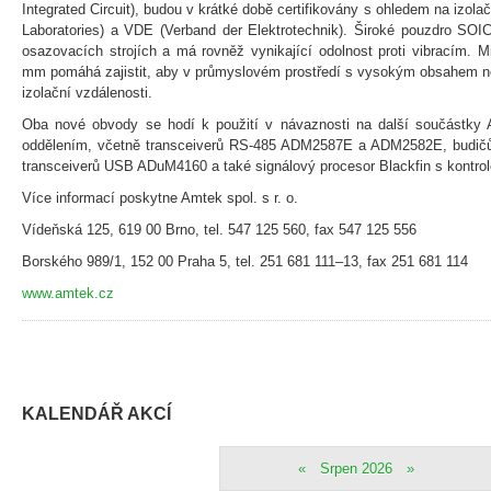
Integrated Circuit), budou v krátké době certifikovány s ohledem na izol
Laboratories) a VDE (Verband der Elektrotechnik). Široké pouzdro SOIC
osazovacích strojích a má rovněž vynikající odolnost proti vibracím. 
mm pomáhá zajistit, aby v průmyslovém prostředí s vysokým obsahem ne
izolační vzdálenosti.
Oba nové obvody se hodí k použití v návaznosti na další součástky
oddělením, včetně transceiverů RS-485 ADM2587E a ADM2582E, budič
transceiverů USB ADuM4160 a také signálový procesor Blackfin s kont
Více informací poskytne Amtek spol. s r. o.
Vídeňská 125, 619 00 Brno, tel. 547 125 560, fax 547 125 556
Borského 989/1, 152 00 Praha 5, tel. 251 681 111–13, fax 251 681 114
www.amtek.cz
KALENDÁŘ AKCÍ
«
Srpen 2026
»