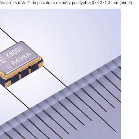
citlivostí 25 mV/s/° do pouzdra s rozměry pouhých 5,0×3,2×1,3 mm (obr. 3).