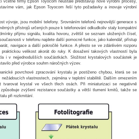
ci včetně firmy Epson Toyocom neustále představují nové výrobní procesy,
edstavíme vám, jak Epson Toyocom řeší tyto požadavky a inovuje výrobní
ost vývoje, jsou mobilní telefony. Srovnáním telefonů nejnovější generace s
změrných přístrojů určených pouze k telefonování odkudkoliv staly kompaktní
dmínky příjmu signálu, kvalita hovoru, zvětšil se seznam uložených čísel,
současnosti v telefonu najdete další pomocné funkce, jako kalendář, přístup
aparát, navigace a další pokročilé funkce. A přesto se ve zdánlivém rozporu
a praktickou velikost akorát do ruky. K dosažení takových vlastností byla
la i v nejjednodušších součástkách. Složitost krystalových součástek je
tavilo před výrobce souhrn náročných výzev.
nické povrchové zpracování krystalu je postiženo chybou, která se se
 nežádoucích vlastnostech, zejména v teplotní stabilitě. Dalším omezením
 tvarovat krystal ve všech třech osách. Při miniaturizaci se negativně
é způsobuje zvýšení rezistance součástky a větší tlumení kmitů, takže se
talu při rozkmitání.