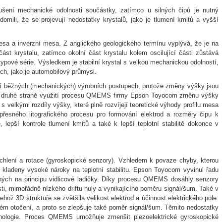
šení mechanické odolnosti součástky, zatímco u silných čipů je nutný
domili, že se projevují nedostatky krystalů, jako je tlumení kmitů a vyšší
mesa a inverzní mesa. Z anglického geologického termínu vyplývá, že je na
ást krystalu, zatímco okolní část krystalu kolem oscilující části zůstává
typové série. Výsledkem je stabilní krystal s velkou mechanickou odolností,
ích, jako je automobilový průmysl.
při běžných (mechanických) výrobních postupech, protože změny výšky jsou
a druhé straně využití procesu QMEMS firmy Epson Toyocom změnu výšky
 velkými rozdíly výšky, které plně rozvíjejí teoretické výhody profilu mesa
řesného litografického procesu pro formování elektrod a rozměry čipu k
lepší kontrole tlumení kmitů a také k lepší teplotní stabilitě dokonce v
ychlení a rotace (gyroskopické senzory). Vzhledem k povaze chyby, kterou
u kladeny vysoké nároky na teplotní stabilitu. Epson Toyocom vyvinul řadu
ných na principu vidlicové ladičky. Díky procesu QMEMS dosáhly senzory
vosti, mimořádně nízkého driftu nuly a vynikajícího poměru signál/šum. Také v
ehož 3D struktuře se zvětšila velikost elektrod a účinnost elektrického pole.
ém otočení, a proto se zlepšuje také poměr signál/šum. Těmito nedostatky
echnologie. Proces QMEMS umožňuje zmenšit piezoelektrické gyroskopické