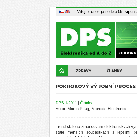
Vítejte, dnes je neděle 09. srpen
ODBORNÝ
ZPRÁVY
ČLÁNKY
POKROKOVÝ VÝROBNÍ PROCES
DPS 1/2011
|
Články
Autor: Martin Pflug, Microdis Electronics
Trend stálého zmenšování elektronických vý
stále menších součástkách s lepšími pa