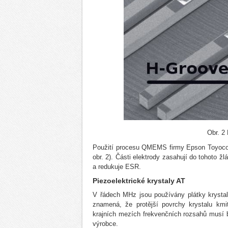
Obr. 2
Použití procesu QMEMS firmy Epson Toyocom
obr. 2). Části elektrody zasahují do tohoto žl
a redukuje ESR.
Piezoelektrické krystaly AT
V řádech MHz jsou používány plátky krystalu
znamená, že protější povrchy krystalu kmi
krajních mezích frekvenčních rozsahů musí 
výrobce.