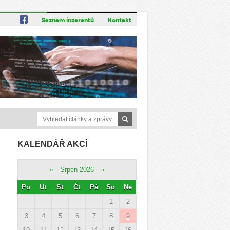
Seznam inzerentů
Kontakt
KALENDÁŘ AKCÍ
«
Srpen 2026
»
Po
Út
St
Čt
Pá
So
Ne
1
2
3
4
5
6
7
8
9