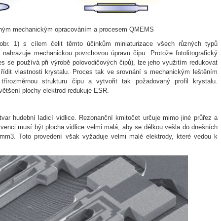
ěžným mechanickým opracováním a procesem QMEMS
. 1) s cílem čelit těmto účinkům miniaturizace všech různých typů
 nahrazuje mechanickou povrchovou úpravu čipu. Protože fotolitografický
s se používá při výrobě polovodičových čipů), lze jeho využitím redukovat
 řídit vlastnosti krystalu. Proces tak ve srovnání s mechanickým leštěním
třírozměrnou strukturu čipu a vytvořit tak požadovaný profil krystalu.
ětšení plochy elektrod redukuje ESR.
var hudební ladicí vidlice. Rezonanční kmitočet určuje mimo jiné průřez a
ekvenci musí být plocha vidlice velmi malá, aby se délkou vešla do dnešních
 mm3. Toto provedení však vyžaduje velmi malé elektrody, které vedou k