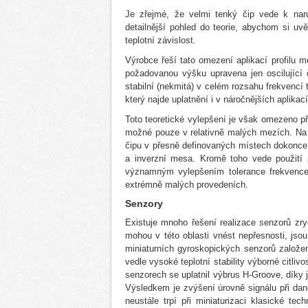
Je zřejmé, že velmi tenký čip vede k naru
detailnější pohled do teorie, abychom si uvě
teplotní závislost.
Výrobce řeší tato omezení aplikací profilu 
požadovanou výšku upravena jen oscilující č
stabilní (nekmitá) v celém rozsahu frekvencí 
který najde uplatnění i v náročnějších aplikac
Toto teoretické vylepšení je však omezeno 
možné pouze v relativně malých mezích. N
čipu v přesně definovaných místech dokonce s
a inverzní mesa. Kromě toho vede použití p
významným vylepšením tolerance frekvence, 
extrémně malých provedeních.
Senzory
Existuje mnoho řešení realizace senzorů zr
mohou v této oblasti vnést nepřesnosti, jso
miniaturních gyroskopických senzorů založe
vedle vysoké teplotní stability výborné citli
senzorech se uplatnil výbrus H-Groove, díky j
Výsledkem je zvýšení úrovně signálu při dan
neustále trpí při miniaturizaci klasické t