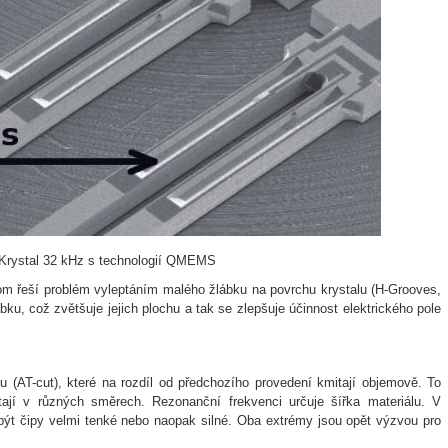
 Krystal 32 kHz s technologií QMEMS
 řeší problém vyleptáním malého žlábku na povrchu krystalu (H-Grooves,
ábku, což zvětšuje jejich plochu a tak se zlepšuje účinnost elektrického pole
 (AT-cut), které na rozdíl od předchozího provedení kmitají objemově. To
tají v různých směrech. Rezonanční frekvenci určuje šířka materiálu. V
být čipy velmi tenké nebo naopak silné. Oba extrémy jsou opět výzvou pro