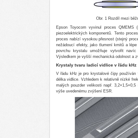
Obr. 1 Rozdíl mezi b
Epson Toyocom vyvinul proces QMEMS (obr
piezoelektrických komponentů. Tento proces
proces nabízí vysokou přesnost (stejný proce
nežádoucí efekty, jako tlumení kmitů a lépe
povrchu krystalu umožňuje vytvořit navíc 
Výsledkem je vyšší mechanická odolnost a zv
Krystaly tvaru ladicí vidlice v řádu kHz
V řádu kHz je pro krystalové čipy používán t
délka vidlice. Vzhledem k relativně nízké fr
malých pouzder velikosti např. 3,2×1,5×0,5
výše uvedenému zvýšení ESR.