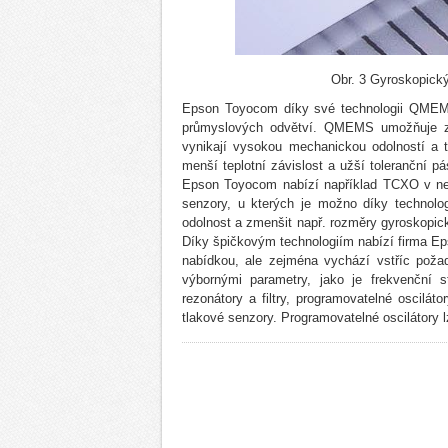
Obr. 3 Gyroskopický
Epson Toyocom díky své technologii QMEMS 
průmyslových odvětví. QMEMS umožňuje zme
vynikají vysokou mechanickou odolností a t
menší teplotní závislost a užší toleranční 
Epson Toyocom nabízí například TCXO v ne
senzory, u kterých je možno díky technolo
odolnost a zmenšit např. rozměry gyroskopic
Díky špičkovým technologiím nabízí firma E
nabídkou, ale zejména vychází vstříc požad
výbornými parametry, jako je frekvenční st
rezonátory a filtry, programovatelné oscil
tlakové senzory. Programovatelné oscilátory 