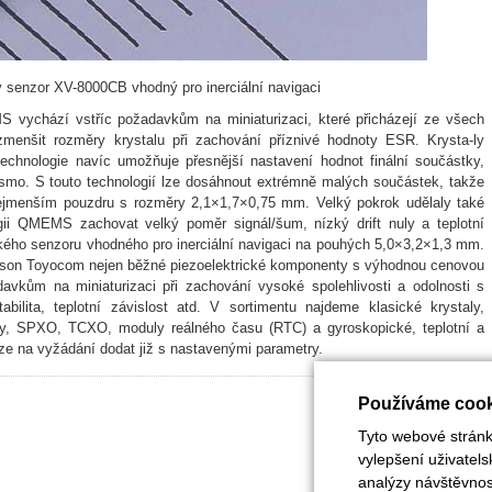
 senzor XV-8000CB vhodný pro inerciální navigaci
vychází vstříc požadavkům na miniaturizaci, které přicházejí ze všech
nšit rozměry krystalu při zachování příznivé hodnoty ESR. Krysta-ly
echnologie navíc umožňuje přesnější nastavení hodnot finální součástky,
pásmo. S touto technologií lze dosáhnout extrémně malých součástek, takže
jmenším pouzdru s rozměry 2,1×1,7×0,75 mm. Velký pokrok udělaly také
gii QMEMS zachovat velký poměr signál/šum, nízký drift nuly a teplotní
kého senzoru vhodného pro inerciální navigaci na pouhých 5,0×3,2×1,3 mm.
pson Toyocom nejen běžné piezoelektrické komponenty s výhodnou cenovou
avkům na miniaturizaci při zachování vysoké spolehlivosti a odolnosti s
abilita, teplotní závislost atd. V sortimentu najdeme klasické krystaly,
átory, SPXO, TCXO, moduly reálného času (RTC) a gyroskopické, teplotní a
lze na vyžádání dodat již s nastavenými parametry.
Používáme cook
Tyto webové stránky
vylepšení uživatel
analýzy návštěvnost