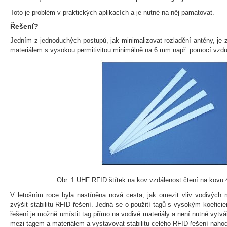
Toto je problém v praktických aplikacích a je nutné na něj pamatovat.
Řešení?
Jedním z jednoduchých postupů, jak minimalizovat rozladění antény, je 
materiálem s vysokou permitivitou minimálně na 6 mm např. pomocí vzd
Obr. 1 UHF RFID štítek na kov vzdálenost čtení na kov
V letošním roce byla nastíněna nová cesta, jak omezit vliv vodivých m
zvýšit stabilitu RFID řešení. Jedná se o použití tagů s vysokým koeficie
řešení je možně umístit tag přímo na vodivé materiály a není nutné vyt
mezi tagem a materiálem a vystavovat stabilitu celého RFID řešení naho