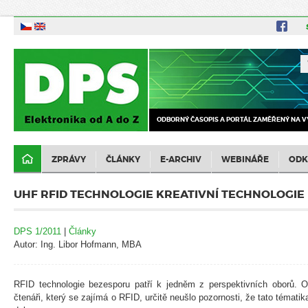
ODBORNÝ ČASOPIS A PORTÁL ZAMĚŘENÝ NA V
ZPRÁVY
ČLÁNKY
E-ARCHIV
WEBINÁŘE
ODK
UHF RFID TECHNOLOGIE KREATIVNÍ TECHNOLOGIE
DPS 1/2011
|
Články
Autor: Ing. Libor Hofmann, MBA
RFID technologie bezesporu patří k jedněm z perspektivních oborů. 
čtenáři, který se zajímá o RFID, určitě neušlo pozornosti, že tato tématika