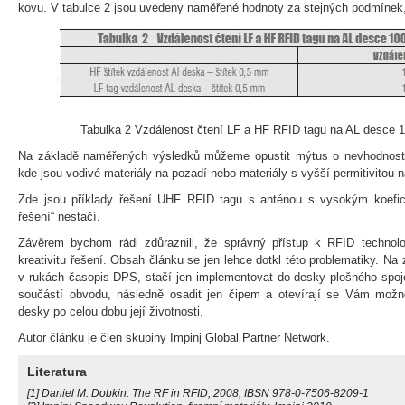
kovu. V tabulce 2 jsou uvedeny naměřené hodnoty za stejných podmínek,
Tabulka 2 Vzdálenost čtení LF a HF RFID tagu na AL desce 
Na základě naměřených výsledků můžeme opustit mýtus o nevhodnosti
kde jsou vodivé materiály na pozadí nebo materiály s vyšší permitivitou 
Zde jsou příklady řešení UHF RFID tagu s anténou s vysokým koeficie
řešení“ nestačí.
Závěrem bychom rádi zdůraznili, že správný přístup k RFID technolo
kreativitu řešení. Obsah článku se jen lehce dotkl této problematiky. Na z
v rukách časopis DPS, stačí jen implementovat do desky plošného spoj
součástí obvodu, následně osadit jen čipem a otevírají se Vám možno
desky po celou dobu její životnosti.
Autor článku je člen skupiny Impinj Global Partner Network.
Literatura
[1] Daniel M. Dobkin: The RF in RFID, 2008, IBSN 978-0-7506-8209-1