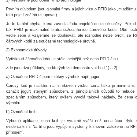
1) Nesprávné pochopení RFID technologie
Prvním důvodem jsou globální firmy a jejich vize o RFID jako „mladšímu 
toto pojetí začíná ustupovat).
Je to fatální chyba, která zavedla řadu projektů do slepé uličky. Pokud 
tak RFID je maximálně bratranec/sestřenice čárového kódu. Obě tech
vedle sebe a vzájemně se doplňovat, ale rozhodně nelze tvrdit, že RF
čárových kódů za současné technologické úrovně.
2) Ekonomické důvody
Vytisknutí čárového kódu je stále lacinější než cena RFID čipu.
Zde jsou dva příklady, na kterých lze demonstrovat bod 1) a 2).
a) Označení RFID čipem mléčný výrobek např. jogurt
Čárový kód je natištěn na hliníkovém víčku, cena tisku je minimál
označit jogurt stejným způsobem, z principiálních důvodů to nebude 
speciálním způsobem, který ovšem vyvolá takové náklady, že cena 
výrobku.
b) Označení knih
Výborná aplikace, cena knih je výrazně vyšší než cena čipu. Bylo
evidenci knih. Na trhu jsou výpůjční systémy knihoven založené na RFID
přínosem.