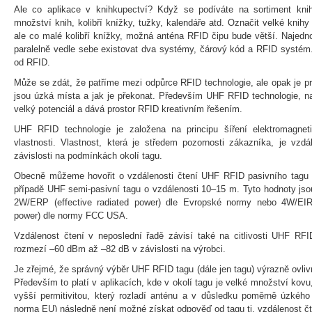
Ale co aplikace v knihkupectví? Když se podíváte na sortiment kni
množství knih, kolibří knížky, tužky, kalendáře atd. Označit velké kni
ale co malé kolibří knížky, možná anténa RFID čipu bude větší. Najed
paralelně vedle sebe existovat dva systémy, čárový kód a RFID systém
od RFID.
Může se zdát, že patříme mezi odpůrce RFID technologie, ale opak je pr
jsou úzká místa a jak je překonat. Především UHF RFID technologie, n
velký potenciál a dává prostor RFID kreativním řešením.
UHF RFID technologie je založena na principu šíření elektromagneti
vlastnosti. Vlastnost, která je středem pozornosti zákazníka, je vzd
závislosti na podmínkách okolí tagu.
Obecně můžeme hovořit o vzdálenosti čtení UHF RFID pasivního tagu
případě UHF semi-pasivní tagu o vzdálenosti 10–15 m. Tyto hodnoty js
2W/ERP (effective radiated power) dle Evropské normy nebo 4W/EIRP 
power) dle normy FCC USA.
Vzdálenost čtení v neposlední řadě závisí také na citlivosti UHF RFI
rozmezí –60 dBm až –82 dB v závislosti na výrobci.
Je zřejmé, že správný výběr UHF RFID tagu (dále jen tagu) výrazně ovli
Především to platí v aplikacích, kde v okolí tagu je velké množství kov
vyšší permitivitou, který rozladí anténu a v důsledku poměrně úzk
norma EU) následně není možné získat odpověď od tagu tj. vzdálenost čte