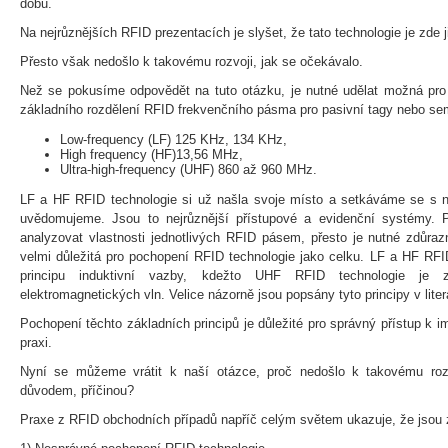
dobu.
Na nejrůznějších RFID prezentacích je slyšet, že tato technologie je zde ji
Přesto však nedošlo k takovému rozvoji, jak se očekávalo.
Než se pokusíme odpovědět na tuto otázku, je nutné udělat možná pro 
základního rozdělení RFID frekvenčního pásma pro pasivní tagy nebo sem
Low-frequency (LF) 125 KHz, 134 KHz,
High frequency (HF)13,56 MHz,
Ultra-high-frequency (UHF) 860 až 960 MHz.
LF a HF RFID technologie si už našla svoje místo a setkáváme se s n
uvědomujeme. Jsou to nejrůznější přístupové a evidenční systémy. 
analyzovat vlastnosti jednotlivých RFID pásem, přesto je nutné zdůrazn
velmi důležitá pro pochopení RFID technologie jako celku. LF a HF RFI
principu induktivní vazby, kdežto UHF RFID technologie je z
elektromagnetických vln. Velice názorně jsou popsány tyto principy v litera
Pochopení těchto základních principů je důležité pro správný přístup k 
praxi.
Nyní se můžeme vrátit k naší otázce, proč nedošlo k takovému rozv
důvodem, příčinou?
Praxe z RFID obchodních případů napříč celým světem ukazuje, že jsou 