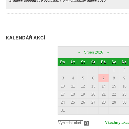
[2] Impinj Speedway Revolution, firemní materiály, Impinj 2010
KALENDÁŘ AKCÍ
«
Srpen 2026
»
Po
Út
St
Čt
Pá
So
Ne
1
2
3
4
5
6
7
8
9
10
11
12
13
14
15
16
17
18
19
20
21
22
23
24
25
26
27
28
29
30
31
Všechny akc