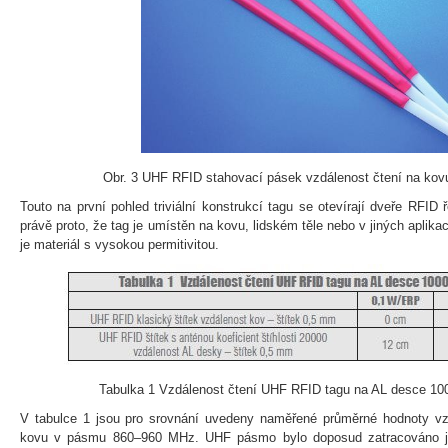
Obr. 3 UHF RFID stahovací pásek vzdálenost čtení na ko
Touto na první pohled triviální konstrukcí tagu se otevírají dveře RFID
právě proto, že tag je umístěn na kovu, lidském těle nebo v jiných aplik
je materiál s vysokou permitivitou.
Tabulka 1 Vzdálenost čtení UHF RFID tagu na AL desce 1
V tabulce 1 jsou pro srovnání uvedeny naměřené průměrné hodnoty vzd
kovu v pásmu 860–960 MHz. UHF pásmo bylo doposud zatracováno ja