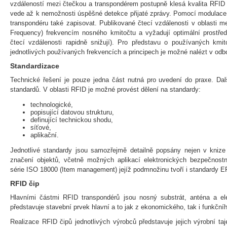
vzdáleností mezi čtečkou a transpondérem postupně klesá kvalita RFID 
vede až k nemožnosti úspěšné detekce přijaté zprávy. Pomocí modulace 
transpondéru také zapisovat. Publikované čtecí vzdálenosti v oblasti m
Frequency) frekvencím nosného kmitočtu a vyžadují optimální prostřed
čtecí vzdálenosti rapidně snižují). Pro představu o používaných kmit
jednotlivých používaných frekvencích a principech je možné nalézt v odbor
Standardizace
Technické řešení je pouze jedna část nutná pro uvedení do praxe. Dal
standardů. V oblasti RFID je možné provést dělení na standardy:
technologické,
popisující datovou strukturu,
definující technickou shodu,
síťové,
aplikační.
Jednotlivé standardy jsou samozřejmě detailně popsány nejen v kni
značení objektů, včetně možných aplikací elektronických bezpečnost
série ISO 18000 (Item management) jejíž podmnožinu tvoří i standardy EP
RFID čip
Hlavními částmi RFID transpondérů jsou nosný substrát, anténa a el
představuje stavební prvek hlavní a to jak z ekonomického, tak i funkčníh
Realizace RFID čipů jednotlivých výrobců představuje jejich výrobní ta