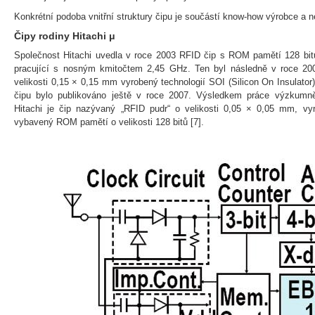
Konkrétní podoba vnitřní struktury čipu je součástí know-how výrobce a neb
Čipy rodiny Hitachi μ
Společnost Hitachi uvedla v roce 2003 RFID čip s ROM pamětí 128 bitů
pracující s nosným kmitočtem 2,45 GHz. Ten byl následně v roce 2
velikosti 0,15 × 0,15 mm vyrobený technologií SOI (Silicon On Insulator
čipu bylo publikováno ještě v roce 2007. Výsledkem práce výzkumně
Hitachi je čip nazývaný „RFID pudr“ o velikosti 0,05 × 0,05 mm, vy
vybavený ROM pamětí o velikosti 128 bitů [7].