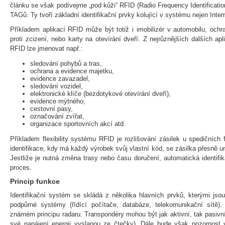
článku se však podívejme „pod kůži“ RFID (Radio Frequency Identificatio
TAGů. Ty tvoří základní identifikační prvky kolující v systému nejen Inter
Příkladem aplikací RFID může být totiž i imobilizér v automobilu, och
proti zcizení, nebo karty na otevírání dveří. Z nejrůznějších dalších apl
RFID lze jmenovat např.:
sledování pohybů a tras,
ochrana a evidence majetku,
evidence zavazadel,
sledování vozidel,
elektronické klíče (bezdotykové otevírání dveří),
evidence mýtného,
cestovní pasy,
označování zvířat,
organizace sportovních akcí atd.
Příkladem flexibility systému RFID je rozlišování zásilek u spedičních
identifikace, kdy má každý výrobek svůj vlastní kód, se zásilka přesně u
Jestliže je nutná změna trasy nebo času doručení, automatická identifi
proces.
Princip funkce
Identifikační systém se skládá z několika hlavních prvků, kterými jsou
podpůrné systémy (řídící počítače, databáze, telekomunikační sítě)
známém principu radaru. Transpondéry mohou být jak aktivní, tak pasivní
své napájení energii vyslanou ze čtečky). Dále bude však pozornos