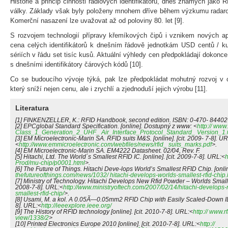
Historie a princip činnosti radiových identifikátorů, dnes známých jako
války. Základy však byly položeny mnohem dříve během výzkumu radarov
Komerční nasazení lze uvažovat až od poloviny 80. let [9].
S rozvojem technologií přípravy křemíkových čipů i vznikem nových ap
cena celých identifikátorů k dnešním řádově jednotkám USD centů / ku
sériích v řádu set tisíc kusů. Aktuální výhledy cen předpokládají dokonc
s dnešními identifikátory čárových kódů [10].
Co se budoucího vývoje týká, pak lze předpokládat mohutný rozvoj v ob
který sníží nejen cenu, ale i zrychlí a zjednoduší jejich výrobu [11].
Literatura
[1] FINKENZELLER, K.: RFID Handbook, second edition. ISBN: 0-470- 84402
[2] EPCglobal Standard Specification. [online]. Dostupný z www: <
http:// www
Class_1_Generation_2_UHF_ Air_Interface_Protocol_Standard_ Version_1.0
[3] EM Microelectronic-Marin SA. RFID suits M&S. [online]. [cit. 2009- 7-8]. UR
<
http://www.emmicroelectronic.com/webfiles/news/rfid_ suits_marks.pdf
>.
[4] EM Microelectronic-Marin SA. EM4222 Datasheet. 02/04, Rev. F.
[5] Hitachi, Ltd. The World´s Smallest RFID IC. [online]. [cit. 2009-7-8]. URL:<
h
Prod/mu-chip/p0001.html
>.
[6] The Future of Things. Hitachi Deve-lops World’s Smallest RFID Chip. [onlin
thefutureofthings.com/news/1032/ hitachi-develops-worlds-smallest-rfid-chip.
[7] Ministry of Technology. Hitachi Develops New Rfid Powder – Worlds Smallest
2008-7-8]. URL:<
http://www.ministryoftech.com/2007/02/14/hitachi-develops
smallest-rfid-chip/
>.
[8] Usami, M. a kol. A 0.05Ã—0.05mm2 RFID Chip with Easily Scaled-Down ID-
8]. URL:<
http://ieeexplore.ieee.org/
[9] The History of RFID technology [online]. [cit. 2010-7-8]. URL:<
http:// www.r
view/1338/2
>
[10] Printed Electronics Europe 2010 [online]. [cit. 2010-7-8]. URL:<
http://