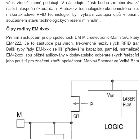
však více či méně podobají. V následující části budou zmíněni dva z
nalézt alespoň některá data. Protože z technologicko-ekonomického hled
nízkonákladové RFID technologie, byli vybráni zástupci čipů v pásm
současném stavu technologických řešení minimální.
Čipy rodiny EM 4xxx
Prvním zástupcem je čip společnosti EM Microelectronic-Marin SA, kter
EM4222. Je to zástupce pasivních, frekvenčně nezávislých RFID tran
Další typy řady EM4xxx se liší především kapacitou paměti, normaliza
EM42xxx jsou běžně aplikovány v dodavatelsko odběratelských řetězcích.
jeho použití pro značení zboží společností Marks&Spencer ve Velké Britán