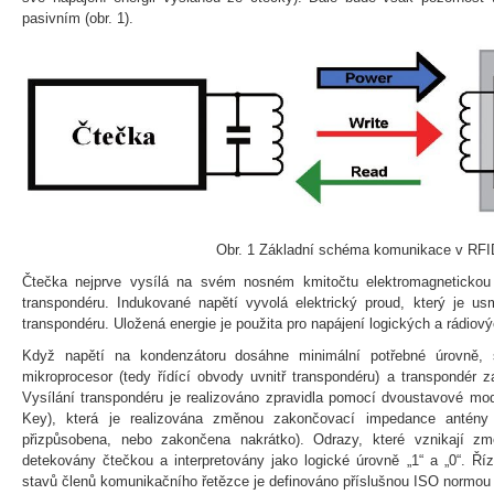
pasivním (obr. 1).
Obr. 1 Základní schéma komunikace v RFI
Čtečka nejprve vysílá na svém nosném kmitočtu elektromagnetickou v
transpondéru. Indukované napětí vyvolá elektrický proud, který je us
transpondéru. Uložená energie je použita pro napájení logických a rádiov
Když napětí na kondenzátoru dosáhne minimální potřebné úrovně, 
mikroprocesor (tedy řídící obvody uvnitř transpondéru) a transpondér 
Vysílání transpondéru je realizováno zpravidla pomocí dvoustavové mo
Key), která je realizována změnou zakončovací impedance antény 
přizpůsobena, nebo zakončena nakrátko). Odrazy, které vznikají z
detekovány čtečkou a interpretovány jako logické úrovně „1“ a „0“. Ří
stavů členů komunikačního řetězce je definováno příslušnou ISO normou 