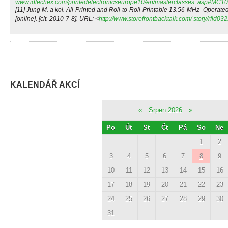
www.idtechex.com/printedelectronicseurope10/en/masterclasses. asp#MC10
[11] Jung M. a kol. All-Printed and Roll-to-Roll-Printable 13.56-MHz- Operated
[online]. [cit. 2010-7-8]. URL: <
http://www.storefrontbacktalk.com/ story/rfid03
KALENDÁŘ AKCÍ
«
Srpen 2026
»
Po
Út
St
Čt
Pá
So
Ne
1
2
3
4
5
6
7
8
9
10
11
12
13
14
15
16
17
18
19
20
21
22
23
24
25
26
27
28
29
30
31