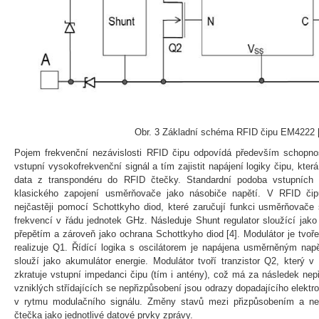
Obr. 3 Základní schéma RFID čipu EM4222 
Pojem frekvenční nezávislosti RFID čipu odpovídá především schopno
vstupní vysokofrekvenční signál a tím zajistit napájení logiky čipu, kte
data z transpondéru do RFID čtečky. Standardní podoba vstupních
klasického zapojení usměrňovače jako násobiče napětí. V RFID čipu
nejčastěji pomocí Schottkyho diod, které zaručují funkci usměrňovače
frekvencí v řádu jednotek GHz. Následuje Shunt regulator sloužící jako 
přepětím a zároveň jako ochrana Schottkyho diod [4]. Modulátor je tvoř
realizuje Q1. Řídící logika s oscilátorem je napájena usměrněným nap
slouží jako akumulátor energie. Modulátor tvoří tranzistor Q2, který v
zkratuje vstupní impedanci čipu (tím i antény), což má za následek ne
vzniklých střídajících se nepřizpůsobení jsou odrazy dopadajícího elekt
v rytmu modulačního signálu. Změny stavů mezi přizpůsobením a nep
čtečka jako jednotlivé datové prvky zprávy.