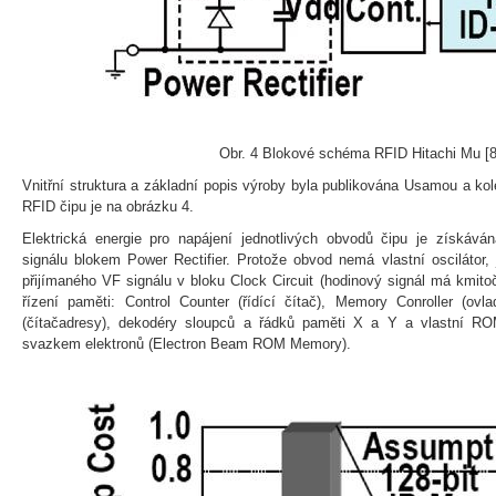
Obr. 4 Blokové schéma RFID Hitachi Mu [8
Vnitřní struktura a základní popis výroby byla publikována Usamou a ko
RFID čipu je na obrázku 4.
Elektrická energie pro napájení jednotlivých obvodů čipu je získá
signálu blokem Power Rectifier. Protože obvod nemá vlastní oscilátor, 
přijímaného VF signálu v bloku Clock Circuit (hodinový signál má kmito
řízení paměti: Control Counter (řídící čítač), Memory Conroller (ovl
(čítačadresy), dekodéry sloupců a řádků paměti X a Y a vlastní R
svazkem elektronů (Electron Beam ROM Memory).