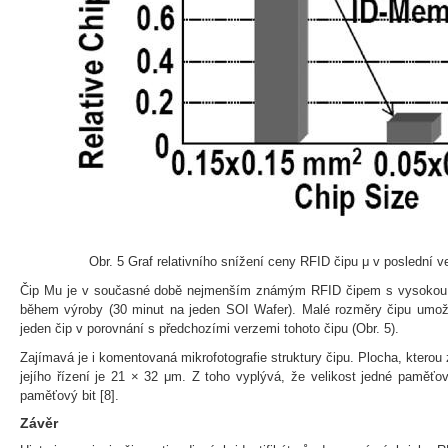
Obr. 5 Graf relativního snížení ceny RFID čipu μ v poslední 
Čip Mu je v současné době nejmenším známým RFID čipem s vysokou r
během výroby (30 minut na jeden SOI Wafer). Malé rozměry čipu umožn
jeden čip v porovnání s předchozími verzemi tohoto čipu (Obr. 5).
Zajímavá je i komentovaná mikrofotografie struktury čipu. Plocha, kterou
jejího řízení je 21 × 32 μm. Z toho vyplývá, že velikost jedné paměť
paměťový bit [8].
Závěr