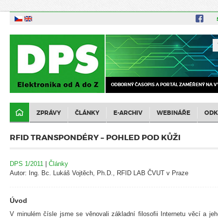
ODBORNÝ ČASOPIS A PORTÁL ZAMĚŘENÝ NA V
ZPRÁVY
ČLÁNKY
E-ARCHIV
WEBINÁŘE
ODK
RFID TRANSPONDÉRY – POHLED POD KŮŽI
DPS 1/2011
|
Články
Autor: Ing. Bc. Lukáš Vojtěch, Ph.D., RFID LAB ČVUT v Praze
Úvod
V minulém čísle jsme se věnovali základní filosofii Internetu věcí a j