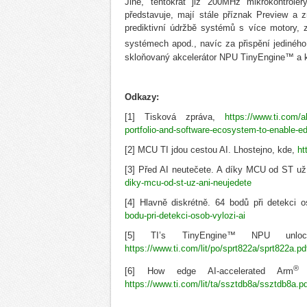
Jiné, tentokrát již 200MHz mikrokontro
představuje, mají stále příznak Preview a 
prediktivní údržbě systémů s více motory, z
systémech apod., navíc za přispění jediného
skloňovaný akcelerátor NPU TinyEngine™ a k t
Odkazy:
[1] Tisková zpráva,
https://www.ti.com/a
portfolio-and-software-ecosystem-to-enable-ed
[2] MCU TI jdou cestou AI. Lhostejno, kde,
ht
[3] Před AI neutečete. A díky MCU od ST už
diky-mcu-od-st-uz-ani-neujedete
[4] Hlavně diskrétně. 64 bodů při detekci 
bodu-pri-detekci-osob-vylozi-ai
[5] TI’s TinyEngine™ NPU unlo
https://www.ti.com/lit/po/sprt822a/sprt822a.pd
®
[6] How edge AI-accelerated
Arm
https://www.ti.com/lit/ta/ssztdb8a/ssztdb8a.p