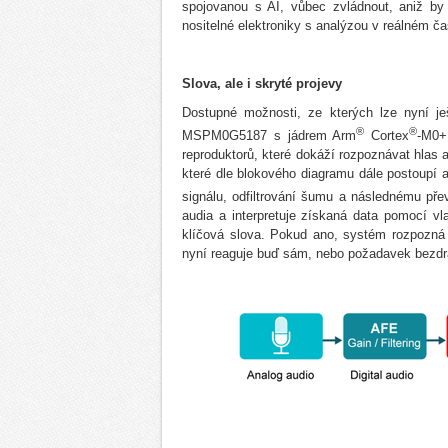
spojovanou s AI, vůbec zvládnout, aniž by 
nositelné elektroniky s analýzou v reálném ča
Slova, ale i skryté projevy
Dostupné možnosti, ze kterých lze nyní ješ
®
®
MSPM0G5187 s jádrem
Arm
Cortex
-M0+
reproduktorů, které dokáží rozpoznávat hlas a
které dle blokového diagramu dále postoupí
signálu, odfiltrování šumu a následnému př
audia a interpretuje získaná data pomocí vl
klíčová slova. Pokud ano, systém rozpozná 
nyní reaguje buď sám, nebo požadavek bezdrá