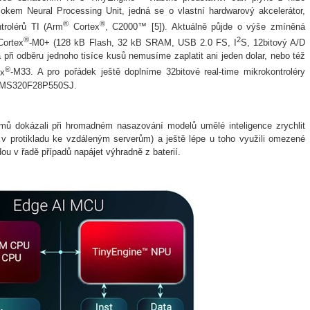
kem Neural Processing Unit, jedná se o vlastní hardwarový akcelerátor,
®
®
rolérů TI (
Arm
Cortex
, C2000™ [5]). Aktuálně půjde o výše zmíněná
®
2
Cortex
-M0+ (128 kB Flash, 32 kB SRAM, USB 2.0 FS,
I
S
, 12bitový A/D
á při odběru jednoho tisíce kusů nemusíme zaplatit ani jeden dolar, nebo též
®
ex
-M33. A pro pořádek ještě doplníme 32bitové real-time mikrokontroléry
 TMS320F28P550SJ.
émů dokázali při hromadném
nasazování modelů umělé inteligence
zrychlit
 v protikladu ke vzdáleným serverům)
a ještě lépe u toho využili omezené
ou v řadě případů napájet výhradně z baterií.