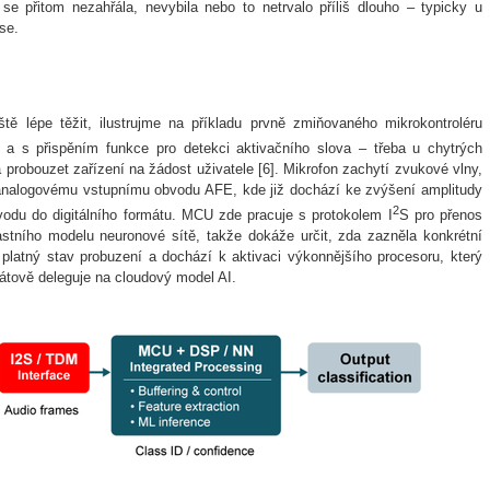
se přitom nezahřála, nevybila nebo to netrvalo příliš dlouho – typicky u
se.
tě lépe těžit, ilustrujme na příkladu prvně zmiňovaného mikrokontroléru
 a s přispěním funkce pro detekci aktivačního slova – třeba u chytrých
 probouzet zařízení na žádost uživatele [6]. Mikrofon zachytí zvukové vlny,
 analogovému vstupnímu obvodu AFE, kde již dochází ke zvýšení amplitudy
2
evodu do digitálního formátu. MCU zde pracuje s protokolem
I
S
pro přenos
astního modelu neuronové sítě, takže dokáže určit, zda zazněla konkrétní
platný stav probuzení a dochází k aktivaci výkonnějšího procesoru, který
tově deleguje na cloudový model AI.