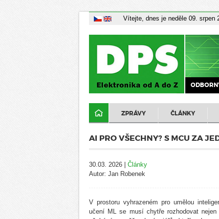
Vítejte, dnes je neděle 09. srpen
ODBORNÝ
ZPRÁVY
ČLÁNKY
AI PRO VŠECHNY? S MCU ZA J
30.03. 2026 |
Články
Autor: Jan Robenek
V prostoru vyhrazeném pro umělou intelige
učení ML se musí chytře rozhodovat nejen 