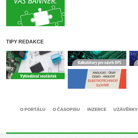
TIPY REDAKCE
O PORTÁLU
O ČASOPISU
INZERCE
UZÁVĚRKY