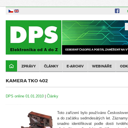
ODBORNÝ ČASOPIS A PORTÁL ZAMĚŘENÝ NA V
ZPRÁVY
ČLÁNKY
E-ARCHIV
WEBINÁŘE
ODK
KAMERA TKO 402
DPS online 01.01.2010
|
Články
Toto zařízení bylo používáno Českosloven
a do začátku sedmdesátých let. Záznamy 
snadno identifikovat podle dosti tvrdé