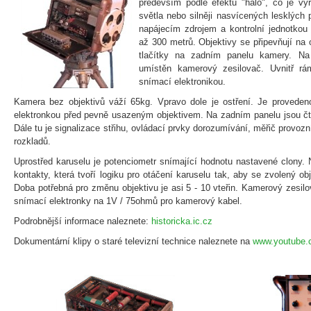
především podle efektu "haló", co je vý
světla nebo silněji nasvícených lesklých
napájecím zdrojem a kontrolní jednotkou
až 300 metrů. Objektivy se připevňují na 
tlačítky na zadním panelu kamery. N
umístěn kamerový zesilovač. Uvnitř r
snímací elektronikou.
Kamera bez objektivů váží 65kg. Vpravo dole je ostření. Je proved
elektronkou před pevně usazeným objektivem. Na zadním panelu jsou čtyř
Dále tu je signalizace střihu, ovládací prvky dorozumívání, měřič provo
rozkladů.
Uprostřed karuselu je potenciometr snímající hodnotu nastavené clony.
kontakty, která tvoří logiku pro otáčení karuselu tak, aby se zvolený obj
Doba potřebná pro změnu objektivu je asi 5 - 10 vteřin. Kamerový zesilo
snímací elektronky na 1V / 75ohmů pro kamerový kabel.
Podrobnější informace naleznete:
historicka.ic.cz
Dokumentární klipy o staré televizní technice naleznete na
www.youtube.