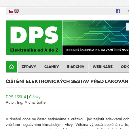
ODBORNÝ ČASOPIS A PORTÁL ZAMĚŘENÝ NA V
ZPRÁVY
ČLÁNKY
E-ARCHIV
WEBINÁŘE
ODK
ČIŠTĚNÍ ELEKTRONICKÝCH SESTAV PŘED LAKOVÁN
DPS 1/2014
|
Články
Autor: Ing. Michal Šaffer
V dnešní době se často setkáváme s otázkou, jak zajistit adekvátní och
vnějšími negativními klimatickými vlivy. Většina výrobců spoléhá na to