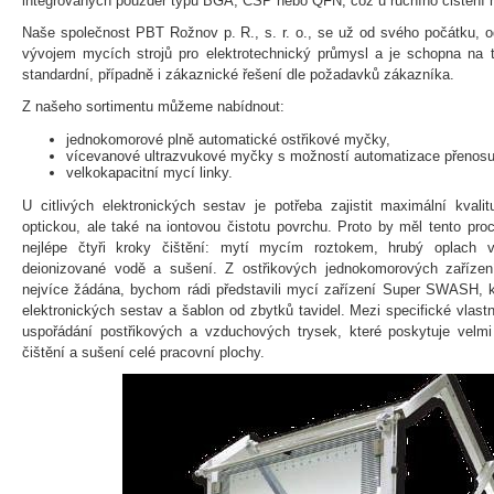
integrovaných pouzder typu BGA, CSP nebo QFN, což u ručního čištění 
Naše společnost PBT Rožnov p. R., s. r. o., se už od svého počátku, 
vývojem mycích strojů pro elektrotechnický průmysl a je schopna na t
standardní, případně i zákaznické řešení dle požadavků zákazníka.
Z našeho sortimentu můžeme nabídnout:
jednokomorové plně automatické ostřikové myčky,
vícevanové ultrazvukové myčky s možností automatizace přenosu
velkokapacitní mycí linky.
U citlivých elektronických sestav je potřeba zajistit maximální kval
optickou, ale také na iontovou čistotu povrchu. Proto by měl tento pro
nejlépe čtyři kroky čištění: mytí mycím roztokem, hrubý oplach 
deionizované vodě a sušení. Z ostřikových jednokomorových zařízen
nejvíce žádána, bychom rádi představili mycí zařízení Super SWASH, k
elektronických sestav a šablon od zbytků tavidel. Mezi specifické vlastn
uspořádání postřikových a vzduchových trysek, které poskytuje velmi
čištění a sušení celé pracovní plochy.