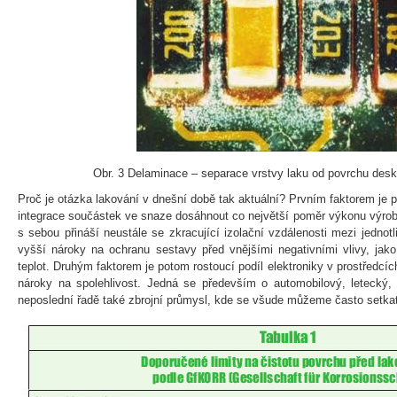
Obr. 3 Delaminace – separace vrstvy laku od povrchu desk
Proč je otázka lakování v dnešní době tak aktuální? Prvním faktorem je 
integrace součástek ve snaze dosáhnout co největší poměr výkonu výro
s sebou přináší neustále se zkracující izolační vzdálenosti mezi jedno
vyšší nároky na ochranu sestavy před vnějšími negativními vlivy, jako
teplot. Druhým faktorem je potom rostoucí podíl elektroniky v prostředcí
nároky na spolehlivost. Jedná se především o automobilový, letecký, 
neposlední řadě také zbrojní průmysl, kde se všude můžeme často setka