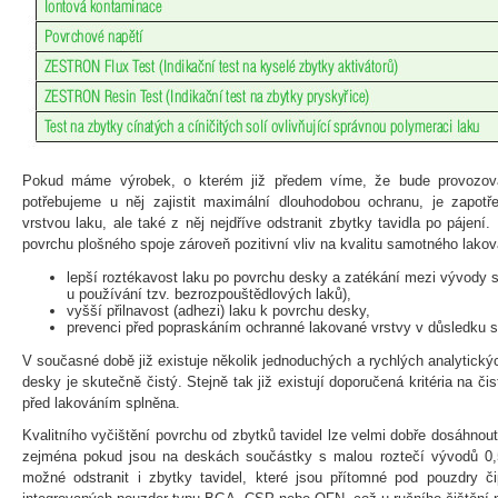
Pokud máme výrobek, o kterém již předem víme, že bude provozová
potřebujeme u něj zajistit maximální dlouhodobou ochranu, je zapotře
vrstvou laku, ale také z něj nejdříve odstranit zbytky tavidla po pájení
povrchu plošného spoje zároveň pozitivní vliv na kvalitu samotného lako
lepší roztékavost laku po povrchu desky a zatékání mezi vývody 
u používání tzv. bezrozpouštědlových laků),
vyšší přilnavost (adhezi) laku k povrchu desky,
prevenci před popraskáním ochranné lakované vrstvy v důsledku stř
V současné době již existuje několik jednoduchých a rychlých analytickýc
desky je skutečně čistý. Stejně tak již existují doporučená kritéria na či
před lakováním splněna.
Kvalitního vyčištění povrchu od zbytků tavidel lze velmi dobře dosáhnout
zejména pokud jsou na deskách součástky s malou roztečí vývodů 0
možné odstranit i zbytky tavidel, které jsou přítomné pod pouzdry č