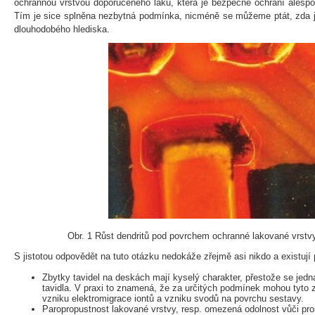
ochrannou vrstvou doporučeného laku, která je bezpečně ochrání alesp
Tím je sice splněna nezbytná podmínka, nicméně se můžeme ptát, zda j
dlouhodobého hlediska.
Obr. 1 Růst dendritů pod povrchem ochranné lakované vrst
S jistotou odpovědět na tuto otázku nedokáže zřejmě asi nikdo a existují 
Zbytky tavidel na deskách mají kyselý charakter, přestože se jed
tavidla. V praxi to znamená, že za určitých podmínek mohou tyto z
vzniku elektromigrace iontů a vzniku svodů na povrchu sestavy.
Paropropustnost lakované vrstvy, resp. omezená odolnost vůči pr