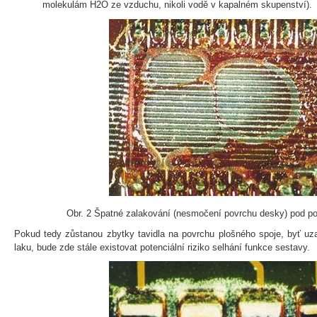
molekulám H2O ze vzduchu, nikoli vodě v kapalném skupenství).
Obr. 2 Špatné zalakování (nesmočení povrchu desky) pod 
Pokud tedy zůstanou zbytky tavidla na povrchu plošného spoje, byť uz
laku, bude zde stále existovat potenciální riziko selhání funkce sestavy.