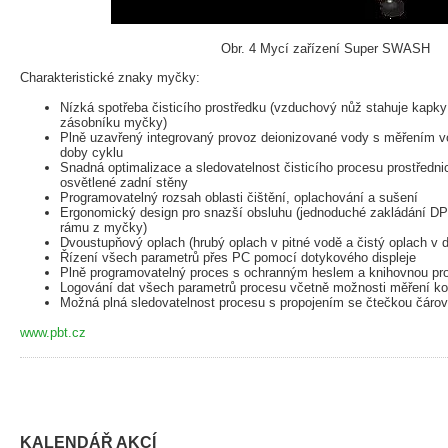
Obr. 4 Mycí zařízení Super SWASH
Charakteristické znaky myčky:
Nízká spotřeba čisticího prostředku (vzduchový nůž stahuje kapk
zásobníku myčky)
Plně uzavřený integrovaný provoz deionizované vody s měřením vo
doby cyklu
Snadná optimalizace a sledovatelnost čisticího procesu prostředn
osvětlené zadní stěny
Programovatelný rozsah oblasti čištění, oplachování a sušení
Ergonomický design pro snazší obsluhu (jednoduché zakládání DP
rámu z myčky)
Dvoustupňový oplach (hrubý oplach v pitné vodě a čistý oplach v 
Řízení všech parametrů přes PC pomocí dotykového displeje
Plně programovatelný proces s ochranným heslem a knihovnou pr
Logování dat všech parametrů procesu včetně možnosti měření k
Možná plná sledovatelnost procesu s propojením se čtečkou čáro
www.pbt.cz
KALENDÁŘ AKCÍ