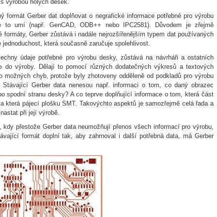
í s výrobou holých desek.
ý formát Gerber dat doplňovat o negrafické informace potřebné pro výrobu
které to umí (např. GenCAD, ODB++ nebo IPC2581). Důvodem je zřejmě
iné formáty, Gerber zůstává i nadále nejrozšířenějším typem dat používaných
e jednoduchost, která současně zaručuje spolehlivost.
šechny údaje potřebné pro výrobu desky, zůstává na návrháři a ostatních
le do výroby. Dělají to pomocí různých dodatečných výkresů a textových
o možných chyb, protože byly zhotoveny odděleně od podkladů pro výrobu
? Stávající Gerber data nenesou např. informaci o tom, co daný obrazec
ebo spodní stranu desky? A co teprve doplňující informace o tom, která část
 a která pájecí plošku SMT. Takovýchto aspektů je samozřejmě celá řada a
astat při její výrobě.
 kdy přestože Gerber data neumožňují přenos všech informací pro výrobu,
ávající formát doplní tak, aby zahrnoval i další potřebná data, má Gerber