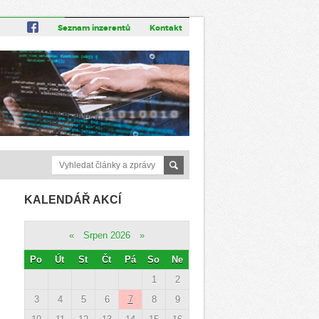
Seznam inzerentů
Kontakt
KALENDÁŘ AKCÍ
«
Srpen 2026
»
Po
Út
St
Čt
Pá
So
Ne
1
2
3
4
5
6
7
8
9