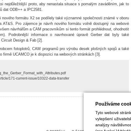
si nejdůležitější proto, aby nenastala situace s pomalým zaváděním, jak to
átů dat ODB++ a IPC2581.
ji nového formátu X2 se podílely také významné společnosti známé v oboru
F a AT&S. Pro zájemce je návrh nového formátu volně dostupný na webové
všem návrhářům a CAM pracovníkům si tento formát prohlédnout, ohodnotit
om). Podrobnější informace o navrhované úpravě Gerber dat byly také
Circuit Design & Fab [2].
bcem fotoplotrů, CAM programů pro výrobu desek plošných spojů a také
 o firmě UCAMCO je k dispozici na webových stránkách [3].
g_the_Gerber_Format_with_Attributes.pdf
rticle/171-current-issue/10322-data-transfer
Používáme cook
Tyto webové stránky
vylepšení uživatel
analýzy návštěvnost