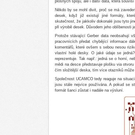
plošných spojů, ale i další data, která souvis
Někdo by se mohl divit, proč se má zaveden
desek, když již existují jiné formáty, 
skutečnost, že jakkoliv dokonalé jsou tyto j
při výrobě desek. Důvodem jeho oblíbenosti j
Protože stávající Gerber data neobsahují v
pracovnících předat chybějící informace dá
komentářů, které ovšem s sebou nesou rizik
vlastní holé desky. O jaké údaje se jedná
reprezentuje. Tak např.: jedná se o horní, n
mědi na desce představuje plošku via otvoru
čím složitější deska, tím více otazníků může n
Společnost UCAMCO tedy reaguje na situaci,
jsou stále nejvíce používána. A pokud se st
formát šanci zůstat i nadále na výsluní.