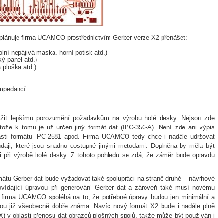
y) plánuje firma UCAMCO prostřednictvím Gerber verze X2 přenášet:
lní nepájivá maska, horní potisk atd.)
ý panel atd.)
 ploška atd.)
impedancí
oužit lepšímu porozumění požadavkům na výrobu holé desky. Nejsou zde
otože k tomu je už určen jiný formát dat (IPC-356-A). Není zde ani výpis
 části formátu IPC-2581 apod. Firma UCAMCO tedy chce i nadále udržovat
 údaji, které jsou snadno dostupné jinými metodami. Doplněna by měla být
aci při výrobě holé desky. Z tohoto pohledu se zdá, že záměr bude opravdu
mátu Gerber dat bude vyžadovat také spolupráci na straně druhé – návrhové
ídající úpravou při generování Gerber dat a zároveň také musí novému
firma UCAMCO spoléhá na to, že potřebné úpravy budou jen minimální a
sou již všeobecně dobře známa. Navíc nový formát X2 bude i nadále plně
) v oblasti přenosu dat obrazců plošných spojů, takže může být používán i