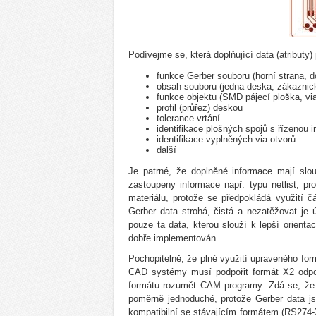
Podívejme se, která doplňující data (atribut
funkce Gerber souboru (horní strana, do
obsah souboru (jedna deska, zákaznick
funkce objektu (SMD pájecí ploška, via
profil (průřez) deskou
tolerance vrtání
identifikace plošných spojů s řízenou 
identifikace vyplněných via otvorů
další
Je patrné, že doplněné informace mají sl
zastoupeny informace např. typu netlist, pr
materiálu, protože se předpokládá využití
Gerber data strohá, čistá a nezatěžovat je
pouze ta data, kterou slouží k lepší orient
dobře implementován.
Pochopitelně, že plné využití upraveného for
CAD systémy musí podpořit formát X2 odpov
formátu rozumět CAM programy. Zdá se, že 
poměrně jednoduché, protože Gerber data j
kompatibilní se stávajícím formátem (RS274-X