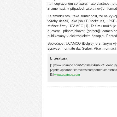
na neupraveném softwaru. Tato vlastnost je a
známe např. v případech zcela nových form
Za zmínku stojí také skutečnost, že na vývo
výroby desek, jako jsou Eurocircuits, LPK
stránce firmy UCAMCO [1]. Ta tím umožňuje 
a event. připomínkovat (gerber@ucamco.c
publikovány v elektronickém časopisu Printed 
Společnost UCAMCO (Belgie) je známým výro
správcem formátu dat Gerber. Více informací
Literatura
[1] www.ucamco.com/Portals/0/Public/Extendin
[2] http://pcdandf.com/cms/component/content/a
[3]
www.ucamco.com