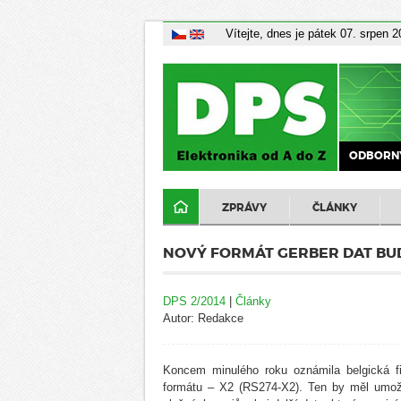
Vítejte, dnes je pátek 07. srpen 
ODBORNÝ
ZPRÁVY
ČLÁNKY
NOVÝ FORMÁT GERBER DAT BU
DPS 2/2014
|
Články
Autor: Redakce
Koncem minulého roku oznámila belgická f
formátu – X2 (RS274-X2). Ten by měl umožň