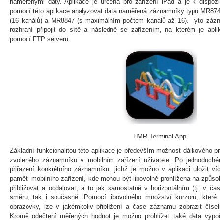
naměřenými daty. Aplikace je určena pro zařízení iPad a je k dispoz
pomocí této aplikace analyzovat data naměřená záznamníky typů MR87
(16 kanálů) a MR8847 (s maximálním počtem kanálů až 16). Tyto zá
rozhraní připojit do sítě a následně se zařízením, na kterém je apli
pomocí FTP serveru.
HMR Terminal App
Základní funkcionalitou této aplikace je především možnost dálkového p
zvoleného záznamníku v mobilním zařízení uživatele. Po jednoduché
přiřazení konkrétního záznamníku, jichž je možno v aplikaci uložit ví
paměti mobilního zařízení, kde mohou být libovolně prohlížena na způsob
přibližovat a oddalovat, a to jak samostatně v horizontálním (tj. v č
směru, tak i současně. Pomocí libovolného množství kurzorů, které 
obrazovky, lze v jakémkoliv přiblížení a čase záznamu zobrazit čísel
Kromě odečtení měřených hodnot je možno prohlížet také data vypo