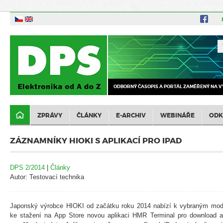
ODBORNÝ ČASOPIS A PORTÁL ZAMĚŘENÝ NA V
ZPRÁVY
ČLÁNKY
E-ARCHIV
WEBINÁŘE
ODK
ZÁZNAMNÍKY HIOKI S APLIKACÍ PRO IPAD
DPS 2/2014
|
Články
Autor: Testovací technika
Japonský výrobce HIOKI od začátku roku 2014 nabízí k vybraným m
ke stažení na App Store novou aplikaci HMR Terminal pro download a 