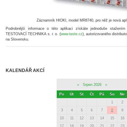
Záznamník HIOKI, model MR8740, pro něž je nová apl
Podrobnější informace o této aplikaci získáte jednoduše stažení
TESTOVACÍ TECHNIKA s. r. o. (
www.teste.cz
), autorizovaného distribu
na Slovensku.
KALENDÁŘ AKCÍ
«
Srpen 2026
»
Po
Út
St
Čt
Pá
So
Ne
1
2
3
4
5
6
7
8
9
10
11
12
13
14
15
16
17
18
19
20
21
22
23