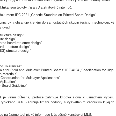
ektrika jsou teploty
Tg
a
Td
a ztrátový činitel
tgδ
.
okument IPC-2221 „Generic Standard on Printed Board Design“.
í principy a obsahuje členění do samostatných skupin řešících technologické
dy uvádím:
tructure design“
ure design“
nted board structure design“
rd structure design“
DI) structure design“
nd Tolerances“
ls for Rigid and Multilayer Printed Boards“ IPC-4104 „Specification for High
a Materials“
Construction for Multilayer Applications“
Aplication“
r Board Guideline“
1 je velmi důležitá, protože zahrnuje klíčová slova k usnadnění výběru
a typického užití. Zahrnuje limitní hodnoty s vysvětlením vedoucím k jejich
de nalézáme technické informace k úspěšné konstrukci MLB.