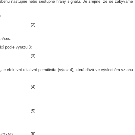
běhu nástupné nebo sestupné hrany signálu. Je zřejmé, že se zabýváme
:
(2)
m/sec
.
átí podle výrazu 3:
(3)
‘
je efektivní relativní permitivita (výraz 4), která dává ve výsledném vztahu
r
(4)
(5)
(6)