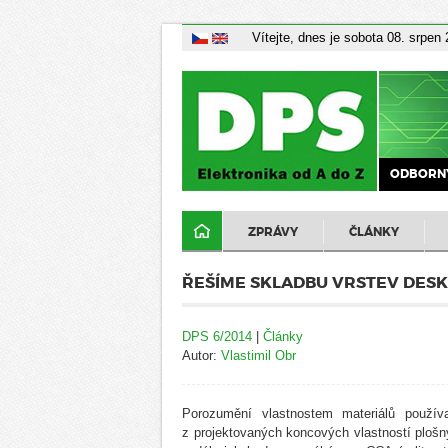
Vítejte, dnes je sobota 08. srpen
ODBORNÝ
ZPRÁVY
ČLÁNKY
ŘEŠÍME SKLADBU VRSTEV DESK
DPS 6/2014
|
Články
Autor:
Vlastimil Obr
Porozumění vlastnostem materiálů použív
z projektovaných koncových vlastností plošný