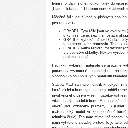
hoření, přidáním chemických látek do organic
„Flame Retardant“. Na téma samozhášivých vl
Měděné fólie používané v plošných spojích 
prvními třemi:
GRADE1: Tyto fólie jsou ve dvouvrstvý
díky nižší ceně, než mají ostatní skupi
GRADE2: Vysoká tažnost Cu fólií je typi
v automobilovém průmyslu. Tato skupi
GRADE3: Velká teplotní roztažnost (oz
a vícevrstvé skladby. Někteří výrobci
plošných spojů.
Pečlivým výběrem materiálů se snažíme vytv
parametry významně se podílejícími na bez
Vhodnou volbou použitých materiálů klademe 
Stavba MLB zahrnuje několik kritických mís
které dielektrikem typu prepreg oddělujeme
pryskyřičného plniva –resin, roztékavost resi
vrtání daným dielektrikem. Mechanické nebo
otvorů jsou označeny písmeny
LD
(Laser 
matematický model, ve zjednodušené formě [
minulém čísle). Ten nám mimo jiné zodpoví ot
námi vytvořené skladby vrstev. To je také j
(ne pouhého dodavatele nebo zprostředkovatel