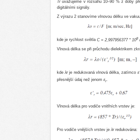
Tr
uvažujeme v rozsahu 10–90 % z doby pře
digitálními signály.
Z výrazu 2 stanovíme vlnovou délku ve vakuu
8
kde je rychlost světla
C = 2,997956377 * 10
Vlnová délka se při průchodu dielektrikem zkr
kde
λr
je redukovaná vlnová délka, zatímco
ε
přesnější údaj než jenom
ε
.
r
Vlnová délka pro vodiče vnitřních vrstev je:
Pro vodiče vnějších vrstev je
λr
redukována: