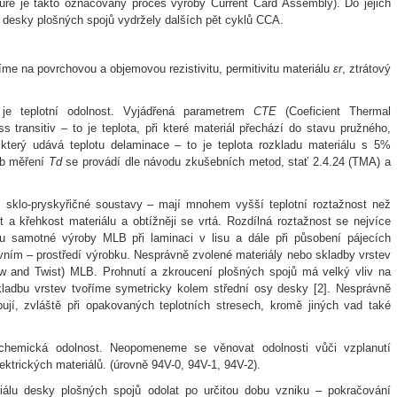
uře je takto označovaný proces výroby Current Card Assembly). Do jejich
 desky plošných spojů vydržely dalších pět cyklů CCA.
říme na povrchovou a objemovou rezistivitu, permitivitu materiálu
εr
, ztrátový
o je teplotní odolnost. Vyjádřená parametrem
CTE
(Coeficient Thermal
s transitiv – to je teplota, při které materiál přechází do stavu pružného,
 který udává teplotu delaminace – to je teplota rozkladu materiálu s 5%
ob měření
Td
se provádí dle návodu zkušebních metod, stať 2.4.24 (TMA) a
ji sklo-pryskyřičné soustavy – mají mnohem vyšší teplotní roztažnost než
 a křehkost materiálu a obtížněji se vrtá. Rozdílná roztažnost se nejvíce
 u samotné výroby MLB při laminaci v lisu a dále při působení pájecích
vním – prostředí výrobku. Nesprávně zvolené materiály nebo skladby vrstev
ow and Twist) MLB. Prohnutí a zkroucení plošných spojů má velký vliv na
Skladbu vrstev tvoříme symetricky kolem střední osy desky [2]. Nesprávně
ují, zvláště při opakovaných teplotních stresech, kromě jiných vad také
 chemická odolnost. Neopomeneme se věnovat odolnosti vůči vzplanutí
trických materiálů. (úrovně 94V-0, 94V-1, 94V-2).
álu desky plošných spojů odolat po určitou dobu vzniku – pokračování