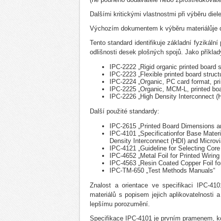
Dalšími kritickými vlastnostmi při výběru diel
Výchozím dokumentem k výběru materiálůje d
Tento standard identifikuje základní fyzikáln
odlišnosti desek plošných spojů. Jako příkla
IPC-2222 „Rigid organic printed board s
IPC-2223 „Flexible printed board struct
IPC-2224 „Organic, PC card format, pri
IPC-2225 „Organic, MCM-L, printed boa
IPC-2226 „High Density Interconnect (H
Další použité standardy:
IPC-2615 „Printed Board Dimensions a
IPC-4101 „Specificationfor Base Materia
Density Interconnect (HDI) and Microvi
IPC-4121 „Guideline for Selecting Core 
IPC-4652 „Metal Foil for Printed Wiring 
IPC-4563 „Resin Coated Copper Foil fo
IPC-TM-650 „Test Methods Manuals“
Znalost a orientace ve specifikaci IPC-410
materiálů s popisem jejich aplikovatelnosti 
lepšímu porozumění.
Specifikace IPC-4101 je prvním pramenem, k