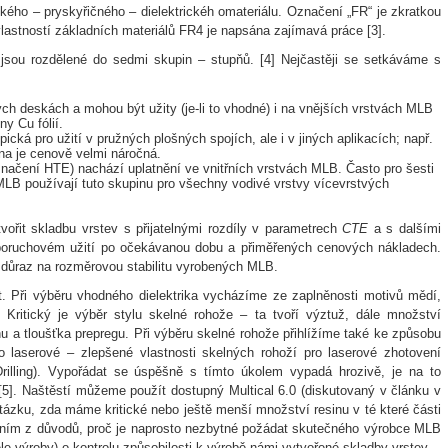
kého – pryskyřičného – dielektrickéh omateriálu. Označení „FR“ je zkratkou
astností základních materiálů FR4 je napsána zajímavá práce [3].
jsou rozdělené do sedmi skupin – stupňů. [4] Nejčastěji se setkáváme s
ch deskách a mohou být užity (je-li to vhodné) i na vnějších vrstvách MLB
ny Cu fólií.
cká pro užití v pružných plošných spojích, ale i v jiných aplikacích; např.
na je cenově velmi náročná.
načení HTE) nachází uplatnění ve vnitřních vrstvách MLB. Často pro šesti
 MLB používají tuto skupinu pro všechny vodivé vrstvy vícevrstvých
ořit skladbu vrstev s přijatelnými rozdíly v parametrech
CTE
a s dalšími
poruchovém užití po očekávanou dobu a přiměřených cenových nákladech.
důraz na rozměrovou stabilitu vyrobených MLB.
t. Při výběru vhodného dielektrika vycházíme ze zaplněnosti motivů mědí,
. Kritický je výběr stylu skelné rohože – ta tvoří výztuž, dále množství
nu a tloušťka prepregu. Při výběru skelné rohože přihlížíme také ke způsobu
 laserové – zlepšené vlastnosti skelných rohoží pro laserové zhotovení
Drilling). Vypořádat se úspěšně s tímto úkolem vypadá hrozivě, je na to
5]. Naštěstí můžeme použít dostupný Multical 6.0 (diskutovaný v článku v
ázku, zda máme kritické nebo ještě menší množství resinu v té které části
edním z důvodů, proč je naprosto nezbytné požádat skutečného výrobce MLB
e výroby) o kontrolu způsobilosti k výrobě námi vytvořené skladby vrstev.