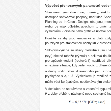
Výpočet přenosových parametrů veden
Stanovení geometrie (tvar, rozměry, elektr
dostupné softwarové podpory, například Spe
Planning od In-Circuit Design; oba jsou jm
webu. Je však důležité, abychom to uměli ta
výsledkům v číselné nebo grafické úpravě po
Použité vztahy jsou empirické a platí vž
použitých pro stanovenou odchylku v přesnos
Sklo-pryskyřičné soustavy dielektrika jsou 
(styl) skelné rohože (výztuž) a celková tlouš
pro způsob vedení (routování) například d
omezíme situace, kdy jeden vodič z diferen
a druhý vodič téhož diferenčního páru stří
pryskyřice s
ε
~ 3
. Výsledkem je rozdílné 
r
může vést ke špatným, neočekávaným elekt
V deskách se setkáváme s vedeními typu micro
F
z doby přeběhu nástupné nebo sestupné hra