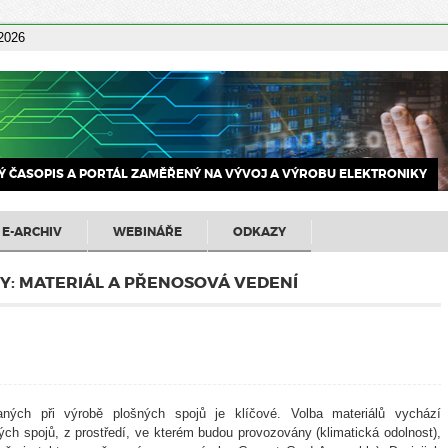
 2026
 ČASOPIS A PORTÁL ZAMĚŘENÝ NA VÝVOJ A VÝROBU ELEKTRONIKY
E-ARCHIV
WEBINÁŘE
ODKAZY
Y: MATERIÁL A PŘENOSOVÁ VEDENÍ
aných při výrobě plošných spojů je klíčové. Volba materiálů vychází
ch spojů, z prostředí, ve kterém budou provozovány (klimatická odolnost),