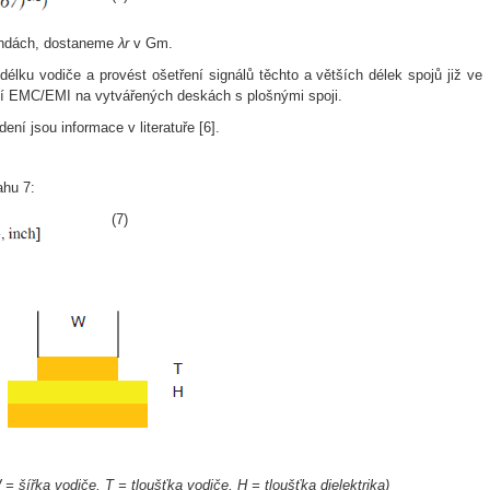
ndách, dostaneme
λr
v Gm.
élku vodiče a provést ošetření signálů těchto a větších délek spojů již ve
í EMC/EMI na vytvářených deskách s plošnými spoji.
ení jsou informace v literatuře [6].
ahu 7:
(7)
 = šířka vodiče, T = tloušťka vodiče, H = tloušťka dielektrika)