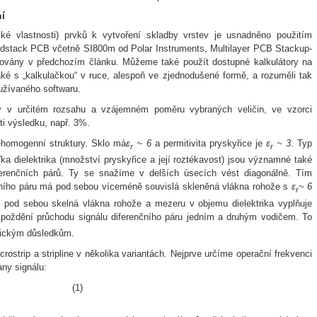
í
ické vlastnosti) prvků k vytvoření skladby vrstev je usnadněno použitím
edstack PCB včetně SI800m od Polar Instruments, Multilayer PCB Stackup-
enovány v předchozím článku. Můžeme také použít dostupné kalkulátory na
ké s „kalkulačkou“ v ruce, alespoň ve zjednodušené formě, a rozuměli tak
užívaného softwaru.
dy v určitém rozsahu a vzájemném poměru vybraných veličin, ve vzorci
ti výsledku, např. 3%.
nehomogenní struktury. Sklo má
ε
~ 6
a permitivita pryskyřice je
ε
~ 3
. Typ
r
r
ťka dielektrika (množství pryskyřice a její roztékavost) jsou významné také
iferenčních párů. Ty se snažíme v delších úsecích vést diagonálně. Tím
čního páru má pod sebou víceméně souvislá skleněná vlákna rohože s
ε
~ 6
r
dá pod sebou skelná vlákna rohože a mezeru v objemu dielektrika vyplňuje
zpoždění průchodu signálu diferenčního páru jedním a druhým vodičem. To
rickým důsledkům.
strip a stripline v několika variantách. Nejprve určíme operační frekvenci
ny signálu:
(1)