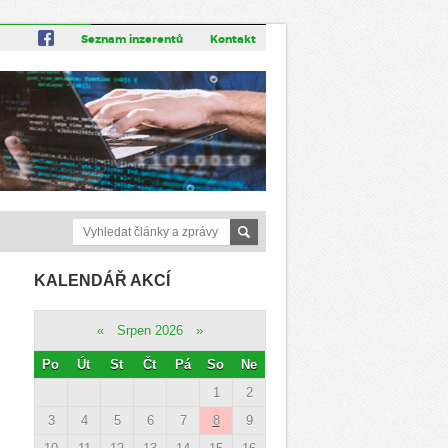
Seznam inzerentů
Kontakt
KALENDÁŘ AKCÍ
«
Srpen 2026
»
Po
Út
St
Čt
Pá
So
Ne
1
2
3
4
5
6
7
8
9