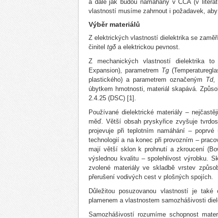
a dále jak budou namáhány v CCA (v literat
vlastností musíme zahrnout i požadavek, aby
Výběr materiálů
Z elektrických vlastností dielektrika se zamě
činitel
tgδ
a elektrickou pevnost.
Z mechanických vlastností dielektrika t
Expansion), parametrem
Tg
(Temperatureglas
plastického) a parametrem označeným
Td
,
úbytkem hmotnosti, materiál skapává. Způs
2.4.25 (DSC) [1].
Používané dielektrické materiály – nejčastě
měď. Větší obsah pryskyřice zvyšuje tvrdost
projevuje při teplotním namáhání – poprvé
technologií a na konec při provozním – praco
mají větší sklon k prohnutí a zkroucení (B
výslednou kvalitu – spolehlivost výrobku. 
zvolené materiály ve skladbě vrstev způsob
přerušení vodivých cest v plošných spojích.
Důležitou posuzovanou vlastností je také
plamenem a vlastnostem samozhášivosti dielek
Samozhášivostí rozumíme schopnost materi