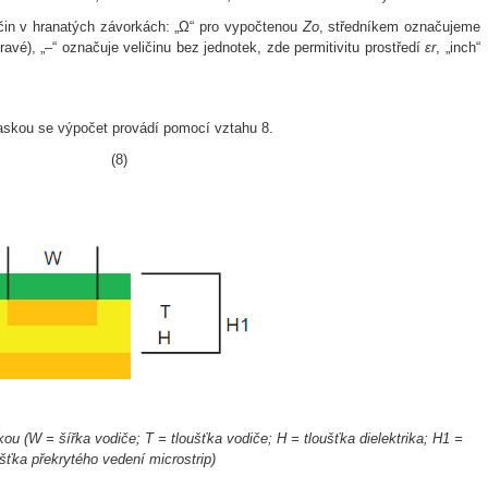
čin v hranatých závorkách: „Ω“ pro vypočtenou
Zo
, středníkem označujeme
ravé), „–“ označuje veličinu bez jednotek, zde permitivitu prostředí
εr
, „inch“
askou se výpočet provádí pomocí vztahu 8.
(8)
kou (W = šířka vodiče; T = tloušťka vodiče; H = tloušťka dielektrika; H1 =
ušťka překrytého vedení microstrip)