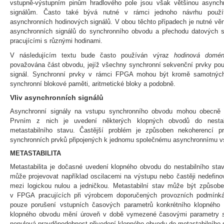
vstupně-výstupním pinům hradlového pole jsou však většinou asynch
signálům. Často také bývá nutné v rámci jednoho návrhu použít
asynchronních hodinových signálů. V obou těchto případech je nutné věn
asynchronních signálů do synchronního obvodu a přechodu datových si
pracujícími s různými hodinami.
V následujícím textu bude často používán výraz
hodinová domé
považována část obvodu, jejíž všechny synchronní sekvenční prvky pou
signál. Synchronní prvky v rámci FPGA mohou být kromě samotných
synchronní blokové paměti, aritmetické bloky a podobně.
Vliv asynchronních signálů
Asynchronní signály na vstupu synchronního obvodu mohou obecně 
Prvním z nich je uvedení některých klopných obvodů do nestabi
metastabilního stavu. Častější problém je způsoben nekoherencí pr
synchronních prvků připojených k jednomu společnému asynchronnímu v
METASTABILITA
Metastabilita je dočasné uvedení klopného obvodu do nestabilního stav
může projevovat například oscilacemi na výstupu nebo častěji nedefino
mezi logickou nulou a jedničkou. Metastabilní stav může být způsoben
v FPGA pracujících při výrobcem doporučených provozních podmínká
pouze porušení vstupních časových parametrů konkrétního klopného 
klopného obvodu mění úroveň v době vymezené časovými parametry
nenulová pravděpodobnost přivedení klopného obvodu do metastabilního 