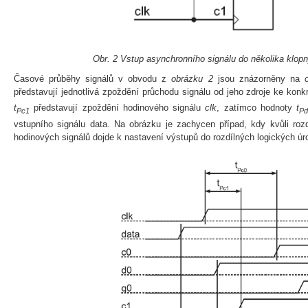
Obr. 2 Vstup asynchronního signálu do několika klop
Časové průběhy signálů v obvodu z
obrázku 2
jsou znázorněny na
představují jednotlivá zpoždění průchodu signálu od jeho zdroje ke ko
t
představují zpoždění hodinového signálu
clk
, zatímco hodnoty
t
Pc1
Pd
vstupního signálu data. Na obrázku je zachycen případ, kdy kvůli ro
hodinových signálů dojde k nastavení výstupů do rozdílných logických úr