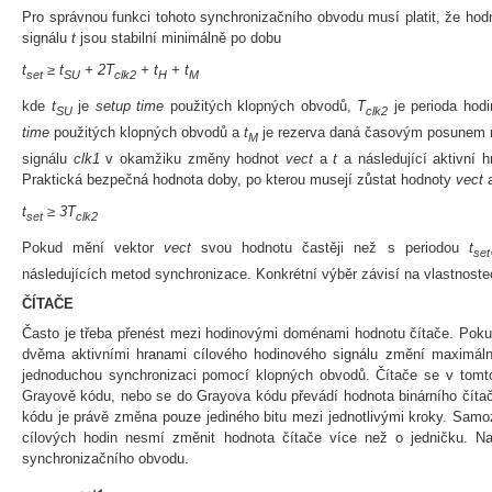
Pro správnou funkci tohoto synchronizačního obvodu musí platit, že ho
signálu
t
jsou stabilní minimálně po dobu
t
≥ t
+ 2T
+ t
+ t
set
SU
clk2
H
M
kde
t
je
setup time
použitých klopných obvodů,
T
je perioda hod
SU
clk2
time
použitých klopných obvodů a
t
je rezerva daná časovým posunem m
M
signálu
clk1
v okamžiku změny hodnot
vect
a
t
a následující aktivní
Praktická bezpečná hodnota doby, po kterou musejí zůstat hodnoty
vect
t
≥ 3T
set
clk2
Pokud mění vektor
vect
svou hodnotu častěji než s periodou
t
set
následujících metod synchronizace. Konkrétní výběr závisí na vlastnost
ČÍTAČE
Často je třeba přenést mezi hodinovými doménami hodnotu čítače. Pokud
dvěma aktivními hranami cílového hodinového signálu změní maximálně
jednoduchou synchronizaci pomocí klopných obvodů. Čítače se v tomto 
Grayově kódu, nebo se do Grayova kódu převádí hodnota binárního čítač
kódu je právě změna pouze jediného bitu mezi jednotlivými kroky. Sam
cílových hodin nesmí změnit hodnota čítače více než o jedničku. 
synchronizačního obvodu.