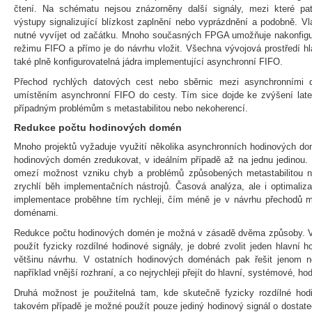
čtení. Na schématu nejsou znázorněny další signály, mezi které pat
výstupy signalizující blízkost zaplnění nebo vyprázdnění a podobně. V
nutné vyvíjet od začátku. Mnoho současných FPGA umožňuje nakonfigu
režimu FIFO a přímo je do návrhu vložit. Všechna vývojová prostředí 
také plně konfigurovatelná jádra implementující asynchronní FIFO.
Přechod rychlých datových cest nebo sběrnic mezi asynchronními 
umístěním asynchronní FIFO do cesty. Tím sice dojde ke zvýšení late
případným problémům s metastabilitou nebo nekoherencí.
Redukce počtu hodinových domén
Mnoho projektů vyžaduje využití několika asynchronních hodinových do
hodinových domén zredukovat, v ideálním případě až na jednu jedinou
omezí možnost vzniku chyb a problémů způsobených metastabilitou n
zrychlí běh implementačních nástrojů. Časová analýza, ale i optimali
implementace proběhne tím rychleji, čím méně je v návrhu přechodů 
doménami.
Redukce počtu hodinových domén je možná v zásadě dvěma způsoby. V 
použít fyzicky rozdílné hodinové signály, je dobré zvolit jeden hlavní h
většinu návrhu. V ostatních hodinových doménách pak řešit jenom n
například vnější rozhraní, a co nejrychleji přejít do hlavní, systémové, h
Druhá možnost je použitelná tam, kde skutečně fyzicky rozdílné hod
takovém případě je možné použít pouze jediný hodinový signál o dostat