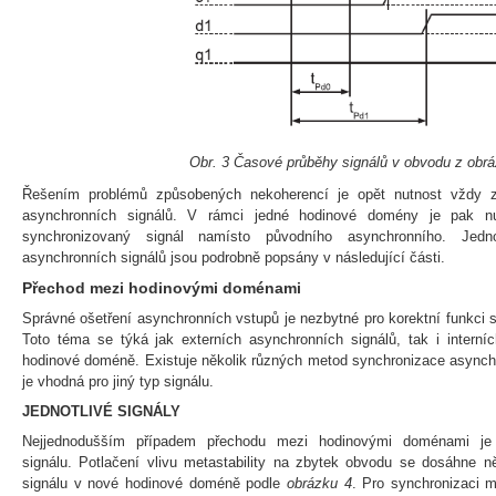
Obr. 3 Časové průběhy signálů v obvodu z obr
Řešením problémů způsobených nekoherencí je opět nutnost vždy zaj
asynchronních signálů. V rámci jedné hodinové domény je pak n
synchronizovaný signál namísto původního asynchronního. Jedno
asynchronních signálů jsou podrobně popsány v následující části.
Přechod mezi hodinovými doménami
Správné ošetření asynchronních vstupů je nezbytné pro korektní funkci 
Toto téma se týká jak externích asynchronních signálů, tak i interní
hodinové doméně. Existuje několik různých metod synchronizace asynch
je vhodná pro jiný typ signálu.
JEDNOTLIVÉ SIGNÁLY
Nejjednodušším případem přechodu mezi hodinovými doménami je 
signálu. Potlačení vlivu metastability na zbytek obvodu se dosáhne n
signálu v nové hodinové doméně podle
obrázku 4
. Pro synchronizaci 