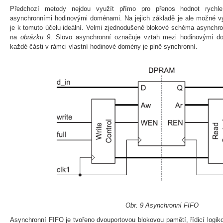
Předchozí metody nejdou využít přímo pro přenos hodnot rychl
asynchronními hodinovými doménami. Na jejich základě je ale možné vy
je k tomuto účelu ideální. Velmi zjednodušené blokové schéma asynchr
na
obrázku 9
. Slovo asynchronní označuje vztah mezi hodinovými 
každé části v rámci vlastní hodinové domény je plně synchronní.
Obr. 9 Asynchronní FIFO
Asynchronní FIFO je tvořeno dvouportovou blokovou pamětí, řídicí logiko