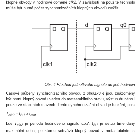
klopné obvody v hodinové doméně
clk2
. V závislosti na použité technol
může být nutné počet synchronizačních klopných obvodů zvýšit.
Obr. 4 Přechod jednotlivého signálu do jiné hodino
Časové průběhy synchronizačního obvodu z
obrázku 4
jsou znázorněn
být první klopný obvod uveden do metastabilního stavu, výstup druhého 
pouze ve stabilních stavech. Tento synchronizační obvod je funkční, poku
T
– t
≥ t
clk2
SU
met
kde
T
je perioda hodinového signálu
clk2
,
t
je setup time dan
clk2
SU
maximální doba, po kterou setrvává klopný obvod v metastabilním s