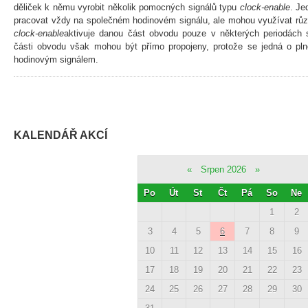
děliček k němu vyrobit několik pomocných signálů typu
clock-enable
. Je
pracovat vždy na společném hodinovém signálu, ale mohou využívat rů
clock-enable
aktivuje danou část obvodu pouze v některých periodách 
části obvodu však mohou být přímo propojeny, protože se jedná o pl
hodinovým signálem.
KALENDÁŘ AKCÍ
«
Srpen 2026
»
Po
Út
St
Čt
Pá
So
Ne
1
2
3
4
5
6
7
8
9
10
11
12
13
14
15
16
17
18
19
20
21
22
23
24
25
26
27
28
29
30