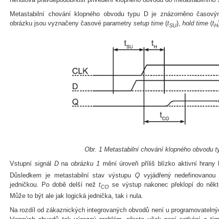
Metastabilní chování klopného obvodu typu D je znázorněno časo
obrázku jsou vyznačeny časové parametry
setup time
(
t
),
hold time
(
t
SU
H
Obr. 1 Metastabilní chování klopného obvodu t
Vstupní signál
D
na
obrázku 1
mění úroveň příliš blízko aktivní hrany
Důsledkem je metastabilní stav výstupu
Q
vyjádřený nedefinovanou
jedničkou. Po době delší než
t
se výstup nakonec překlopí do někt
CO
Může to být ale jak logická jednička, tak i nula.
Na rozdíl od zákaznických integrovaných obvodů není u programovatelnýc