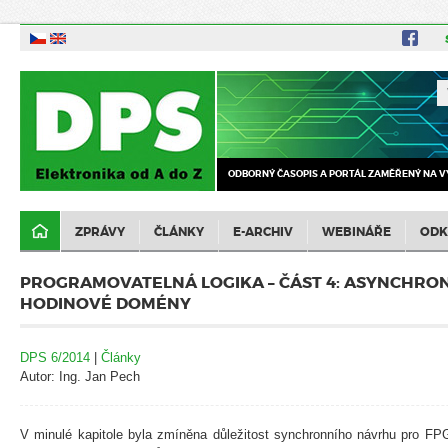
ODBORNÝ ČASOPIS A PORTÁL ZAMĚŘENÝ NA V
ZPRÁVY
ČLÁNKY
E-ARCHIV
WEBINÁŘE
ODK
PROGRAMOVATELNÁ LOGIKA – ČÁST 4: ASYNCHRON
HODINOVÉ DOMÉNY
DPS 6/2014
|
Články
Autor: Ing. Jan Pech
V minulé kapitole byla zmíněna důležitost synchronního návrhu pro FPG