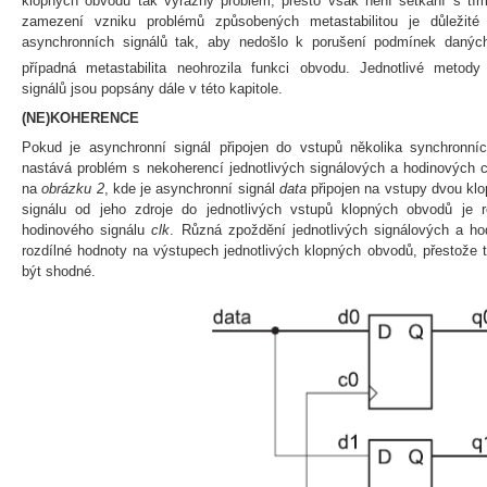
klopných obvodů tak výrazný problém, přesto však není setkání s tím
zamezení vzniku problémů způsobených metastabilitou je důležité
asynchronních signálů tak, aby nedošlo k porušení podmínek daný
případná metastabilita neohrozila funkci obvodu. Jednotlivé metod
signálů jsou popsány dále v této kapitole.
(NE)KOHERENCE
Pokud je asynchronní signál připojen do vstupů několika synchronní
nastává problém s nekoherencí jednotlivých signálových a hodinových c
na
obrázku 2
, kde je asynchronní signál
data
připojen na vstupy dvou kl
signálu od jeho zdroje do jednotlivých vstupů klopných obvodů je r
hodinového signálu
clk
. Různá zpoždění jednotlivých signálových a h
rozdílné hodnoty na výstupech jednotlivých klopných obvodů, přestože 
být shodné.