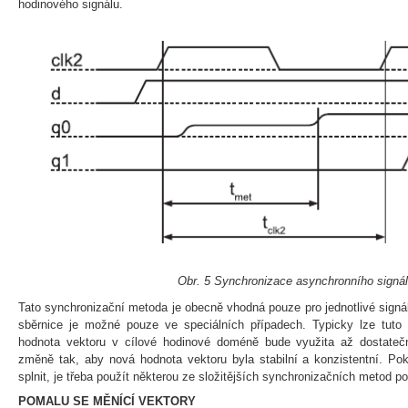
hodinového signálu.
Obr. 5 Synchronizace asynchronního signá
Tato synchronizační metoda je obecně vhodná pouze pro jednotlivé signály
sběrnice je možné pouze ve speciálních případech. Typicky lze tut
hodnota vektoru v cílové hodinové doméně bude využita až dostateč
změně tak, aby nová hodnota vektoru byla stabilní a konzistentní. P
splnit, je třeba použít některou ze složitějších synchronizačních metod p
POMALU SE MĚNÍCÍ VEKTORY