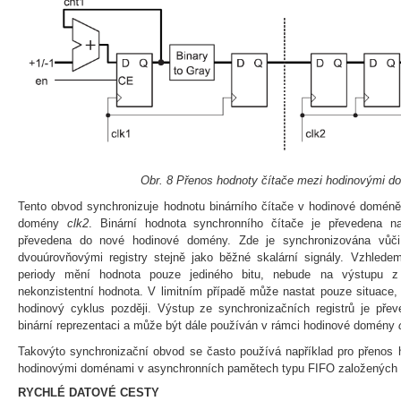
Obr. 8 Přenos hodnoty čítače mezi hodinovými 
Tento obvod synchronizuje hodnotu binárního čítače v hodinové domén
domény
clk2
. Binární hodnota synchronního čítače je převedena n
převedena do nové hodinové domény. Zde je synchronizována vůč
dvouúrovňovými registry stejně jako běžné skalární signály. Vzhle
periody mění hodnota pouze jediného bitu, nebude na výstupu z 
nekonzistentní hodnota. V limitním případě může nastat pouze situace
hodinový cyklus později. Výstup ze synchronizačních registrů je př
binární reprezentaci a může být dále používán v rámci hodinové domény
Takovýto synchronizační obvod se často používá například pro přenos 
hodinovými doménami v asynchronních pamětech typu FIFO založených
RYCHLÉ DATOVÉ CESTY