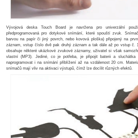
Vývojová deska Touch Board je navržena pro univerzální použ
předprogramovaná pro dotykové snímání, které spouští zvuk. Snímač
barvou na papír či jiný povrch, nebo kovová ploška) připojený na prv
záznam, vstup číslo dvě pak druhý záznam a tak dále až po vstup č. 1
obsahuje některé ukázkové zvukové záznamy, uživatel si však samozř
vlastní (MP3). Jediné, co je potřeba, je připojit baterii a sluchátka
naprogramovat i na snímání přiblížení až na vzdálenost 20 cm. Materiá
snímačů mají vliv na aktivaci výstupů, čímž lze docílit různých efektů.