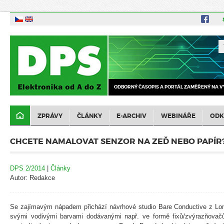
ODBORNÝ ČASOPIS A PORTÁL ZAMĚŘENÝ NA V
ZPRÁVY
ČLÁNKY
E-ARCHIV
WEBINÁŘE
ODK
CHCETE NAMALOVAT SENZOR NA ZEĎ NEBO PAPÍR
DPS 2/2014
|
Články
Autor: Redakce
Se zajímavým nápadem přichází návrhové studio Bare Conductive z Lo
svými vodivými barvami dodávanými např. ve formě fixů/zvýrazňovač