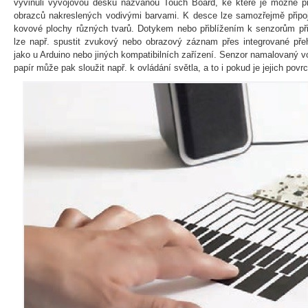
vyvinuli vývojovou desku nazvanou Touch Board, ke které je možné př
obrazců nakreslených vodivými barvami. K desce lze samozřejmě připojit
kovové plochy různých tvarů. Dotykem nebo přiblížením k senzorům p
lze např. spustit zvukový nebo obrazový záznam přes integrované p
jako u Arduino nebo jiných kompatibilních zařízení. Senzor namalovaný v
papír může pak sloužit např. k ovládání světla, a to i pokud je jejich pov