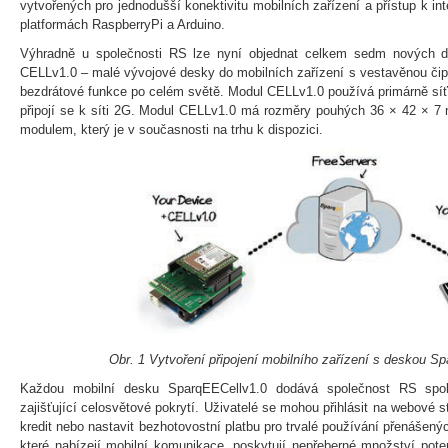
vytvořených pro jednodušší konektivitu mobilních zařízení a přístup k in
platformách RaspberryPi a Arduino.
Výhradně u společnosti RS lze nyní objednat celkem sedm nových 
CELLv1.0 – malé vývojové desky do mobilních zařízení s vestavěnou čip
bezdrátové funkce po celém světě. Modul CELLv1.0 používá primárně síť
připojí se k síti 2G. Modul CELLv1.0 má rozměry pouhých 36 × 42 × 
modulem, který je v současnosti na trhu k dispozici.
Obr. 1 Vytvoření připojení mobilního zařízení s deskou 
Každou mobilní desku SparqEECellv1.0 dodává společnost RS spo
zajišťující celosvětové pokrytí. Uživatelé se mohou přihlásit na webové st
kredit nebo nastavit bezhotovostní platbu pro trvalé používání přenášený
které nabízejí mobilní komunikace, poskytují nepřeberné množství poten