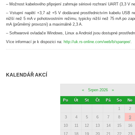
– Možnost kabelového připojení zahrnuje sériové rozhraní UART (3,3 V n
– Vstupní napětí +3,7 až +5 V dodávané prostřednictvím kabelu USB ne
nižší než 5 mA v pohotovostním režimu, typicky nižší než 75 mA po zapn
mA (průměrný provozní) a maximálně 2,3 A.
– Softwarové ovladače Windows, Linux a Android jsou dostupné prostřed
Více informací je k dispozici na:
http://uk.rs-online.com/web/b/sparqee/
.
KALENDÁŘ AKCÍ
«
Srpen 2026
»
Po
Út
St
Čt
Pá
So
Ne
1
2
3
4
5
6
7
8
9
10
11
12
13
14
15
16
17
18
19
20
21
22
23