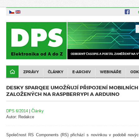
ODBORNÝ ČASOPIS A PORTÁL ZAMĚŘENÝ NA V
ZPRÁVY
ČLÁNKY
E-ARCHIV
WEBINÁŘE
ODK
DESKY SPARQEE UMOŽŇUJÍ PŘIPOJENÍ MOBILNÍCH
ZALOŽENÝCH NA RASPBERRYPI A ARDUINO
DPS 6/2014
|
Články
Autor: Redakce
Společnost RS Components (RS) přichází s novinkou v podobě nový