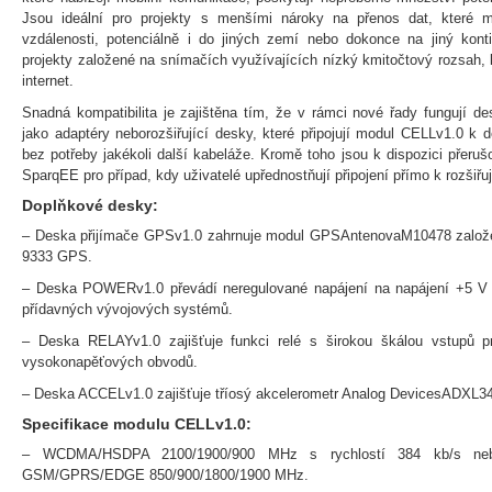
Jsou ideální pro projekty s menšími nároky na přenos dat, které m
vzdálenosti, potenciálně i do jiných zemí nebo dokonce na jiný kont
projekty založené na snímačích využívajících nízký kmitočtový rozsah, k
internet.
Snadná kompatibilita je zajištěna tím, že v rámci nové řady fungují d
jako adaptéry neborozšiřující desky, které připojují modul CELLv1.0 k
bez potřeby jakékoli další kabeláže. Kromě toho jsou k dispozici přeruš
SparqEE pro případ, kdy uživatelé upřednostňují připojení přímo k rozšiřu
Doplňkové desky:
– Deska přijímače GPSv1.0 zahrnuje modul GPSAntenovaM10478 založe
9333 GPS.
– Deska POWERv1.0 převádí neregulované napájení na napájení +5 V 
přídavných vývojových systémů.
– Deska RELAYv1.0 zajišťuje funkci relé s širokou škálou vstupů p
vysokonapěťových obvodů.
– Deska ACCELv1.0 zajišťuje tříosý akcelerometr Analog DevicesADXL345
Specifikace modulu CELLv1.0:
– WCDMA/HSDPA 2100/1900/900 MHz s rychlostí 384 kb/s n
GSM/GPRS/EDGE 850/900/1800/1900 MHz.