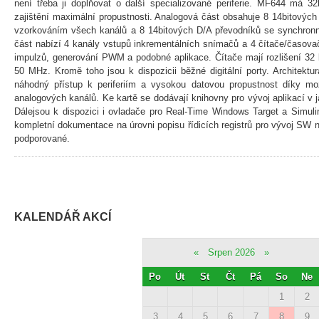
není třeba ji doplňovat o další specializované periferie. MF644 má 32b
zajištění maximální propustnosti. Analogová část obsahuje 8 14bitový
vzorkováním všech kanálů a 8 14bitových D/A převodníků se synchronní 
část nabízí 4 kanály vstupů inkrementálních snímačů a 4 čítače/časovač
impulzů, generování PWM a podobné aplikace. Čítače mají rozlišení 32 b
50 MHz. Kromě toho jsou k dispozicii běžné digitální porty. Architektu
náhodný přístup k periferiím a vysokou datovou propustnost díky možn
analogových kanálů. Ke kartě se dodávají knihovny pro vývoj aplikací 
Dálejsou k dispozici i ovladače pro Real-Time Windows Target a Simul
kompletní dokumentace na úrovni popisu řídicích registrů pro vývoj SW n
podporované.
KALENDÁŘ AKCÍ
«
Srpen 2026
»
Po
Út
St
Čt
Pá
So
Ne
1
2
3
4
5
6
7
8
9