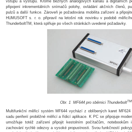
vstupů a výstupů. Kromě běžných analogových kanálů a digitálních p
připojení inkrementálních snímačů polohy, ovládání akčních členů, pu
pulzů a další funkce. Zároveň je požadována mobilita zařízení a připoj
HUMUSOFT s. r. o. připravil na letošní rok novinku v podobě měřicí
ThunderboltTM, která splňuje po všech stránkách uvedené požadavky.
TM
Obr. 1 MF644 pro sběrnici Thunderbolt
Multifunkční měřicí systém MF644 vychází z oblíbených karet MF624
sadu periferií proběžné měřicí a řídicí aplikace. K PC se připojuje mode
umožňuje totéž zařízení připojit kestolním počítačům, notebookům
zachování rychlé odezvy a vysoké propustnosti. Svou funkčností pokryj