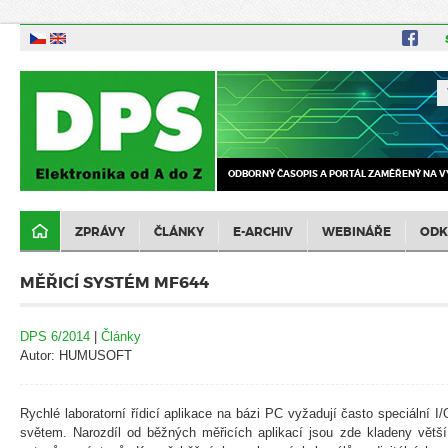
ODBORNÝ ČASOPIS A PORTÁL ZAMĚŘENÝ NA V
ZPRÁVY
ČLÁNKY
E-ARCHIV
WEBINÁŘE
ODK
MĚŘICÍ SYSTÉM MF644
DPS 6/2014
|
Články
Autor: HUMUSOFT
Rychlé laboratorní řídicí aplikace na bázi PC vyžadují často speciální I
světem. Narozdíl od běžných měřicích aplikací jsou zde kladeny větší