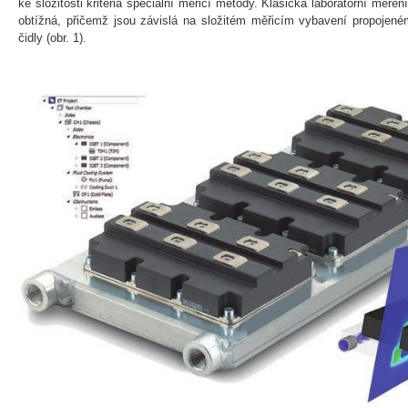
ke složitosti kritéria speciální měřicí metody. Klasická laboratorní měř
obtížná, přičemž jsou závislá na složitém měřicím vybavení propoj
čidly (obr. 1).