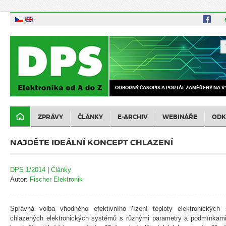
ODBORNÝ ČASOPIS A PORTÁL ZAMĚŘENÝ NA V
ZPRÁVY
ČLÁNKY
E-ARCHIV
WEBINÁŘE
ODK
NAJDĚTE IDEÁLNÍ KONCEPT CHLAZENÍ
DPS 1/2014
|
Články
Autor:
Fischer Elektronik
Správná volba vhodného efektivního řízení teploty elektronických 
chlazených elektronických systémů s různými parametry a podmínkami