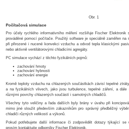
Obr. 1
Počítačová simulace
Pro účely rychlého informativního měření rozšiřuje Fischer Elektronik
prováděné pomocí počítače. Použitý software je speciálně zaměřen na 
při přirozené i nucené konvekci vzduchu a odvod tepla klasickými pasiv
nebo aktivně ventilátorovými chladicími agregáty.
PC simulace vychází z těchto fyzikálních pojmů:
zachování hmoty
zachování hybnosti
zachování energie
Kromě teploty vzduchu na chlazených součástkách závisí tepelné ztráty
a na fyzikálních vlivech, jako jsou turbulence, tepelné záření, a dál
různými povrchy chlazených součástí i samotných chladičů.
Všechny tyto veličiny a řada dalších byly brány v úvahu při koncipov
mimo jiné sloužit především zákazníkům pro správný předběžný výběr 
chladiči různých velikostí a výkonů.
Pokud potřebujete další informace či zodpovědět dotazy týkající se
prosím kontaktujte odborníky Fischer Elektronik.