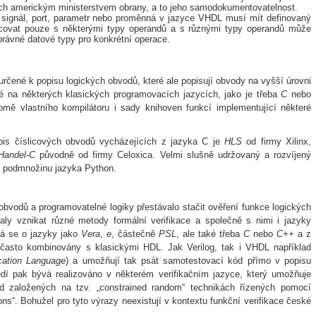
ch americkým ministerstvem obrany, a to jeho samodokumentovatelnost.
 signál, port, parametr nebo proměnná v jazyce VHDL musí mít definovaný
covat pouze s některými typy operandů a s různými typy operandů může
právné datové typy pro konkrétní operace.
určené k popisu logických obvodů, které ale popisují obvody na vyšší úrovni
é na některých klasických programovacích jazycích, jako je třeba
C
nebo
romě vlastního kompilátoru i sady knihoven funkcí implementující některé
pis číslicových obvodů vycházejících z jazyka C je
HLS
od firmy Xilinx,
Handel-C
původně od firmy Celoxica. Velmi slušně udržovaný a rozvíjený
á podmnožinu jazyka Python.
 obvodů a programovatelné logiky přestávalo stačit ověření funkce logických
ly vznikat různé metody formální verifikace a společně s nimi i jazyky
ná se o jazyky jako
Vera
,
e
, částečně
PSL
, ale také třeba
C
nebo
C++
a z
 často kombinovány s klasickými HDL. Jak Verilog, tak i VHDL například
ication Language
) a umožňují tak psát samotestovací kód přímo v popisu
ředí pak bývá realizováno v některém verifikačním jazyce, který umožňuje
od založených na tzv. „constrained random“ technikách řízených pomocí
ions“. Bohužel pro tyto výrazy neexistují v kontextu funkční verifikace české