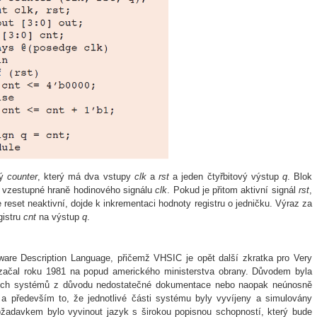
ný
counter
, který má dva vstupy
clk
a
rst
a jeden čtyřbitový výstup
q
. Blok
é vzestupné hraně hodinového signálu
clk
. Pokud je přitom aktivní signál
rst
,
 reset neaktivní, dojde k inkrementaci hodnoty registru o jedničku. Výraz za
gistru
cnt
na výstup
q
.
re Description Language, přičemž VHSIC je opět další zkratka pro Very
 začal roku 1981 na popud amerického ministerstva obrany. Důvodem byla
ických systémů z důvodu nedostatečné dokumentace nebo naopak neúnosně
a především to, že jednotlivé části systému byly vyvíjeny a simulovány
ožadavkem bylo vyvinout jazyk s širokou popisnou schopností, který bude