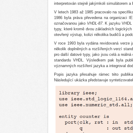
interpretován stejně jakýmkoli simulátorem a
V letech 1983 až 1985 pracovalo na specifika
1986 byla práva převedena na organizaci IE
označovanou jako
VHDL-87
. K jazyku VHDL 
typy, které kromě dvou základních logických 
otevřený výstup, kolizi několika budičů a pod
V roce 1993 byla vydána revidovaná verze 
několik doplněných a rozšířených verzí stand
pro další datové typy, jako jsou celá a reáln
standardu VHDL. Výsledkem pak byla publ
významných rozšíření jazyka a integroval dod
Popis jazyka přesahuje rámec této publik
Následující ukázka představuje syntetizovate