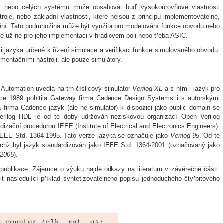
ů nebo celých systémů může obsahovat buď vysokoúrovňové vlastnosti
roje, nebo základní vlastnosti, které nejsou z principu implementovatelné,
dění. Tato podmnožina může být využita pro modelování funkce obvodu nebo
le už ne pro jeho implementaci v hradlovém poli nebo třeba ASIC.
i jazyka určené k řízení simulace a verifikaci funkce simulovaného obvodu.
mentačními nástroji, ale pouze simulátory.
Automation uvedla na trh číslicový simulátor
Verilog-XL
a s ním i jazyk pro
oce 1989 pohltila Gateway firma Cadence Design Systems i s autorskými
 firma Cadence jazyk (ale ne simulátor) k dispozici jako public domain se
rilog HDL je od té doby udržován neziskovou organizací Open Verilog
rdizační procedurou IEEE (Institute of Electrical and Electronics Engineers).
 IEEE Std. 1364-1995. Tato verze jazyka se označuje jako
Verilog-95
. Od té
nichž byl jazyk standardizován jako IEEE Std. 1364-2001 (označovaný jako
-2005
).
publikace. Zájemce o výuku najde odkazy na literaturu v závěrečné části.
t následující příklad syntetizovatelného popisu jednoduchého čtyřbitového