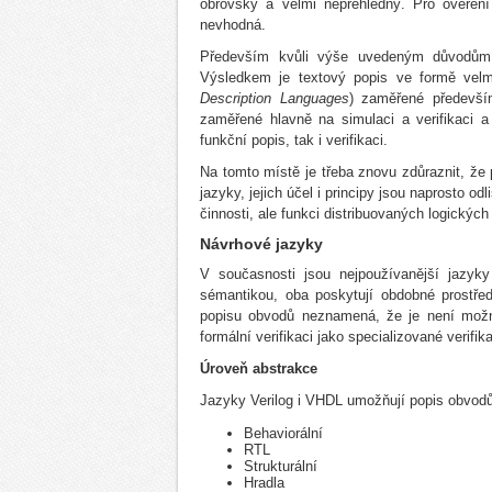
obrovský a velmi nepřehledný. Pro ověření
nevhodná.
Především kvůli výše uvedeným důvodům s
Výsledkem je textový popis ve formě vel
Description Languages
) zaměřené předevší
zaměřené hlavně na simulaci a verifikaci 
funkční popis, tak i verifikaci.
Na tomto místě je třeba znovu zdůraznit, ž
jazyky, jejich účel i principy jsou naprosto 
činnosti, ale funkci distribuovaných logickýc
Návrhové jazyky
V současnosti jsou nejpoužívanější jazyky
sémantikou, oba poskytují obdobné prostře
popisu obvodů neznamená, že je není možné 
formální verifikaci jako specializované verifik
Úroveň abstrakce
Jazyky Verilog i VHDL umožňují popis obvodů
Behaviorální
RTL
Strukturální
Hradla