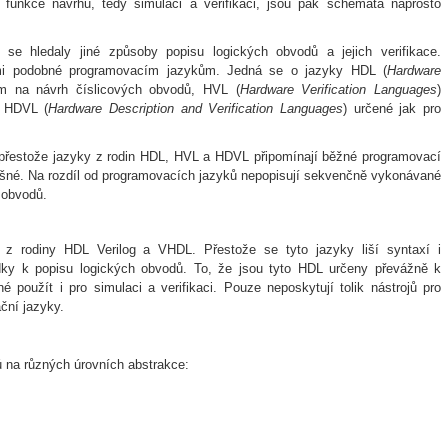
 funkce návrhu, tedy simulaci a verifikaci, jsou pak schémata naprosto
e hledaly jiné způsoby popisu logických obvodů a jejich verifikace.
mi podobné programovacím jazykům. Jedná se o jazyky HDL (
Hardware
m na návrh číslicových obvodů, HVL (
Hardware Verification Languages
)
a HDVL (
Hardware Description and Verification Languages
) určené jak pro
e přestože jazyky z rodin HDL, HVL a HDVL připomínají běžné programovací
odlišné. Na rozdíl od programovacích jazyků nepopisují sekvenčně vykonávané
h obvodů.
 z rodiny HDL Verilog a VHDL. Přestože se tyto jazyky liší syntaxí i
dky k popisu logických obvodů. To, že jsou tyto HDL určeny převážně k
použít i pro simulaci a verifikaci. Pouze neposkytují tolik nástrojů pro
ační jazyky.
 na různých úrovních abstrakce: