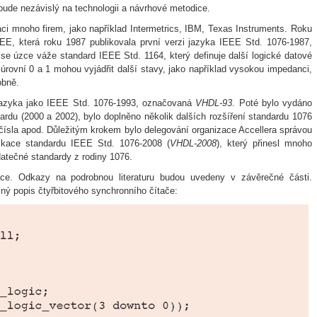
 bude nezávislý na technologii a návrhové metodice.
ci mnoho firem, jako například Intermetrics, IBM, Texas Instruments. Roku
EE, která roku 1987 publikovala první verzi jazyka IEEE Std. 1076-1987,
se úzce váže standard IEEE Std. 1164, který definuje další logické datové
úrovní 0 a 1 mohou vyjádřit další stavy, jako například vysokou impedanci,
obně.
jazyka jako IEEE Std. 1076-1993, označovaná
VHDL-93
. Poté bylo vydáno
ardu (2000 a 2002), bylo doplněno několik dalších rozšíření standardu 1076
á čísla apod. Důležitým krokem bylo delegování organizace Accellera správou
ikace standardu IEEE Std. 1076-2008 (
VHDL-2008
), který přinesl mnoho
atečné standardy z rodiny 1076.
ace. Odkazy na podrobnou literaturu budou uvedeny v závěrečné části.
lný popis čtyřbitového synchronního čítače: