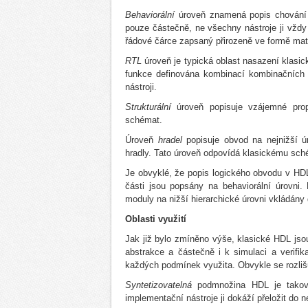
Behaviorální
úroveň znamená popis chování 
pouze částečně, ne všechny nástroje ji vždy
řádové čárce zapsaný přirozeně ve formě mat
RTL
úroveň je typická oblast nasazení klasi
funkce definována kombinací kombinačních 
nástroji.
Strukturální
úroveň popisuje vzájemné pro
schémat.
Úroveň
hradel
popisuje obvod na nejnižší ú
hradly. Tato úroveň odpovídá klasickému sch
Je obvyklé, že popis logického obvodu v HD
části jsou popsány na behaviorální úrovni. 
moduly na nižší hierarchické úrovni vkládány
Oblasti využití
Jak již bylo zmíněno výše, klasické HDL js
abstrakce a částečně i k simulaci a verif
každých podmínek využita. Obvykle se rozliš
Syntetizovatelná
podmnožina HDL je takov
implementační nástroje ji dokáží přeložit do ne