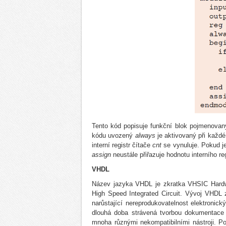
Tento kód popisuje funkční blok pojmenova
kódu uvozený
always
je aktivovaný při každ
interní registr čítače
cnt
se vynuluje. Pokud je
assign
neustále přiřazuje hodnotu interního re
VHDL
Název jazyka VHDL je zkratka VHSIC Hardwa
High Speed Integrated Circuit. Vývoj VHDL
narůstající nereprodukovatelnost elektron
dlouhá doba strávená tvorbou dokumentace 
mnoha různými nekompatibilními nástroji. P