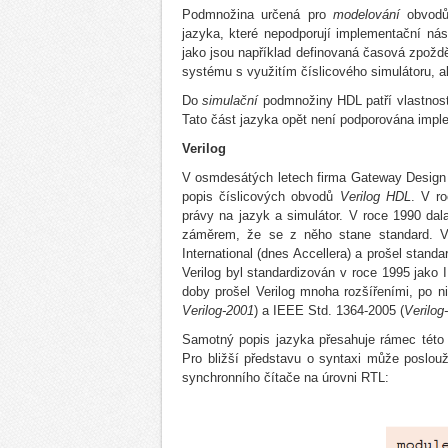
Podmnožina určená pro
modelování
obvod
jazyka, které nepodporují implementační nást
jako jsou například definovaná časová zpož
systému s využitím číslicového simulátoru, a
Do
simulační
podmnožiny HDL patří vlastnost
Tato část jazyka opět není podporována imple
Verilog
V osmdesátých letech firma Gateway Design 
popis číslicových obvodů
Verilog HDL
. V r
právy na jazyk a simulátor. V roce 1990 dala
záměrem, že se z něho stane standard. Ve
International (dnes Accellera) a prošel standa
Verilog byl standardizován v roce 1995 jako
doby prošel Verilog mnoha rozšířeními, po 
Verilog-2001
) a IEEE Std. 1364-2005 (
Verilog
Samotný popis jazyka přesahuje rámec této 
Pro bližší představu o syntaxi může poslouži
synchronního čítače na úrovni RTL: