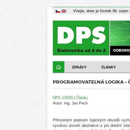
Vítejte, dnes je čtvrtek 06. srpen
ODBORNÝ
ZPRÁVY
ČLÁNKY
PROGRAMOVATELNÁ LOGIKA – Č
DPS 1/2015
|
Články
Autor: Ing. Jan Pech
Přirozeným popisem logických obvodů vycház
vysokou úroveň abstrakce a pro dnešní int