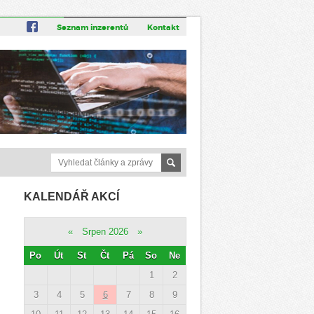
Seznam inzerentů
Kontakt
KALENDÁŘ AKCÍ
«
Srpen 2026
»
Po
Út
St
Čt
Pá
So
Ne
1
2
3
4
5
6
7
8
9