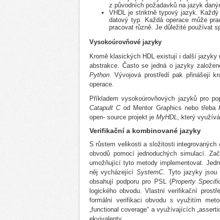
z původních požadavků na jazyk daný
VHDL je striktně typový jazyk. Každý
datový typ. Každá operace může pra
pracovat různě. Je důležité používat s
Vysokoúrovňové jazyky
Kromě klasických HDL existují i další jazyky 
abstrakce. Často se jedná o jazyky založen
Python
. Vývojová prostředí pak přinášejí k
operace.
Příkladem vysokoúrovňových jazyků pro po
Catapult C
od Mentor Graphics nebo třeba
open- source projekt je
MyHDL
, který využív
Verifikační a kombinované jazyky
S růstem velikosti a složitosti integrovaných
obvodů pomocí jednoduchých simulací. Zača
umožňující tyto metody implementovat. Jed
něj vycházející
SystemC
. Tyto jazyky jsou
obsahují podporu pro PSL (
Property Specif
logického obvodu. Vlastní verifikační prost
formální verifikaci obvodu s využitím met
„functional coverage“ a využívajících „assert
ekvivalenty.