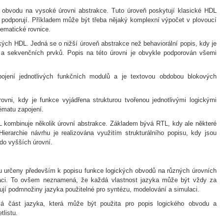
obvodu na vysoké úrovni abstrakce. Tuto úroveň poskytují klasické HDL
 podporují. Příkladem může být třeba nějaký komplexní výpočet v plovoucí
ematické rovnice.
ckých HDL. Jedná se o nižší úroveň abstrakce než behaviorální popis, kdy je
a sekvenčních prvků. Popis na této úrovni je obvykle podporován všemi
pojení jednotlivých funkčních modulů a je textovou obdobou blokových
rovni, kdy je funkce vyjádřena strukturou tvořenou jednotlivými logickými
ématu zapojení.
L kombinuje několik úrovní abstrakce. Základem bývá RTL, kdy ale některé
Hierarchie návrhu je realizována využitím strukturálního popisu, kdy jsou
 do vyšších úrovní.
ou určeny především k popisu funkce logických obvodů na různých úrovních
ikaci. To ovšem neznamená, že každá vlastnost jazyka může být vždy za
ují podmnožiny jazyka použitelné pro syntézu, modelování a simulaci.
á část jazyka, která může být použita pro popis logického obvodu a
tlistu.