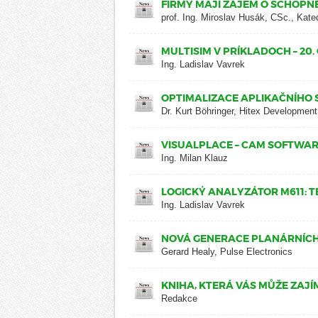
FIRMY MAJÍ ZÁJEM O SCHOPN
prof. Ing. Miroslav Husák, CSc., Kat
MULTISIM V PRÍKLADOCH – 20. 
Ing. Ladislav Vavrek
OPTIMALIZACE APLIKAČNÍHO
Dr. Kurt Böhringer, Hitex Development
VISUALPLACE – CAM SOFTWA
Ing. Milan Klauz
LOGICKÝ ANALYZÁTOR M611: T
Ing. Ladislav Vavrek
NOVÁ GENERACE PLANÁRNÍC
Gerard Healy, Pulse Electronics
KNIHA, KTERÁ VÁS MŮŽE ZAJ
Redakce