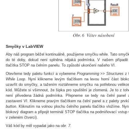
Smyčky v LabVIEW
Aby náš program běžel kontinuálně, použijeme smyčku while. Tato smyč
do té doby, dokud není splněna nějaká podmínka. V našem případě 
tlačítka STOP na čelním panelu. To způsobí ukončení našeho VI.
Otevřeme tedy paletu funkcí a vybereme
Programming >> Structures
z 
While Loop
. Nyní klikneme levým tlačítkem na levou horní část blo
uzavřít do smyčky, a tažením roztáhneme smyčku na potřebnou velikos
kód. Můžete si všimnout, že šipka pro spuštění je zlomená. Je to z t
není přivedena žádná podmínka. Přepneme se tedy na čelní panel a
zastavení VI. Klikneme pravým tlačítkem na čelní panel a z palety pr
button
. Kliknutím na volnou plochu čelního panelu tlačítko vložíme. N
blokový diagram a připojit terminál STOP tlačítka na podmiňovací vstup
v zeleném čtverci).
Váš kód by měl vypadat jako na
obr. 7
.