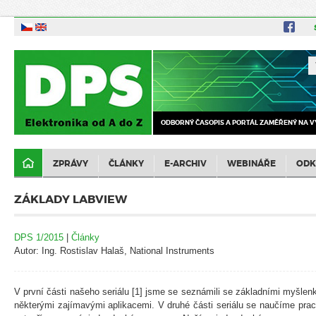
ODBORNÝ ČASOPIS A PORTÁL ZAMĚŘENÝ NA V
ZPRÁVY
ČLÁNKY
E-ARCHIV
WEBINÁŘE
ODK
ZÁKLADY LABVIEW
DPS 1/2015
|
Články
Autor: Ing. Rostislav Halaš, National Instruments
V první části našeho seriálu [1] jsme se seznámili se základními myšle
některými zajímavými aplikacemi. V druhé části seriálu se naučíme pra