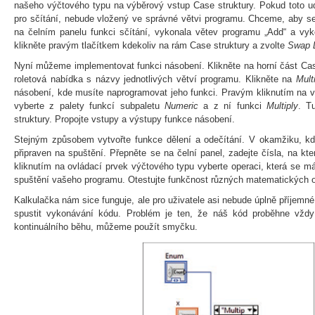
našeho výčtového typu na výběrový vstup Case struktury. Pokud toto udě
pro sčítání, nebude vložený ve správné větvi programu. Chceme, aby se 
na čelním panelu funkci sčítání, vykonala větev programu „Add“ a vyk
klikněte pravým tlačítkem kdekoliv na rám Case struktury a zvolte
Swap 
Nyní můžeme implementovat funkci násobení. Klikněte na horní část Case
roletová nabídka s názvy jednotlivých větví programu. Klikněte na
Mult
násobení, kde musíte naprogramovat jeho funkci. Pravým kliknutím na 
vyberte z palety funkcí subpaletu
Numeric
a z ní funkci
Multiply
. T
struktury. Propojte vstupy a výstupy funkce násobení.
Stejným způsobem vytvořte funkce dělení a odečítání. V okamžiku, kdy
připraven na spuštění. Přepněte se na čelní panel, zadejte čísla, na kt
kliknutím na ovládací prvek výčtového typu vyberte operaci, která se má
spuštění vašeho programu. Otestujte funkčnost různých matematických o
Kalkulačka nám sice funguje, ale pro uživatele asi nebude úplně příjem
spustit vykonávání kódu. Problém je ten, že náš kód proběhne vždy
kontinuálního běhu, můžeme použít smyčku.