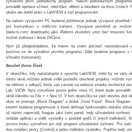
vytvoříme první jednoduchý program. Naším jednoduchým programem
provádět operace sčítání, odečítání, dělení a násobení na dvou číslech. 
ukáže ale dobře práci s LabVIEW a styl programování.
Na našem vývojovém PC budeme potřebovat jednak vývojové prostředí
pro komunikaci s měřicími kartami. Vývojové prostředí je možn
(www.ni.com/ downloads) jako 45denní zkušební verzi bez omezení funkc
možné stáhnout i driver DAQmx.
Nyní již předpokládáme, že máme na svém počítači nainstalované 
pustíme se do vytváření prvního programu. Dále budeme programu v 
Virtuální Instrument).
Součet dvou čísel
V okamžiku, kdy nainstalujete a spustíte LabVIEW, mělo by se vám u
tomto okně můžete jednak vidět poslední otevřené projekty, můžete vytv
na některý z odkazů, který vás zavede na webové stránky technické podp
Lab- VIEW. Nyní vytvoříme pouze jedno nové VI, které bude provádět
okně klikněte na
File > > New VI
. V tom okamžiku se vám otevřou dvě okn
okno se jmenuje „Block Diagram“ a druhé „Front Panel“. Block Diagram 
kterém budeme programovat a které definuje funkcionalitu našeho virtuál
už název napovídá, funguje jako čelní panel, tedy uživatelské rozhraní
ovládat aplikaci a vidět výsledky v podobě grafů či jiných indikátorů. 
prvním kroku vytvoříme pro náš program uživatelské rozhraní. Pro naš
dva ovládací prvky (Control) a jeden indikátor výsledku. Pojďme tedy umí