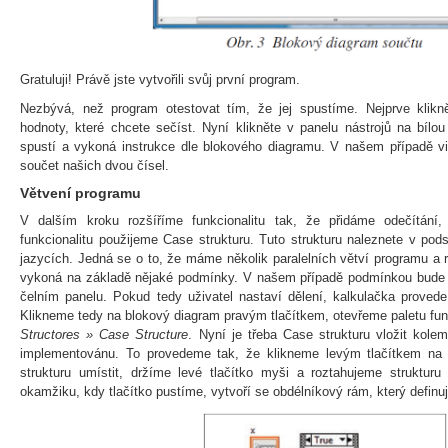
Gratuluji! Právě jste vytvořili svůj první program.
Nezbývá, než program otestovat tím, že jej spustíme. Nejprve klikn
hodnoty, které chcete sečíst. Nyní klikněte v panelu nástrojů na bílo
spustí a vykoná instrukce dle blokového diagramu. V našem případě vi
součet našich dvou čísel.
Větvení programu
V dalším kroku rozšíříme funkcionalitu tak, že přidáme odečítání,
funkcionalitu použijeme Case strukturu. Tuto strukturu naleznete v po
jazycích. Jedná se o to, že máme několik paralelních větví programu a 
vykoná na základě nějaké podmínky. V našem případě podmínkou bude 
čelním panelu. Pokud tedy uživatel nastaví dělení, kalkulačka proved
Klikneme tedy na blokový diagram pravým tlačítkem, otevřeme paletu f
Structores » Case Structure
. Nyní je třeba Case strukturu vložit kol
implementovánu. To provedeme tak, že klikneme levým tlačítkem n
strukturu umístit, držíme levé tlačítko myši a roztahujeme struktur
okamžiku, kdy tlačítko pustíme, vytvoří se obdélníkový rám, který definu