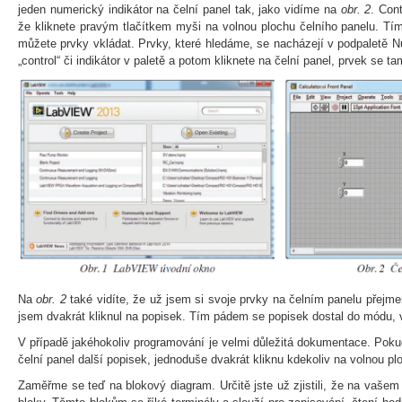
jeden numerický indikátor na čelní panel tak, jako vidíme na
obr. 2
. Cont
že kliknete pravým tlačítkem myši na volnou plochu čelního panelu. Tím
můžete prvky vkládat. Prvky, které hledáme, se nacházejí v podpaletě N
„control“ či indikátor v paletě a potom kliknete na čelní panel, prvek se t
Na
obr. 2
také vidíte, že už jsem si svoje prvky na čelním panelu přejme
jsem dvakrát kliknul na popisek. Tím pádem se popisek dostal do módu, 
V případě jakéhokoliv programování je velmi důležitá dokumentace. Pokud
čelní panel další popisek, jednoduše dvakrát kliknu kdekoliv na volnou pl
Zaměřme se teď na blokový diagram. Určitě jste už zjistili, že na vašem