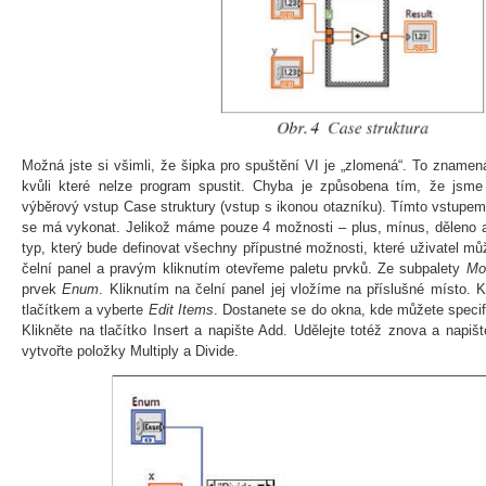
Možná jste si všimli, že šipka pro spuštění VI je „zlomená“. To zname
kvůli které nelze program spustit. Chyba je způsobena tím, že jsme 
výběrový vstup Case struktury (vstup s ikonou otazníku). Tímto vstupem
se má vykonat. Jelikož máme pouze 4 možnosti – plus, mínus, děleno 
typ, který bude definovat všechny přípustné možnosti, které uživatel m
čelní panel a pravým kliknutím otevřeme paletu prvků. Ze subpalety
Mo
prvek
Enum
. Kliknutím na čelní panel jej vložíme na příslušné místo.
tlačítkem a vyberte
Edit Items
. Dostanete se do okna, kde můžete specif
Klikněte na tlačítko Insert a napište Add. Udělejte totéž znova a napi
vytvořte položky Multiply a Divide.