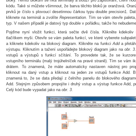
bloky. Těmto blokům se říká terminály a slouží pro zapisování, čtení hod
kódu. Také si můžete všimnout, že barva těchto bloků je oranžová. Oran
prvků je číslo s plovoucí desetinnou čárkou typu double precision1. Da
kliknete na terminál a zvolíte
Representation
. Tím se vám otevře paleta
typ. V našem případě je datový typ double v pořádku, takže ho nebudeme
Pojďme nyní vložit funkci, která sečte dvě čísla. Klikněte kdekol
tlačítkem myši. Otevře se vám paleta funkcí, ve které vyberete subpale
a kliknete kdekoliv na blokový diagram. Klikněte na funkci
Add
a přetáh
výstupu. Kliknutím a tažení uspořádejte blokový diagram jako na
obr. 3
vstupů a výstupů s funkcí sčítání. To provedete tak, že se kurzor
vstupního terminálu (malý trojúhelníček na pravé straně). Tím se vám i
drátem. To znamená, že máte automaticky nastaven nástroj pro prop
kliknout na daný vstup a kliknout na jeden ze vstupů funkce Add. B
znamená to, že se data předají z čelního panelu do blokového diagram
Add. Stejným způsobem propojíte i druhý vstup a výstup funkce Add, pro
Celý kód bude vypadat jako na
obr. 3
.