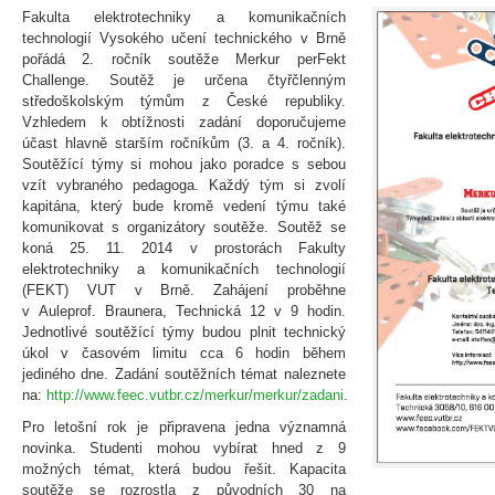
Fakulta elektrotechniky a komunikačních
technologií Vysokého učení technického v Brně
pořádá 2. ročník soutěže Merkur perFekt
Challenge. Soutěž je určena čtyřčlenným
středoškolským týmům z České republiky.
Vzhledem k obtížnosti zadání doporučujeme
účast hlavně starším ročníkům (3. a 4. ročník).
Soutěžící týmy si mohou jako poradce s sebou
vzít vybraného pedagoga. Každý tým si zvolí
kapitána, který bude kromě vedení týmu také
komunikovat s organizátory soutěže. Soutěž se
koná 25. 11. 2014 v prostorách Fakulty
elektrotechniky a komunikačních technologií
(FEKT) VUT v Brně. Zahájení proběhne
v Auleprof. Braunera, Technická 12 v 9 hodin.
Jednotlivé soutěžící týmy budou plnit technický
úkol v časovém limitu cca 6 hodin během
jediného dne. Zadání soutěžních témat naleznete
na:
http://www.feec.vutbr.cz/merkur/merkur/zadani
.
Pro letošní rok je připravena jedna významná
novinka. Studenti mohou vybírat hned z 9
možných témat, která budou řešit. Kapacita
soutěže se rozrostla z původních 30 na