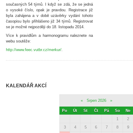
současných 54 týmů. I když se zdá, že se jedná
o vysoké číslo, opak je pravdou. Registrace již
byla zahájena a v době uzávěrky vydání tohoto
časopisu bylo přihlášeno již 34 týmů. Registrovat
se je možné nejpozději do 18. listopadu 2014.
Více k pravidlům a harmonogramu naleznete na
webu soutěže:
http://www.feec.vutbr.cz/merkur/
.
KALENDÁŘ AKCÍ
«
Srpen 2026
»
Po
Út
St
Čt
Pá
So
Ne
1
2
3
4
5
6
7
8
9