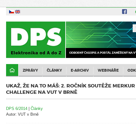
ODBORNÝ ČASOPIS A PORTÁL ZAMĚŘENÝ NA V
ZPRÁVY
ČLÁNKY
E-ARCHIV
WEBINÁŘE
ODK
UKAŽ, ŽE NA TO MÁŠ: 2. ROČNÍK SOUTĚŽE MERKU
CHALLENGE NA VUT V BRNĚ
DPS 6/2014
|
Články
Autor: VUT v Brně