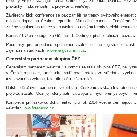
mobility Project Manager Tomáš Chmelík (ČEZ). Jakub Ďurinda ze Slo
praktickými zkušenostmi z projektu GreenWay.
Závěrečný blok konference se pak zaměří na trendy světového energetick
a jejich dopad na Českou republiku. Mimo jiné budou s Tomášem Jíc
změny regulačního rámce v souvislosti s novými trendy v elektroenergeti
Komisař EU pro energetiku Günther H. Oettinger přislíbil oficiální pozdra
Podmínky pro případnou spolupráci včetně on-line registrace účast
zájemci na stránkách
www.energosummit.cz
.
Generálním partnerem skupina ČEZ
Generálním partnerem veletrhu i summitu se stala skupina ČEZ, nejvýzn
v České republice, které také patří první příčka ve střední a východ
instalovaného výkonu, tak i dle počtu zákazníků.
Dalším důležitým partnerem veletrhu je Českomoravská elektrotechnick
projektu záštitu. Mezi její členy patří řada významných průmyslových fir
Kompletní přihláškovou dokumentaci pro rok 2014 včetně cen najdou 
veletrhu:
www.forenergo.cz
.