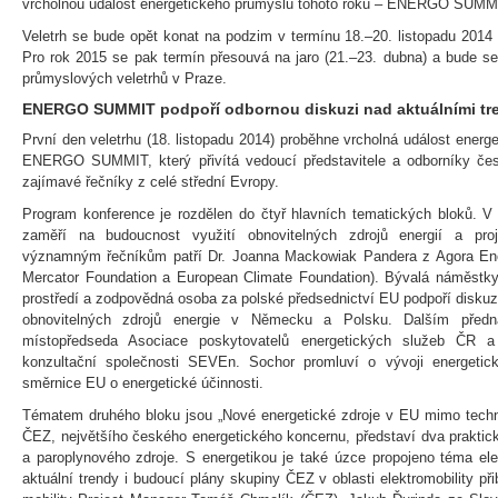
vrcholnou událost energetického průmyslu tohoto roku – ENERGO SUMM
Veletrh se bude opět konat na podzim v termínu 18.–20. listopadu 2
Pro rok 2015 se pak termín přesouvá na jaro (21.–23. dubna) a bude se
průmyslových veletrhů v Praze.
ENERGO SUMMIT podpoří odbornou diskuzi nad aktuálními tre
První den veletrhu (18. listopadu 2014) proběhne vrcholná událost energ
ENERGO SUMMIT, který přivítá vedoucí představitele a odborníky čes
zajímavé řečníky z celé střední Evropy.
Program konference je rozdělen do čtyř hlavních tematických bloků. V
zaměří na budoucnost využití obnovitelných zdrojů energií a pro
významným řečníkům patří Dr. Joanna Mackowiak Pandera z Agora Ener
Mercator Foundation a European Climate Foundation). Bývalá náměstkyn
prostředí a zodpovědná osoba za polské předsednictví EU podpoří disku
obnovitelných zdrojů energie v Německu a Polsku. Dalším předná
místopředseda Asociace poskytovatelů energetických služeb ČR a 
konzultační společnosti SEVEn. Sochor promluví o vývoji energeti
směrnice EU o energetické účinnosti.
Tématem druhého bloku jsou „Nové energetické zdroje v EU mimo techn
ČEZ, největšího českého energetického koncernu, představí dva praktic
a paroplynového zdroje. S energetikou je také úzce propojeno téma elek
aktuální trendy i budoucí plány skupiny ČEZ v oblasti elektromobility př