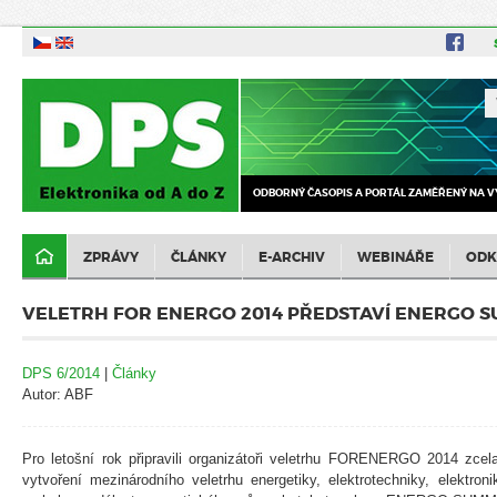
ODBORNÝ ČASOPIS A PORTÁL ZAMĚŘENÝ NA V
ZPRÁVY
ČLÁNKY
E-ARCHIV
WEBINÁŘE
ODK
VELETRH FOR ENERGO 2014 PŘEDSTAVÍ ENERGO 
DPS 6/2014
|
Články
Autor: ABF
Pro letošní rok připravili organizátoři veletrhu FORENERGO 2014 zcel
vytvoření mezinárodního veletrhu energetiky, elektrotechniky, elektro