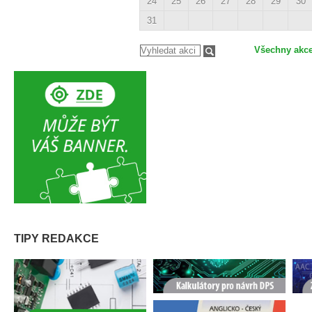
24
25
26
27
28
29
30
31
Všechny akc
TIPY REDAKCE