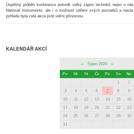
Úspěšný průběh konference potvrdil velký zájem techniků nejen o nást
National Instruments, ale i o možnost sdílení svých poznatků a naváz
pohledu byla celá akce jistě velmi přínosnou.
KALENDÁŘ AKCÍ
«
Srpen 2026
»
Po
Út
St
Čt
Pá
So
Ne
1
2
3
4
5
6
7
8
9
10
11
12
13
14
15
16
17
18
19
20
21
22
23
24
25
26
27
28
29
30
31