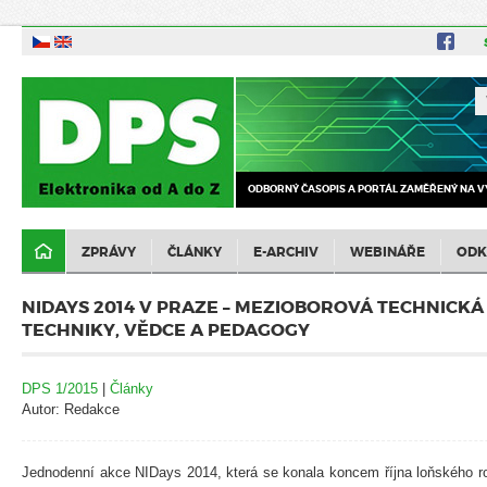
ODBORNÝ ČASOPIS A PORTÁL ZAMĚŘENÝ NA V
ZPRÁVY
ČLÁNKY
E-ARCHIV
WEBINÁŘE
ODK
NIDAYS 2014 V PRAZE – MEZIOBOROVÁ TECHNICK
TECHNIKY, VĚDCE A PEDAGOGY
DPS 1/2015
|
Články
Autor: Redakce
Jednodenní akce NIDays 2014, která se konala koncem října loňského ro