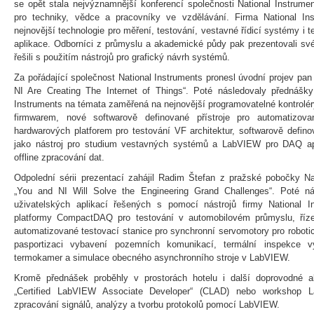
se opět stala nejvýznamnější konferencí společnosti National Instrume
pro techniky, vědce a pracovníky ve vzdělávání. Firma National In
nejnovější technologie pro měření, testování, vestavné řídicí systémy i 
aplikace. Odborníci z průmyslu a akademické půdy pak prezentovali své 
řešili s použitím nástrojů pro grafický návrh systémů.
Za pořádající společnost National Instruments pronesl úvodní projev pa
NI Are Creating The Internet of Things“. Poté následovaly přednášky
Instruments na témata zaměřená na nejnovější programovatelné kontrolér
firmwarem, nové softwarově definované přístroje pro automatizov
hardwarových platforem pro testování VF architektur, softwarově defi
jako nástroj pro studium vestavných systémů a LabVIEW pro DAQ ap
offline zpracování dat.
Odpolední sérii prezentací zahájil Radim Štefan z pražské pobočky Na
„You and NI Will Solve the Engineering Grand Challenges“. Poté ná
uživatelských aplikací řešených s pomocí nástrojů firmy National In
platformy CompactDAQ pro testování v automobilovém průmyslu, říz
automatizované testovací stanice pro synchronní servomotory pro roboti
pasportizaci vybavení pozemních komunikací, termální inspekce v
termokamer a simulace obecného asynchronního stroje v LabVIEW.
Kromě přednášek proběhly v prostorách hotelu i další doprovodné a
„Certified LabVIEW Associate Developer“ (CLAD) nebo workshop 
zpracování signálů, analýzy a tvorbu protokolů pomocí LabVIEW.