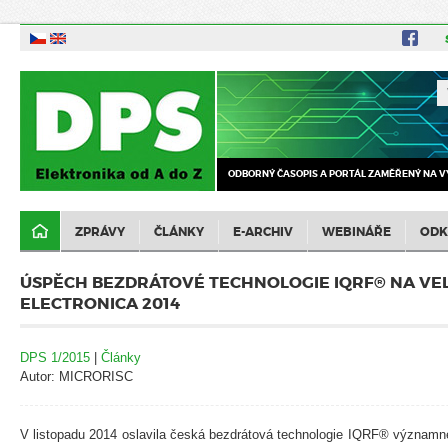
ODBORNÝ ČASOPIS A PORTÁL ZAMĚŘENÝ NA V
ZPRÁVY
ČLÁNKY
E-ARCHIV
WEBINÁŘE
ODK
ÚSPĚCH BEZDRÁTOVÉ TECHNOLOGIE IQRF® NA VE
ELECTRONICA 2014
DPS 1/2015
|
Články
Autor: MICRORISC
V listopadu 2014 oslavila česká bezdrátová technologie IQRF® významné 