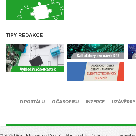
TIPY REDAKCE
O PORTÁLU
O ČASOPISU
INZERCE
UZÁVĚRKY
© 2026 DPS Elektronika od A do Z. |
Mapa portálu
|
Ochrana