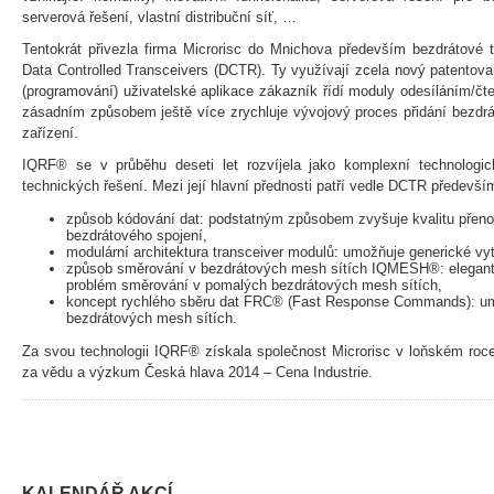
serverová řešení, vlastní distribuční síť, …
Tentokrát přivezla firma Microrisc do Mnichova především bezdrátové t
Data Controlled Transceivers (DCTR). Ty využívají zcela nový patentov
(programování) uživatelské aplikace zákazník řídí moduly odesíláním/čt
zásadním způsobem ještě více zrychluje vývojový proces přidání bezdrát
zařízení.
IQRF® se v průběhu deseti let rozvíjela jako komplexní technologi
technických řešení. Mezi její hlavní přednosti patří vedle DCTR předevší
způsob kódování dat: podstatným způsobem zvyšuje kvalitu přen
bezdrátového spojení,
modulární architektura transceiver modulů: umožňuje generické vy
způsob směrování v bezdrátových mesh sítích IQMESH®: elegantně
problém směrování v pomalých bezdrátových mesh sítích,
koncept rychlého sběru dat FRC® (Fast Response Commands): umož
bezdrátových mesh sítích.
Za svou technologii IQRF® získala společnost Microrisc v loňském roce
za vědu a výzkum Česká hlava 2014 – Cena Industrie.
KALENDÁŘ AKCÍ