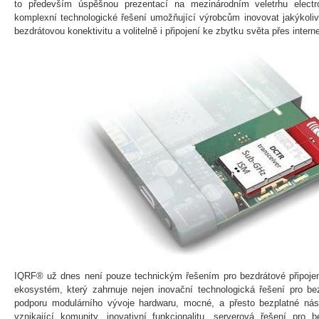
to především úspěšnou prezentací na mezinárodním veletrhu elect
komplexní technologické řešení umožňující výrobcům inovovat jakýkoliv
bezdrátovou konektivitu a volitelně i připojení ke zbytku světa přes inter
IQRF® už dnes není pouze technickým řešením pro bezdrátové připojení.
ekosystém, který zahrnuje nejen inovační technologická řešení pro bez
podporu modulárního vývoje hardwaru, mocné, a přesto bezplatné nást
vznikající komunity, inovativní funkcionalitu, serverová řešení pro 