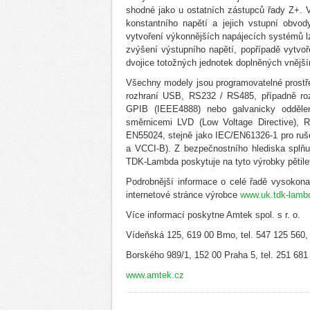
shodné jako u ostatních zástupců řady Z+. 
konstantního napětí a jejich vstupní obvo
vytvoření výkonnějších napájecích systémů lz
zvýšení výstupního napětí, popřípadě vytvo
dvojice totožných jednotek doplněných vnější
Všechny modely jsou programovatelné prostře
rozhraní USB, RS232 / RS485, případně roz
GPIB (IEEE4888) nebo galvanicky odděle
směrnicemi LVD (Low Voltage Directive), 
EN55024, stejně jako IEC/EN61326-1 pro ruš
a VCCI-B). Z bezpečnostního hlediska splň
TDK-Lambda poskytuje na tyto výrobky pětile
Podrobnější informace o celé řadě vysokon
internetové stránce výrobce
www.uk.tdk-lamb
Více informací poskytne Amtek spol. s r. o.
Vídeňská 125, 619 00 Brno, tel. 547 125 560,
Borského 989/1, 152 00 Praha 5, tel. 251 681
www.amtek.cz