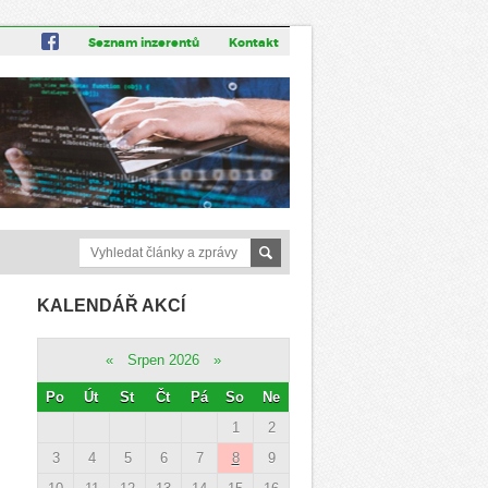
Seznam inzerentů
Kontakt
KALENDÁŘ AKCÍ
«
Srpen 2026
»
Po
Út
St
Čt
Pá
So
Ne
1
2
3
4
5
6
7
8
9