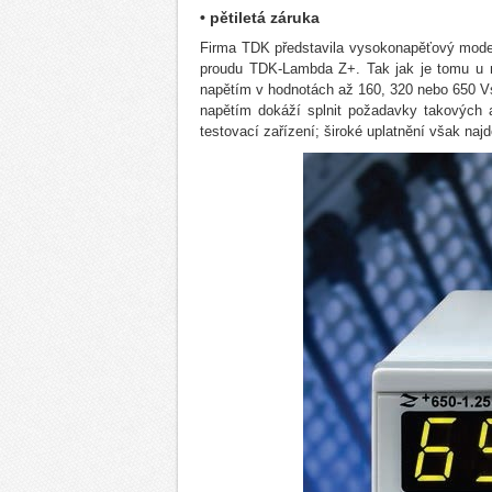
• pětiletá záruka
Firma TDK představila vysokonapěťový model
proudu TDK-Lambda Z+. Tak jak je tomu u 
napětím v hodnotách až 160, 320 nebo 650 V
napětím dokáží splnit požadavky takových a
testovací zařízení; široké uplatnění však na