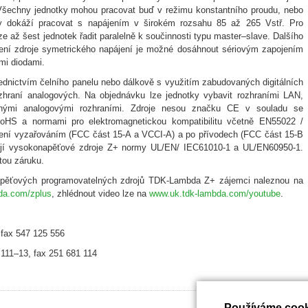
Všechny jednotky mohou pracovat buď v režimu konstantního proudu, nebo
dy dokáží pracovat s napájením v širokém rozsahu 85 až 265 Vstř. Pro
e až šest jednotek řadit paralelně k součinnosti typu master–slave. Dalšího
ření zdroje symetrického napájení je možné dosáhnout sériovým zapojením
mi diodami.
dnictvím čelního panelu nebo dálkově s využitím zabudovaných digitálních
hraní analogových. Na objednávku lze jednotky vybavit rozhraními LAN,
nými analogovými rozhraními. Zdroje nesou značku CE v souladu se
RoHS a normami pro elektromagnetickou kompatibilitu včetně EN55022 /
ení vyzařováním (FCC část 15-A a VCCI-A) a po přívodech (FCC část 15-B
ují vysokonapěťové zdroje Z+ normy UL/EN/ IEC61010-1 a UL/EN60950-1.
tou záruku.
apěťových programovatelných zdrojů TDK-Lambda Z+ zájemci naleznou na
da.com/zplus
, zhlédnout video lze na
www.uk.tdk-lambda.com/youtube
.
 fax 547 125 556
 111–13, fax 251 681 114
Používáme cook