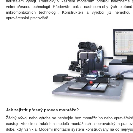
neustálém vývoji. Prakticky v každém moderním přístroji nalezneme 
velmi přesnou technologií. Především pak s nástupem chytrých telefonů 
mikromontážních technologií. Konstruktéři a výrobci již nemoho
opravárenská pracoviště.
Jak zajistit přesný proces montáže?
Žádný vývoj nebo výroba se neobejde bez montážního nebo opravářské
existuje více konstrukčních modelů montážních a opravářských pracovi
době, kdy vznikla. Moderní montážní systém konstruovaný na co nejvyšš