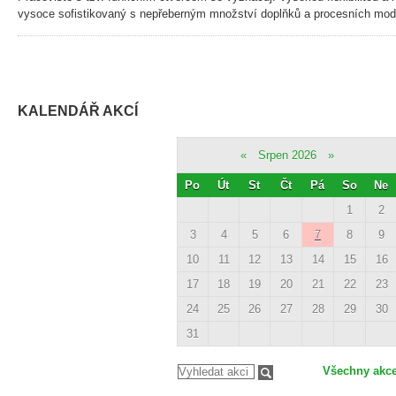
vysoce sofistikovaný s nepřeberným množství doplňků a procesních mod
KALENDÁŘ AKCÍ
«
Srpen 2026
»
Po
Út
St
Čt
Pá
So
Ne
1
2
3
4
5
6
7
8
9
10
11
12
13
14
15
16
17
18
19
20
21
22
23
24
25
26
27
28
29
30
31
Všechny akc