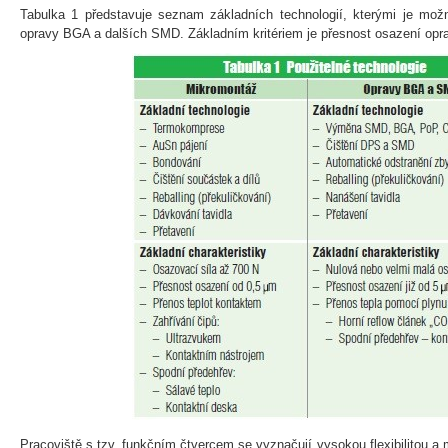
Tabulka 1 představuje seznam základních technologií, kterými je mo
opravy BGA a dalších SMD. Základním kritériem je přesnost osazení opr
Pracoviště s tzv. funkčním čtvercem se vyznačují vysokou flexibilitou a 