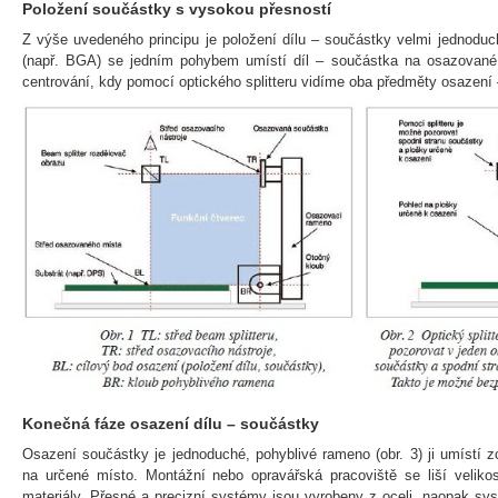
Položení součástky s vysokou přesností
Z výše uvedeného principu je položení dílu – součástky velmi jednodu
(např. BGA) se jedním pohybem umístí díl – součástka na osazované
centrování, kdy pomocí optického splitteru vidíme oba předměty osazení 
Konečná fáze osazení dílu – součástky
Osazení součástky je jednoduché, pohyblivé rameno (obr. 3) ji umístí 
na určené místo. Montážní nebo opravářská pracoviště se liší velikos
materiály. Přesné a precizní systémy jsou vyrobeny z oceli, naopak sys