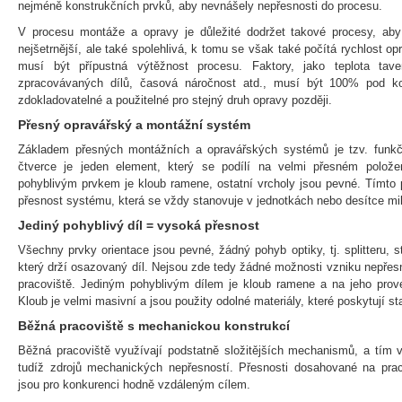
nejméně konstrukčních prvků, aby nevnášely nepřesnosti do procesu.
V procesu montáže a opravy je důležité dodržet takové procesy, ab
nejšetrnější, ale také spolehlivá, k tomu se však také počítá rychlost
musí být přípustná výtěžnost procesu. Faktory, jako teplota taven
zpracovávaných dílů, časová náročnost atd., musí být 100% pod ko
zdokladovatelné a použitelné pro stejný druh opravy později.
Přesný opravářský a montážní systém
Základem přesných montážních a opravářských systémů je tzv. funkč
čtverce je jeden element, který se podílí na velmi přesném polože
pohyblivým prvkem je kloub ramene, ostatní vrcholy jsou pevné. Tímto p
přesnost systému, která se vždy stanovuje v jednotkách nebo desítce mi
Jediný pohyblivý díl = vysoká přesnost
Všechny prvky orientace jsou pevné, žádný pohyb optiky, tj. splitteru, s
který drží osazovaný díl. Nejsou zde tedy žádné možnosti vzniku nepř
pracoviště. Jediným pohyblivým dílem je kloub ramene a na jeho prove
Kloub je velmi masivní a jsou použity odolné materiály, které poskytují sta
Běžná pracoviště s mechanickou konstrukcí
Běžná pracoviště využívají podstatně složitějších mechanismů, a tím v
tudíž zdrojů mechanických nepřesností. Přesnosti dosahované na pra
jsou pro konkurenci hodně vzdáleným cílem.