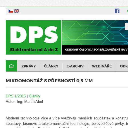
ODBORNÝ ČASOPIS A PORTÁL ZAMĚŘENÝ NA V
ZPRÁVY
ČLÁNKY
E-ARCHIV
WEBINÁŘE
ODK
MIKROMONTÁŽ S PŘESNOSTÍ 0,5 ΜM
DPS 1/2015
|
Články
Autor: Ing. Martin Abel
Moderní technologie více a více využívají menších součástek a konstru
soustavy, laserové a telekomunikační technologie, polovodičové prvky, to