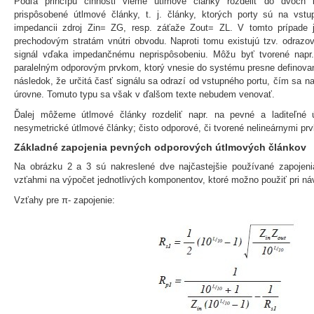
Podľa princípu činnosti vieme útlmové články rozdeliť do dvoch k
prispôsobené útlmové články, t. j. články, ktorých porty sú na vst
impedancii zdroj Zin= ZG, resp. záťaže Zout= ZL. V tomto prípade 
prechodovým stratám vnútri obvodu. Naproti tomu existujú tzv. odrazov
signál vďaka impedančnému neprispôsobeniu. Môžu byť tvorené napr
paralelným odporovým prvkom, ktorý vnesie do systému presne definova
následok, že určitá časť signálu sa odrazí od vstupného portu, čím sa n
úrovne. Tomuto typu sa však v ďalšom texte nebudem venovať.
Ďalej môžeme útlmové články rozdeliť napr. na pevné a laditeľné 
nesymetrické útlmové články; čisto odporové, či tvorené nelineárnymi pr
Základné zapojenia pevných odporových útlmových článkov
Na obrázku 2 a 3 sú nakreslené dve najčastejšie používané zapojen
vzťahmi na výpočet jednotlivých komponentov, ktoré možno použiť pri ná
Vzťahy pre π- zapojenie: