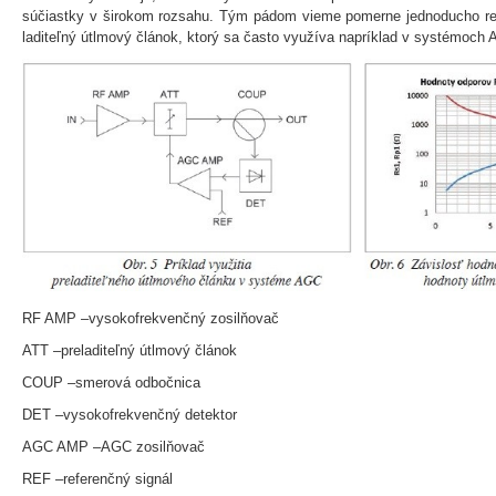
súčiastky v širokom rozsahu. Tým pádom vieme pomerne jednoducho re
laditeľný útlmový článok, ktorý sa často využíva napríklad v systémoch 
RF AMP –vysokofrekvenčný zosilňovač
ATT –preladiteľný útlmový článok
COUP –smerová odbočnica
DET –vysokofrekvenčný detektor
AGC AMP –AGC zosilňovač
REF –referenčný signál