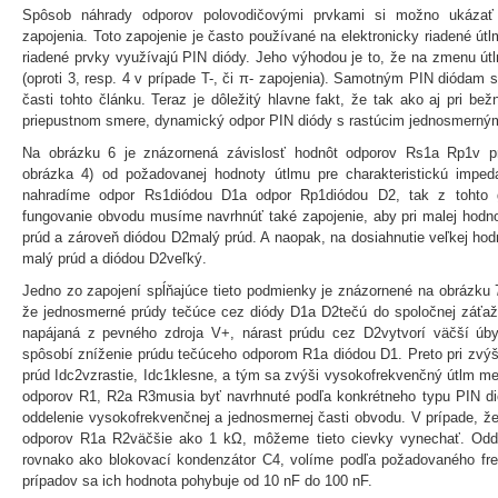
Spôsob náhrady odporov polovodičovými prvkami si možno ukázať
zapojenia. Toto zapojenie je často používané na elektronicky riadené útl
riadené prvky využívajú PIN diódy. Jeho výhodou je to, že na zmenu út
(oproti 3, resp. 4 v prípade T-, či π- zapojenia). Samotným PIN diódam
časti tohto článku. Teraz je dôležitý hlavne fakt, že tak ako aj pri b
priepustnom smere, dynamický odpor PIN diódy s rastúcim jednosmerný
Na obrázku 6 je znázornená závislosť hodnôt odporov Rs1a Rp1v p
obrázka 4) od požadovanej hodnoty útlmu pre charakteristickú imp
nahradíme odpor Rs1diódou D1a odpor Rp1diódou D2, tak z tohto g
fungovanie obvodu musíme navrhnúť také zapojenie, aby pri malej hodno
prúd a zároveň diódou D2malý prúd. A naopak, na dosiahnutie veľkej hod
malý prúd a diódou D2veľký.
Jedno zo zapojení spĺňajúce tieto podmienky je znázornené na obrázku 7
že jednosmerné prúdy tečúce cez diódy D1a D2tečú do spoločnej záťa
napájaná z pevného zdroja V+, nárast prúdu cez D2vytvorí väčší úb
spôsobí zníženie prúdu tečúceho odporom R1a diódou D1. Preto pri zvý
prúd Idc2vzrastie, Idc1klesne, a tým sa zvýši vysokofrekvenčný útlm 
odporov R1, R2a R3musia byť navrhnuté podľa konkrétneho typu PIN dió
oddelenie vysokofrekvenčnej a jednosmernej časti obvodu. V prípade, ž
odporov R1a R2väčšie ako 1 kΩ, môžeme tieto cievky vynechať. Odd
rovnako ako blokovací kondenzátor C4, volíme podľa požadovaného f
prípadov sa ich hodnota pohybuje od 10 nF do 100 nF.