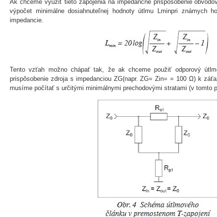
Ak chceme využiť tieto zapojenia na impedančné prispôsobenie obvodov
výpočet minimálne dosiahnuteľnej hodnoty útlmu Lminpri známych ho
impedancie.
Tento vzťah možno chápať tak, že ak chceme použiť odporový útlm
prispôsobenie zdroja s impedanciou ZG(napr. ZG= Zin= = 100 Ω) k záťa
musíme počítať s určitými minimálnymi prechodovými stratami (v tomto p