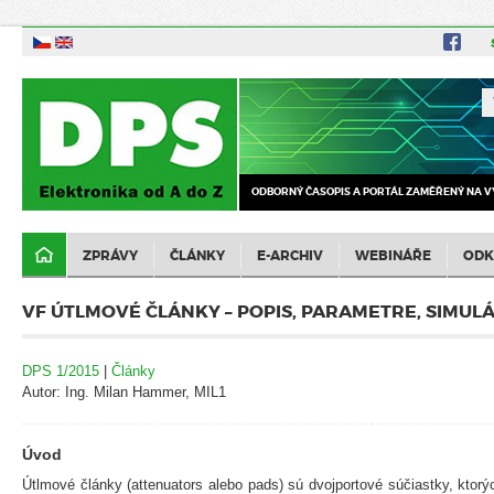
ODBORNÝ ČASOPIS A PORTÁL ZAMĚŘENÝ NA V
ZPRÁVY
ČLÁNKY
E-ARCHIV
WEBINÁŘE
ODK
VF ÚTLMOVÉ ČLÁNKY – POPIS, PARAMETRE, SIMULÁCI
DPS 1/2015
|
Články
Autor: Ing. Milan Hammer, MIL1
Úvod
Útlmové články (attenuators alebo pads) sú dvojportové súčiastky, ktorý