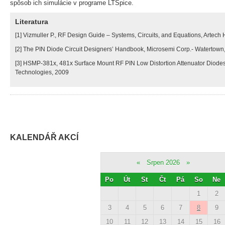
spôsob ich simulácie v programe LTSpice.
Literatura
[1] Vizmuller P., RF Design Guide – Systems, Circuits, and Equations, Artech 
[2] The PIN Diode Circuit Designers’ Handbook, Microsemi Corp.- Watertown,
[3] HSMP-381x, 481x Surface Mount RF PIN Low Distortion Attenuator Diode
Technologies, 2009
KALENDÁŘ AKCÍ
«
Srpen 2026
»
Po
Út
St
Čt
Pá
So
Ne
1
2
3
4
5
6
7
8
9
10
11
12
13
14
15
16