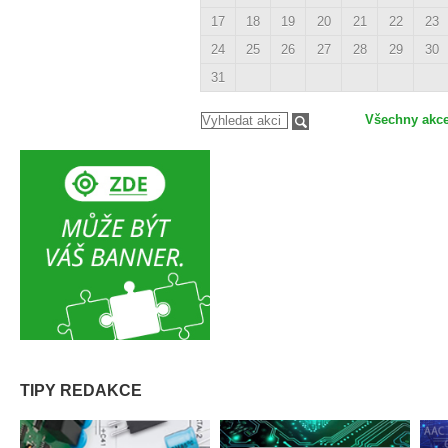
17
18
19
20
21
22
23
24
25
26
27
28
29
30
31
Všechny akc
TIPY REDAKCE