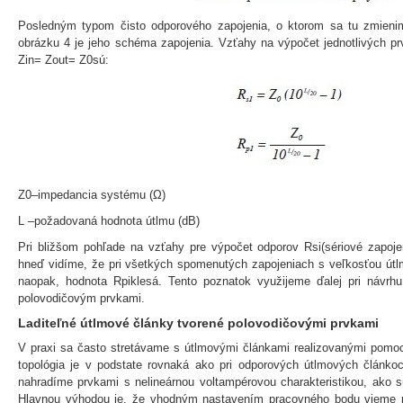
Posledným typom čisto odporového zapojenia, o ktorom sa tu zmieni
obrázku 4 je jeho schéma zapojenia. Vzťahy na výpočet jednotlivých pr
Zin= Zout= Z0sú:
Z0–impedancia systému (Ω)
L –požadovaná hodnota útlmu (dB)
Pri bližšom pohľade na vzťahy pre výpočet odporov Rsi(sériové zapoje
hneď vidíme, že pri všetkých spomenutých zapojeniach s veľkosťou útl
naopak, hodnota Rpiklesá. Tento poznatok využijeme ďalej pri návrh
polovodičovým prvkami.
Laditeľné útlmové články tvorené polovodičovými prvkami
V praxi sa často stretávame s útlmovými článkami realizovanými pomoc
topológia je v podstate rovnaká ako pri odporových útlmových článko
nahradíme prvkami s nelineárnou voltampérovou charakteristikou, ako sú
Hlavnou výhodou je, že vhodným nastavením pracovného bodu vieme m