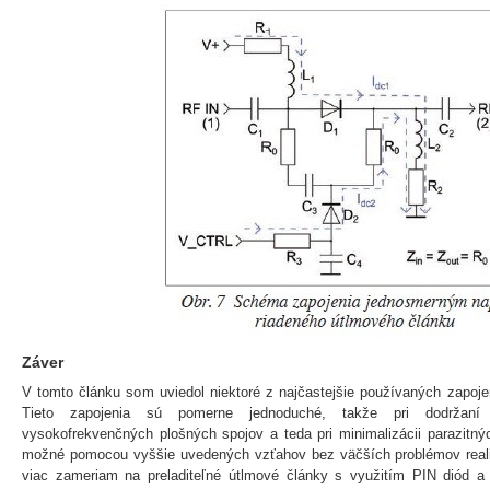
Záver
V tomto článku som uviedol niektoré z najčastejšie používaných zapoj
Tieto zapojenia sú pomerne jednoduché, takže pri dodržan
vysokofrekvenčných plošných spojov a teda pri minimalizácii parazitnýc
možné pomocou vyššie uvedených vzťahov bez väčších problémov realiz
viac zameriam na preladiteľné útlmové články s využitím PIN diód 