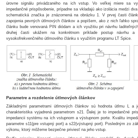
úrovne signálu privádzaného na ich vstup. Vo veľkej miere sa vy
impedančné prispôsobenie, prípadne sa vkladajú ako izolácia medzi dv
schematická značka je znázornená na obrázku 1. V prvej časti článk
zapojenia pevných útlmových článkov a popíšem, ako z nich ľahko sprav
článku bude venovaná PIN diódam a ich využitiu pri návrhu laditeľnýc
druhej časti ukážem na konkrétnom príklade postup návrhu a s
vysokofrekvenčného útlmového článku s využitím programu LT Spice.
Parametre a rozdelenie útlmových článkov
Základnými parametrami útlmových článkov sú hodnota útlmu L a jeh
charakteristika vyjadrená parametrom s21. Ďalej je to impedančné pris
impedancii systému na ich vstupnom a výstupnom porte. Kvalitu imped
parametre s11(pre vstupný port) a s22(výstupný port). Posledným zo zá
výkonu, ktorý môžeme bezpečne priviesť na jeho vstup.