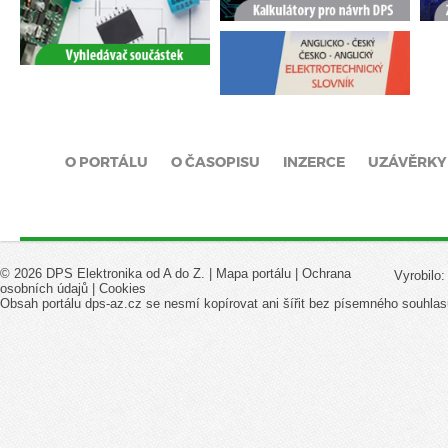
O PORTÁLU
O ČASOPISU
INZERCE
UZÁVĚRKY
© 2026 DPS Elektronika od A do Z. |
Mapa portálu
|
Ochrana
Vyrobilo
osobních údajů
|
Cookies
Obsah portálu dps-az.cz se nesmí kopírovat ani šířit bez písemného souhlas