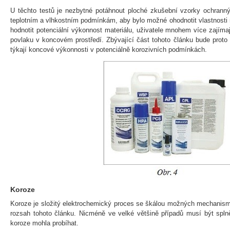
U těchto testů je nezbytné potáhnout ploché zkušební vzorky ochrann
teplotním a vlhkostním podmínkám, aby bylo možné ohodnotit vlastnosti ma
hodnotit potenciální výkonnost materiálu, uživatele mnohem více zajíma
povlaku v koncovém prostředí. Zbývající část tohoto článku bude prot
týkají koncové výkonnosti v potenciálně korozivních podmínkách.
Koroze
Koroze je složitý elektrochemický proces se škálou možných mechanismů 
rozsah tohoto článku. Nicméně ve velké většině případů musí být spln
koroze mohla probíhat.