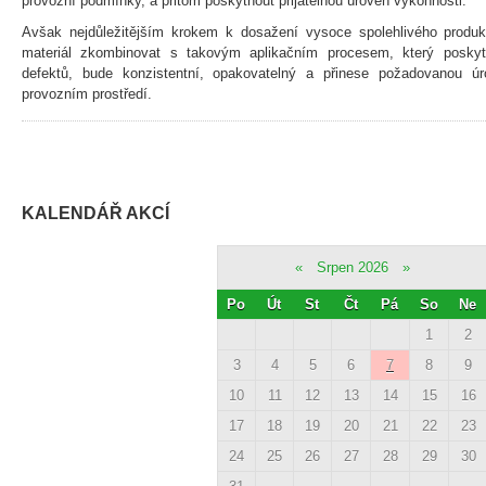
provozní podmínky, a přitom poskytnout přijatelnou úroveň výkonnosti.
Avšak nejdůležitějším krokem k dosažení vysoce spolehlivého produkt
materiál zkombinovat s takovým aplikačním procesem, který posky
defektů, bude konzistentní, opakovatelný a přinese požadovanou 
provozním prostředí.
KALENDÁŘ AKCÍ
«
Srpen 2026
»
Po
Út
St
Čt
Pá
So
Ne
1
2
3
4
5
6
7
8
9
10
11
12
13
14
15
16
17
18
19
20
21
22
23
24
25
26
27
28
29
30