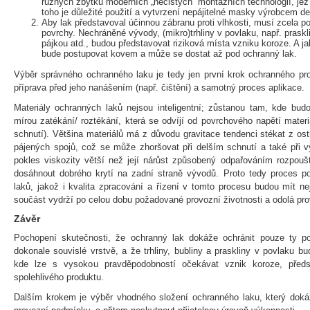
různých zbytků moderních „nečistých“ montážních technologií, jež 
toho je důležité použití a vytvrzení nepájitelné masky výrobcem d
Aby lak představoval účinnou zábranu proti vlhkosti, musí zcela 
povrchy. Nechráněné vývody, (mikro)trhliny v povlaku, např. praskl
pájkou atd., budou představovat riziková místa vzniku koroze. A j
bude postupovat kovem a může se dostat až pod ochranný lak.
Výběr správného ochranného laku je tedy jen první krok ochranného proc
příprava před jeho nanášením (např. čištění) a samotný proces aplikace.
Materiály ochranných laků nejsou inteligentní; zůstanou tam, kde bud
mírou zatékání/ roztékání, která se odvíjí od povrchového napětí materi
schnutí). Většina materiálů má z důvodu gravitace tendenci stékat z os
pájených spojů, což se může zhoršovat při delším schnutí a také při v
pokles viskozity větší než její nárůst způsobený odpařováním rozpouš
dosáhnout dobrého krytí na zadní straně vývodů. Proto tedy proces po
laků, jakož i kvalita zpracování a řízení v tomto procesu budou mít ne
součást vydrží po celou dobu požadované provozní životnosti a odolá 
Závěr
Pochopení skutečnosti, že ochranný lak dokáže ochránit pouze ty p
dokonale souvislé vrstvě, a že trhliny, bubliny a praskliny v povlaku b
kde lze s vysokou pravděpodobností očekávat vznik koroze, předs
spolehlivého produktu.
Dalším krokem je výběr vhodného složení ochranného laku, který dok