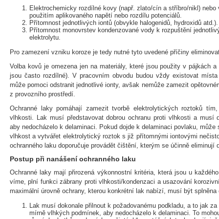
Elektrochemicky rozdílné kovy (např. zlato/cín a stříbro/nikl) neb
použitím aplikovaného napětí nebo rozdílu potenciálů.
Přítomnost jednotlivých iontů (obvykle halogenidů, hydroxidů atd.).
Přítomnost monovrstev kondenzované vody k rozpuštění jednotlivý
elektrolytu.
Pro zamezení vzniku koroze je tedy nutné tyto uvedené příčiny eliminova
Volba kovů je omezena jen na materiály, které jsou použity v pájkách a
jsou často rozdílné). V pracovním obvodu budou vždy existovat místa 
může pomoci odstranit jednotlivé ionty, avšak nemůže zamezit opětovném
z provozního prostředí.
Ochranné laky pomáhají zamezit tvorbě elektrolytických roztoků tím, 
vlhkosti. Lak musí představovat dobrou ochranu proti vlhkosti a musí d
aby nedocházelo k delaminaci. Pokud dojde k delaminaci povlaku, může 
vlhkost a vytvářet elektrolytický roztok s již přítomnými iontovými neči
ochranného laku doporučuje provádět čištění, kterým se účinně eliminují d
Postup při nanášení ochranného laku
Ochranné laky mají přirozená výkonnostní kritéria, která jsou u každého
víme, plní funkci zábrany proti vlhkosti/kondenzaci a usazování korozivn
maximální úrovně ochrany, kterou konkrétní lak nabízí, musí být splněna d
Lak musí dokonale přilnout k požadovanému podkladu, a to jak za
mírně vlhkých podmínek, aby nedocházelo k delaminaci. To mohou 