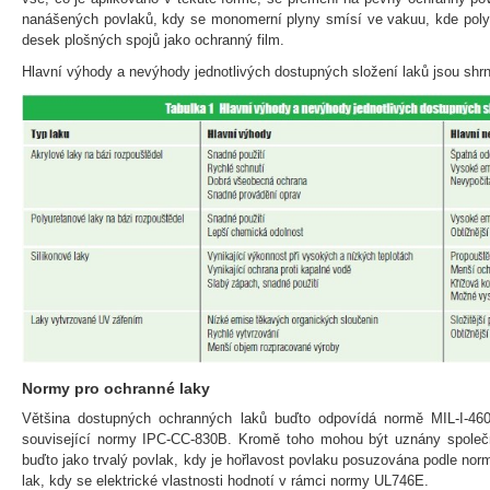
nanášených povlaků, kdy se monomerní plyny smísí ve vakuu, kde polym
desek plošných spojů jako ochranný film.
Hlavní výhody a nevýhody jednotlivých dostupných složení laků jsou shrn
Normy pro ochranné laky
Většina dostupných ochranných laků buďto odpovídá normě MIL-I-46
související normy IPC-CC-830B. Kromě toho mohou být uznány společno
buďto jako trvalý povlak, kdy je hořlavost povlaku posuzována podle no
lak, kdy se elektrické vlastnosti hodnotí v rámci normy UL746E.