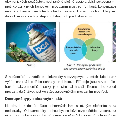
elektronických součástek, nechráněné plošné spoje a další pokovená m
proti korozi v jejich koncovém provozním prostředí. Vlhkost, kondenzace,
nebo kombinace všech těchto faktorů aktivují korozní pochod, který mo
dalších montážních postupů probíhajících před lakováním.
S narůstajícím zaváděním elektroniky v rozvojových zemích, kde je úr
vyšší, narůstá i potřeba ochrany proti korozi. Přístroje jsou navíc stál
funkcí, takže montážní celky jsou čím dál hustší. Kromě toho se o
provoz a delší životnost ve stále agresivnějším provozním prostředí.
Dostupné typy ochranných laků
Na trhu je k dostání řada ochranných laků s různým složením a k
nedostatky. Ochranné laky mohou být na bázi rozpouštědel, vodorozpu
vše, co je aplikováno v tekuté formě, se přemění na pevný ochranný pov