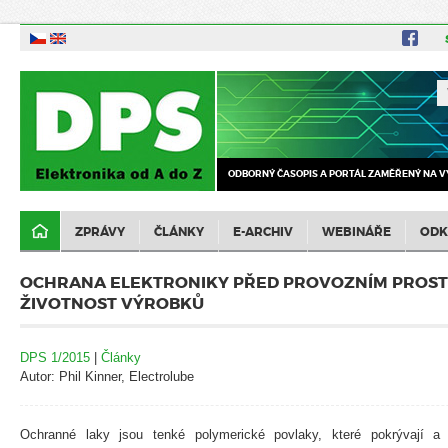
ODBORNÝ ČASOPIS A PORTÁL ZAMĚŘENÝ NA V
ZPRÁVY
ČLÁNKY
E-ARCHIV
WEBINÁŘE
ODK
OCHRANA ELEKTRONIKY PŘED PROVOZNÍM PROST
ŽIVOTNOST VÝROBKŮ
DPS 1/2015
|
Články
Autor: Phil Kinner, Electrolube
Ochranné laky jsou tenké polymerické povlaky, které pokrývají a