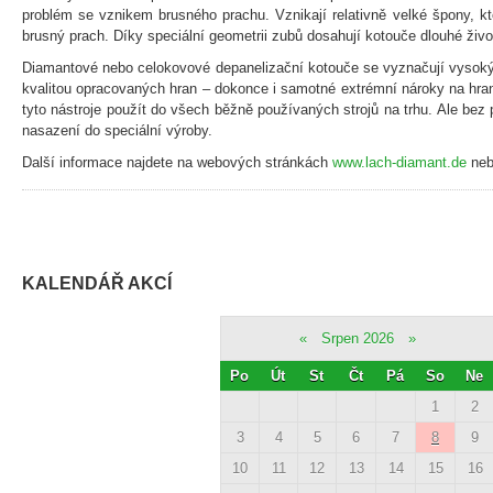
problém se vznikem brusného prachu. Vznikají relativně velké špony, kt
brusný prach. Díky speciální geometrii zubů dosahují kotouče dlouhé živo
Diamantové nebo celokovové depanelizační kotouče se vyznačují vys
kvalitou opracovaných hran – dokonce i samotné extrémní nároky na hra
tyto nástroje použít do všech běžně používaných strojů na trhu. Ale bez
nasazení do speciální výroby.
Další informace najdete na webových stránkách
www.lach-diamant.de
ne
KALENDÁŘ AKCÍ
«
Srpen 2026
»
Po
Út
St
Čt
Pá
So
Ne
1
2
3
4
5
6
7
8
9
10
11
12
13
14
15
16