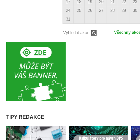
17
18
19
20
21
22
23
24
25
26
27
28
29
30
31
Všechny akc
TIPY REDAKCE