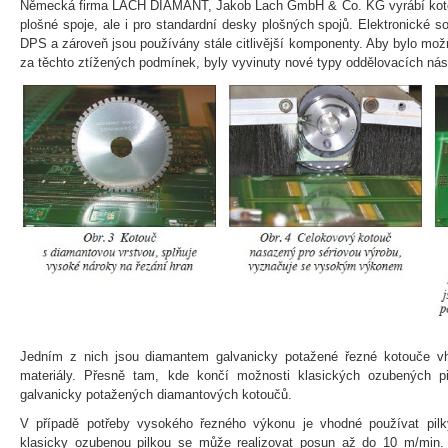
Německá firma LACH DIAMANT, Jakob Lach GmbH & Co. KG vyrábí kotou
plošné spoje, ale i pro standardní desky plošných spojů. Elektronické so
DPS a zároveň jsou používány stále citlivější komponenty. Aby bylo mož
za těchto ztížených podmínek, byly vyvinuty nové typy oddělovacích nást
Jedním z nich jsou diamantem galvanicky potažené řezné kotouče vh
materiály. Přesně tam, kde končí možnosti klasických ozubených pi
galvanicky potažených diamantových kotoučů.
V případě potřeby vysokého řezného výkonu je vhodné používat pilk
klasicky ozubenou pilkou se může realizovat posun až do 10 m/min.