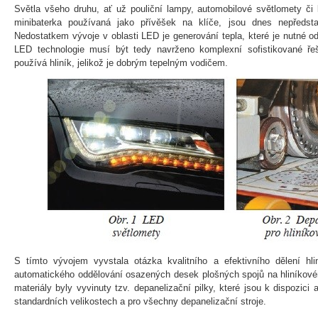
Světla všeho druhu, ať už pouliční lampy, automobilové světlomety či
minibaterka používaná jako přívěšek na klíče, jsou dnes nepředsta
Nedostatkem vývoje v oblasti LED je generování tepla, které je nutné o
LED technologie musí být tedy navrženo komplexní sofistikované ře
používá hliník, jelikož je dobrým tepelným vodičem.
S tímto vývojem vyvstala otázka kvalitního a efektivního dělení hlin
automatického oddělování osazených desek plošných spojů na hliníkové
materiály byly vyvinuty tzv. depanelizační pilky, které jsou k dispozi
standardních velikostech a pro všechny depanelizační stroje.