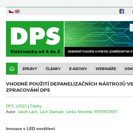
ODBORNÝ ČASOPIS A PORTÁL ZAMĚŘENÝ NA V
ZPRÁVY
ČLÁNKY
E-ARCHIV
WEBINÁŘE
ODK
VHODNÉ POUŽITÍ DEPANELIZAČNÍCH NÁSTROJŮ V
ZPRACOVÁNÍ DPS
DPS 1/2015
|
Články
Autor:
Jakob Lach, Lach Diamant, Lenka Novotná, INTERCONTI
Inovace v LED osvětlení