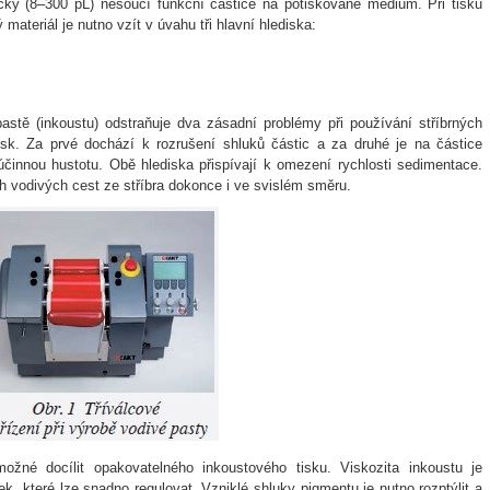
pičky (8–300 pL) nesoucí funkční částice na potiskované médium. Při tisku
materiál je nutno vzít v úvahu tři hlavní hlediska:
astě (inkoustu) odstraňuje dva zásadní problémy při používání stříbrných
tisk. Za prvé dochází k rozrušení shluků částic a za druhé je na částice
h účinnou hustotu. Obě hlediska přispívají k omezení rychlosti sedimentace.
h vodivých cest ze stříbra dokonce i ve svislém směru.
ožné docílit opakovatelného inkoustového tisku. Viskozita inkoustu je
 které lze snadno regulovat. Vzniklé shluky pigmentu je nutno rozptýlit a