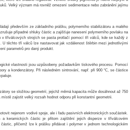
hluků. Velký význam má rovněž omezení sedimentace nebo zabránění jejímu
ládají především ze základního prášku, polymerního stabilizátoru a malého
ozrušuje případné shluky částic a zajišťuje nanesení polymerního povlaku na
 v tříválcových strojích se pasta protlačí pomocí tří válců, kde se každý z
 U těchto tří válců lze nastavovat jak vzdálenost štěrbin mezi jednotlivými
avení parametrů pro daný produkt.
eologické vlastnosti jsou uzpůsobeny požadavkům tiskového procesu. Pomocí
pory a kondenzátory. Při následném sintrování, např. při 900 °C, se částice
ypaluje.
átory se složitou geometrií, jejichž měrná kapacita může dosáhnout až 750
ístě zajistit velký rozsah hodnot odporu při konstantní geometrii.
otovit nejenom vodivé spoje, ale i řadu pasivních elektronických součástek.
a keramických částic je přitom zajištění jejich disperze v tříválcovém
 částic, přičemž lze k prášku přidávat i polymer v jednom technologickém