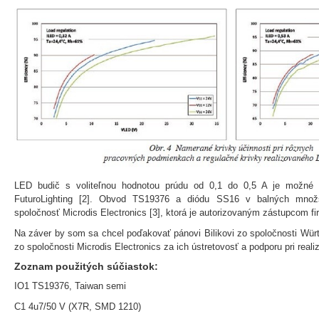
LED budič s voliteľnou hodnotou prúdu od 0,1 do 0,5 A je možné 
FuturoLighting [2]. Obvod TS19376 a diódu SS16 v balných množ
spoločnosť Microdis Electronics [3], ktorá je autorizovaným zástupcom f
Na záver by som sa chcel poďakovať pánovi Bilikovi zo spoločnosti Würt
zo spoločnosti Microdis Electronics za ich ústretovosť a podporu pri realiz
Zoznam použitých súčiastok:
IO1 TS19376, Taiwan semi
C1 4u7/50 V (X7R, SMD 1210)