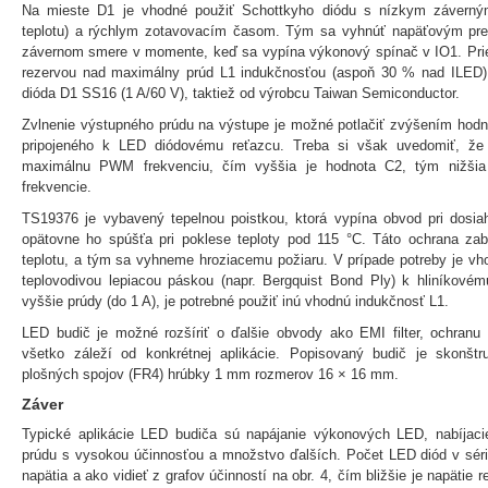
Na mieste D1 je vhodné použiť Schottkyho diódu s nízkym záverný
teplotu) a rýchlym zotavovacím časom. Tým sa vyhnúť napäťovým pre
závernom smere v momente, keď sa vypína výkonový spínač v IO1. Priep
rezervou nad maximálny prúd L1 indukčnosťou (aspoň 30 % nad ILED). 
dióda D1 SS16 (1 A/60 V), taktiež od výrobcu Taiwan Semiconductor.
Zvlnenie výstupného prúdu na výstupe je možné potlačiť zvýšením hodn
pripojeného k LED diódovému reťazcu. Treba si však uvedomiť, že 
maximálnu PWM frekvenciu, čím vyššia je hodnota C2, tým nižši
frekvencie.
TS19376 je vybavený tepelnou poistkou, ktorá vypína obvod pri dosiah
opätovne ho spúšťa pri poklese teploty pod 115 °C. Táto ochrana z
teplotu, a tým sa vyhneme hroziacemu požiaru. V prípade potreby je vho
teplovodivou lepiacou páskou (napr. Bergquist Bond Ply) k hliníkové
vyššie prúdy (do 1 A), je potrebné použiť inú vhodnú indukčnosť L1.
LED budič je možné rozšíriť o ďalšie obvody ako EMI filter, ochranu p
všetko záleží od konkrétnej aplikácie. Popisovaný budič je skonšt
plošných spojov (FR4) hrúbky 1 mm rozmerov 16 × 16 mm.
Záver
Typické aplikácie LED budiča sú napájanie výkonových LED, nabíjaci
prúdu s vysokou účinnosťou a množstvo ďalších. Počet LED diód v séri
napätia a ako vidieť z grafov účinností na obr. 4, čím bližšie je napäti