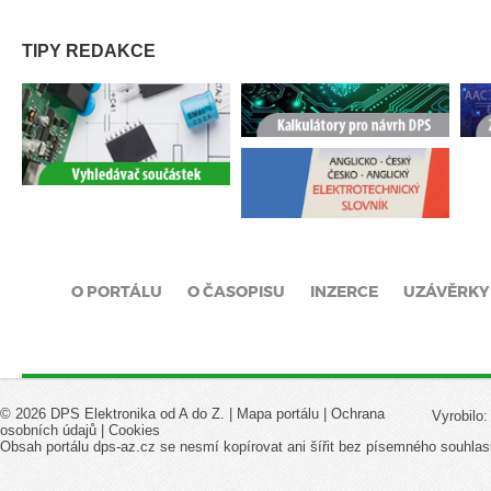
TIPY REDAKCE
O PORTÁLU
O ČASOPISU
INZERCE
UZÁVĚRKY
© 2026 DPS Elektronika od A do Z. |
Mapa portálu
|
Ochrana
Vyrobilo
osobních údajů
|
Cookies
Obsah portálu dps-az.cz se nesmí kopírovat ani šířit bez písemného souhlas