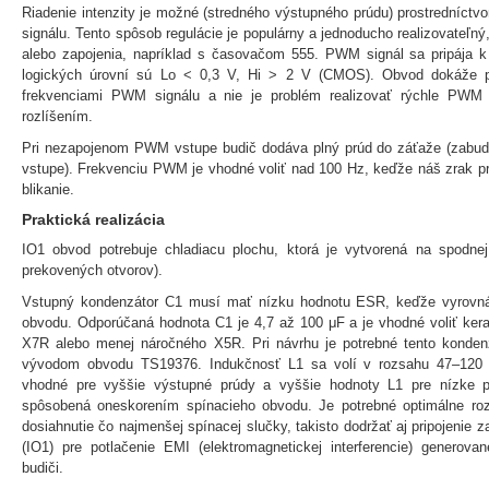
Riadenie intenzity je možné (stredného výstupného prúdu) prostredníc
signálu. Tento spôsob regulácie je populárny a jednoducho realizovateľný
alebo zapojenia, napríklad s časovačom 555. PWM signál sa pripája
logických úrovní sú Lo < 0,3 V, Hi > 2 V (CMOS). Obvod dokáže p
frekvenciami PWM signálu a nie je problém realizovať rýchle PWM
rozlíšením.
Pri nezapojenom PWM vstupe budič dodáva plný prúd do záťaže (zabud
vstupe). Frekvenciu PWM je vhodné voliť nad 100 Hz, keďže náš zrak pri
blikanie.
Praktická realizácia
IO1 obvod potrebuje chladiacu plochu, ktorá je vytvorená na spodne
prekovených otvorov).
Vstupný kondenzátor C1 musí mať nízku hodnotu ESR, keďže vyrovnáv
obvodu. Odporúčaná hodnota C1 je 4,7 až 100 μF a je vhodné voliť ker
X7R alebo menej náročného X5R. Pri návrhu je potrebné tento kondenzá
vývodom obvodu TS19376. Indukčnosť L1 sa volí v rozsahu 47–120 
vhodné pre vyššie výstupné prúdy a vyššie hodnoty L1 pre nízke p
spôsobená oneskorením spínacieho obvodu. Je potrebné optimálne ro
dosiahnutie čo najmenšej spínacej slučky, takisto dodržať aj pripojenie 
(IO1) pre potlačenie EMI (elektromagnetickej interferencie) generov
budiči.