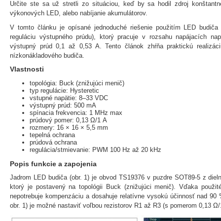
Určite ste sa už stretli zo situáciou, keď by sa hodil zdroj konštant
výkonových LED, alebo nabíjanie akumulátorov.
V tomto článku je opísané jednoduché riešenie použitím LED budi
reguláciu výstupného prúdu), ktorý pracuje v rozsahu napájacích n
výstupný prúd 0,1 až 0,53 A. Tento článok zhŕňa praktickú realizá
nízkonákladového budiča.
Vlastnosti
topológia: Buck (znižujúci menič)
typ regulácie: Hysteretic
vstupné napätie: 8–33 VDC
výstupný prúd: 500 mA
spínacia frekvencia: 1 MHz max
prúdový pomer: 0,13 Ω/1 A
rozmery: 16 × 16 × 5,5 mm
tepelná ochrana
prúdová ochrana
regulácia/stmievanie: PWM 100 Hz až 20 kHz
Popis funkcie a zapojenia
Jadrom LED budiča (obr. 1) je obvod TS19376 v puzdre SOT89-5 z dieln
ktorý je postavený na topológii Buck (znižujúci menič). Vďaka použité
nepotrebuje kompenzáciu a dosahuje relatívne vysokú účinnosť nad 90
obr. 1) je možné nastaviť voľbou rezistorov R1 až R3 (s pomerom 0,13 Ω/