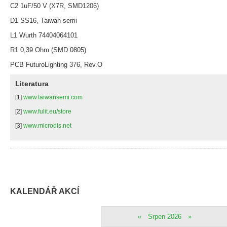
C2 1uF/50 V (X7R, SMD1206)
D1 SS16, Taiwan semi
L1 Wurth 74404064101
R1 0,39 Ohm (SMD 0805)
PCB FuturoLighting 376, Rev.O
Literatura
[1]
www.taiwansemi.com
[2]
www.fulit.eu/store
[3]
www.microdis.net
KALENDÁŘ AKCÍ
«
Srpen 2026
»