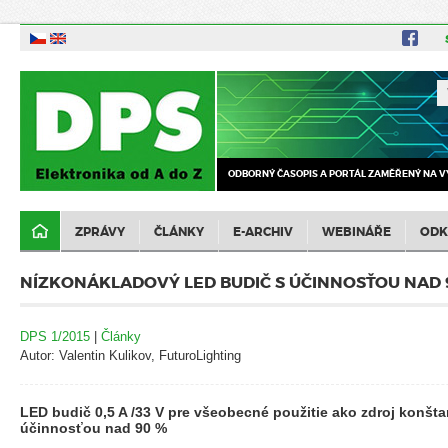
ODBORNÝ ČASOPIS A PORTÁL ZAMĚŘENÝ NA V
ZPRÁVY
ČLÁNKY
E-ARCHIV
WEBINÁŘE
ODK
NÍZKONÁKLADOVÝ LED BUDIČ S ÚČINNOSŤOU NAD 
DPS 1/2015
|
Články
Autor: Valentin Kulikov, FuturoLighting
LED budič 0,5 A /33 V pre všeobecné použitie ako zdroj konšt
účinnosťou nad 90 %