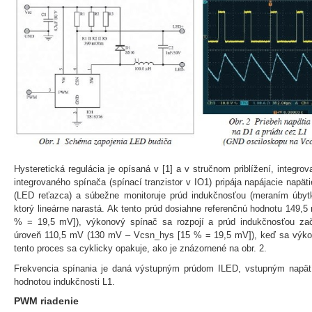
Hysteretická regulácia je opísaná v [1] a v stručnom priblížení, integr
integrovaného spínača (spínací tranzistor v IO1) pripája napájacie napä
(LED reťazca) a súbežne monitoruje prúd indukčnosťou (meraním úbytk
ktorý lineárne narastá. Ak tento prúd dosiahne referenčnú hodnotu 149
% = 19,5 mV]), výkonový spínač sa rozpojí a prúd indukčnosťou za
úroveň 110,5 mV (130 mV – Vcsn_hys [15 % = 19,5 mV]), keď sa výko
tento proces sa cyklicky opakuje, ako je znázornené na obr. 2.
Frekvencia spínania je daná výstupným prúdom ILED, vstupným napä
hodnotou indukčnosti L1.
PWM riadenie