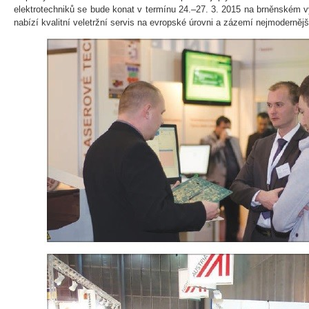
elektrotechniků se bude konat v termínu 24.–27. 3. 2015 na brněnském v
nabízí kvalitní veletržní servis na evropské úrovni a zázemí nejmodernějš