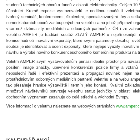
studentů technických oborů a fandů z oblasti elektrotechniky. Celých 10 
účastníci. Kromě expozic vystavovatelů je nedílnou součástí veletr
tvořený semináři, konferencemi, školeními, specializovanými fóry a set
nomenklaturních oborů zastoupených na veletrhu a na jehož přípravě organ
více než dvěma sty mediálních a odborných partnerů z ČR i ze zahrani
veletrhu AMPER je tradiční soutěž ZLATÝ AMPER o nejpřínosnější e
komise hodnotí inovativní exponáty, které svými parametry dosahují svě
soutěži je identifikovat a ocenit exponáty, které nejlépe využily inovativ
návrhu a výrobě nového konkurenceschopného komerčního produktu na t
Veletrh AMPER svým vystavovatelům přináší ideální prostor pro naváz
posílení image značky, upevnění konkurenční pozice firmy a vztahů
neposlední řadě i efektivní prezentaci a propagaci novinek nejen n
prostřednictvím odborných mediálních partnerů veletrhu a na webu ampe
tak přesahuje hranice výstaviště i termín jeho konání. Kvalitní základ
množství návštěvníků potvrzuje veletrhu statut jedničky v oblasti el
obchodním významem zasahuje do celé střední a východní Evropy.
Více informací o veletrhu naleznete na webových stránkách
www.amper.c