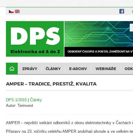
ODBORNÝ ČASOPIS A PORTÁL ZAMĚŘENÝ NA V
ZPRÁVY
ČLÁNKY
E-ARCHIV
WEBINÁŘE
ODK
AMPER – TRADICE, PRESTIŽ, KVALITA
DPS 1/2015
|
Články
Autor: Terinvest
AMPER – největší setkání odborníků z oboru elektrotechniky v Čechách 
Přípravy na 23. ročníku veletrhu AMPER probíhají plynule a ve velkém 