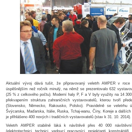
Aktuální vývoj dává tušit, že připravovaný veletrh AMPER v roce
úspěšnějším než ročník minulý, na němž se prezentovalo 632 vystavova
(25 % z celkového počtu). Moderní haly P, F a V byly využity na 14 300
překvapením struktura zahraničních vystavovatelů, kterou tvoří pře
(Slovensko, Německo, Rakousko, Polsko). Pravidelně se veletrhu ú
Švýcarska, Maďarska, Itálie, Ruska, Tchaj-wanu, Číny, Koreje a další
je přihlášeno 400 nových i tradičních vystavovatelů (stav k 31. 10. 2014).
Veletrh AMPER stabilně láká k návštěvě přes 40 000 návštěvník
(elektrotechnici, technici, vedoucí pracovníci, projektanti, konstruktéř