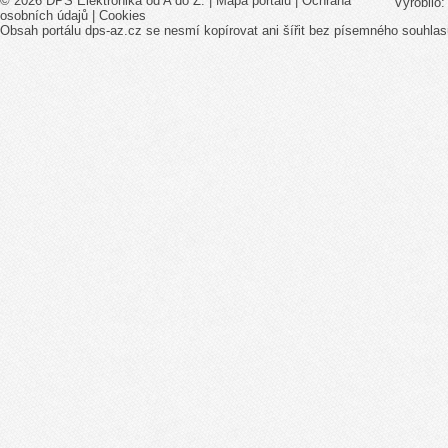
© 2026 DPS Elektronika od A do Z. |
Mapa portálu
|
Ochrana
Vyrobilo
osobních údajů
|
Cookies
Obsah portálu dps-az.cz se nesmí kopírovat ani šířit bez písemného souhlas