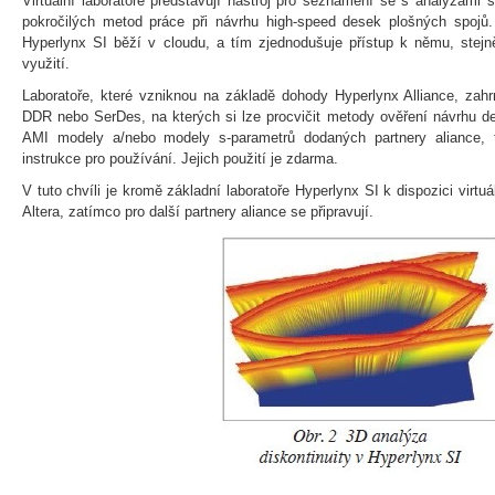
Virtuální laboratoře představují nástroj pro seznámení se s analýzami si
pokročilých metod práce při návrhu high-speed desek plošných spojů.
Hyperlynx SI běží v cloudu, a tím zjednodušuje přístup k němu, stejn
využití.
Laboratoře, které vzniknou na základě dohody Hyperlynx Alliance, zahr
DDR nebo SerDes, na kterých si lze procvičit metody ověření návrhu d
AMI modely a/nebo modely s-parametrů dodaných partnery aliance, t
instrukce pro používání. Jejich použití je zdarma.
V tuto chvíli je kromě základní laboratoře Hyperlynx SI k dispozici virtu
Altera, zatímco pro další partnery aliance se připravují.