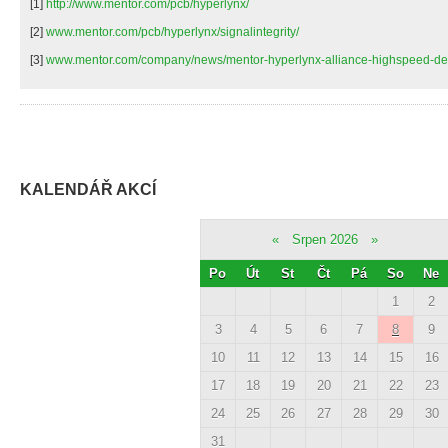
[1]
http://www.mentor.com/pcb/hyperlynx/
[2]
www.mentor.com/pcb/hyperlynx/signalintegrity/
[3]
www.mentor.com/company/news/mentor-hyperlynx-alliance-highspeed-de
KALENDÁŘ AKCÍ
«
Srpen 2026
»
Po
Út
St
Čt
Pá
So
Ne
1
2
3
4
5
6
7
8
9
10
11
12
13
14
15
16
17
18
19
20
21
22
23
24
25
26
27
28
29
30
31