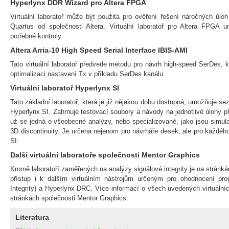
Hyperlynx DDR Wizard pro Altera FPGA
Virtuální laboratoř může být použita pro ověření řešení náročných úloh
Quartus od společnosti Altera. Virtuální laboratoř pro Altera FPGA 
potřebné kontroly.
Altera Arria-10 High Speed Serial Interface IBIS-AMI
Tato virtuální laboratoř předvede metodu pro návrh high-speed SerDes, k
optimalizaci nastavení Tx v příkladu SerDes kanálu.
Virtuální laboratoř Hyperlynx SI
Tato základní laboratoř, která je již nějakou dobu dostupná, umožňuje 
Hyperlynx SI. Zahrnuje testovací soubory a návody na jednotlivé úlohy při
už se jedná o všeobecné analýzy, nebo specializované, jako jsou simu
3D discontinuity. Je určena nejenom pro návrháře desek, ale pro každéh
SI.
Další virtuální laboratoře společnosti Mentor Graphics
Kromě laboratoří zaměřených na analýzy signálové integrity je na stránk
přístup i k dalším virtuálním nástrojům určeným pro ohodnocení pr
Integrity) a Hyperlynx DRC. Více informací o všech uvedených virtuálních
stránkách společnosti Mentor Graphics.
Literatura