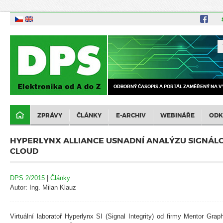
ODBORNÝ ČASOPIS A PORTÁL ZAMĚŘENÝ NA V
ZPRÁVY
ČLÁNKY
E-ARCHIV
WEBINÁŘE
ODK
HYPERLYNX ALLIANCE USNADNÍ ANALÝZU SIGNÁLO
CLOUD
DPS 2/2015
|
Články
Autor: Ing. Milan Klauz
Virtuální laboratoř Hyperlynx SI (Signal Integrity) od firmy Mentor Gra