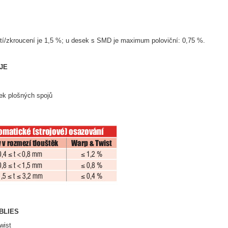
/zkroucení je 1,5 %; u desek s SMD je maximum poloviční: 0,75 %.
JE
k plošných spojů
BLIES
wist