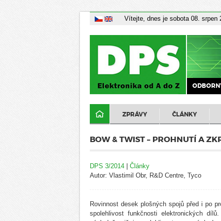
Vítejte, dnes je sobota 08. srpen
ODBORNÝ
ZPRÁVY
ČLÁNKY
BOW & TWIST – PROHNUTÍ A Z
DPS 3/2014
|
Články
Autor: Vlastimil Obr, R&D Centre, Tyco
Rovinnost desek plošných spojů před i po p
spolehlivost funkčnosti elektronických dí