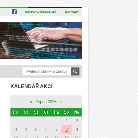
Seznam inzerentů
Kontakt
KALENDÁŘ AKCÍ
«
Srpen 2026
»
Po
Út
St
Čt
Pá
So
Ne
1
2
3
4
5
6
7
8
9