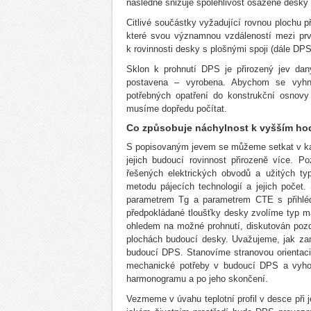
následně snižuje spolehlivost osazené desky 
Citlivé součástky vyžadující rovnou plochu 
které svou významnou vzdáleností mezi prvn
k rovinnosti desky s plošnými spoji (dále DPS
Sklon k prohnutí DPS je přirozený jev daný
postavena – vyrobena. Abychom se vyhnu
potřebných opatření do konstrukční osno
musíme dopředu počítat.
Co způsobuje náchylnost k vyšším ho
S popisovaným jevem se můžeme setkat v kaž
jejich budoucí rovinnost přirozeně více. P
řešených elektrických obvodů a užitých t
metodu pájecích technologií a jejich počet.
parametrem Tg a parametrem CTE s přihléd
předpokládané tloušťky desky zvolíme typ ma
ohledem na možné prohnutí, diskutován poz
plochách budoucí desky. Uvažujeme, jak za
budoucí DPS. Stanovíme stranovou orientaci 
mechanické potřeby v budoucí DPS a vyhodn
harmonogramu a po jeho skončení.
Vezmeme v úvahu teplotní profil v desce při 