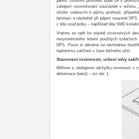
jakém životním prostředí bude DPS provozov
zahájení rozmísťování součástek v režimu 
vlivům vedoucím k jejímu prohnutí, případně 
laminaci a následně při pájení osazené DPS
z těla součástky – například těla SMD konekt
Vraťme se zpět ke stavbě vícevrstvých dese
nesymetrického řešení použitých izolačních m
DPS. Pozor si dáváme na nevhodnou tloušťk
teplotnímu zatížení v čase běžného užití.
Stanovení rovinnosti, určení míry zakři
Měříme a sledujeme odchylku rovinnosti s cy
deformace (twist) – viz obr. 1.