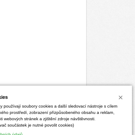
×
ies
 používají soubory cookies a další sledovací nástroje s cílem
ského prostředí, zobrazení přizpůsobeného obsahu a reklam,
i webových stránek a zjištění zdroje návštěvnosti.
vač součástek je nutné povolit cookies)
ĚRKY
POKYNY PRO AUTORY
PŘEDPLATNÉ
obních údajů