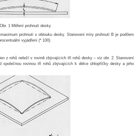
Obr. 1 Měření prohnutí desky
e maximum prohnutí v oblouku desky. Stanovení míry prohnutí B je podílem
rocentuální vyjádření (* 100).
den z rohů neleží v rovině zbývajících tří rohů desky – viz obr. 2. Stanovení
 společnou rovinou tří rohů zbývajících k délce úhlopříčky desky a jeho