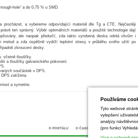
hrough-hole“ a do 0,75 % u SMD.
a procházet, a vybereme odpovídající materiál dle Tg a CTE. Nejčastěji
rávě ten správný. Výběr optimálních materiálů a použité technologie dají
lepšovány, ale naopak předurčí, zda takto vyrobená deska odolá vlivům i
ch metod a zda úspěšně vydrží teplotní stresy v průběhu svého užití po
řípadně zkroucení desky.
, včetně tloušťky.
ií a tloušťky galvanického pokovení.
PS.
ovaných součástek v DPS.
e DPS zatížena.
nost a symetrie.
Používáme cook
Tyto webové stránky
vylepšení uživatel
analýzy návštěvnost
(pro funkci Vyhledá
O PORTÁLU
O ČASOPISU
INZERCE
UZÁV
Více o ochraně os