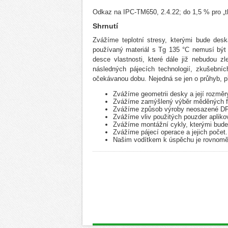
Odkaz na IPC-TM650, 2.4.22; do 1,5 % pro „t
Shrnutí
Zvážíme teplotní stresy, kterými bude desk
používaný materiál s Tg 135 °C nemusí být p
desce vlastnosti, které dále již nebudou z
následných pájecích technologií, zkušební
očekávanou dobu. Nejedná se jen o průhyb, p
Zvážíme geometrii desky a její rozměry
Zvážíme zamýšlený výběr měděných fól
Zvážíme způsob výroby neosazené D
Zvážíme vliv použitých pouzder aplik
Zvážíme montážní cykly, kterými bud
Zvážíme pájecí operace a jejich počet.
Našim vodítkem k úspěchu je rovnoměr