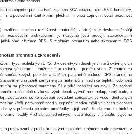
elektronického zařízení.
před i po pájecím procesu tvoří zejména BGA pouzdra, ale i SMD konektory,
ími a posledními kontaktními ploškami mohou zapříčinit větší pozornost
).
 rozdílnou tepelnou roztažností materiálů, z kterých je deska nejčastěji
li nežádoucím překvapením, je nezbytné jevu předejít zapracováním
vy ještě před návrhem DPS. S možným prohnutím nebo zkroucením DPS
dnotám prohnutí a zkroucení?
dém typu neohebných DPS. U vícevrstvých desek je činitelů ovlivňujících
ozornost věnujeme – můžeme-li to ovlivnit – poměru stran. Z charakteru
ypů součástkových pouzder a dalších parametrů budoucí DPS stanovíme
 Stanovíme vlastnosti zamýšlených materiálů z hlediska teplotní odolnosti
nutím na přenosové parametry SI a také napájecí soustavu. Ze zadané
teriálu a následně u vícevrstvých desek vytvoříme stackup, který bude, s
ději. Dostáváme se ke způsobu pokládání součástek po všech dostupných
mezíme větší nerovnoměrnosti v zaplnění motivů mědi ve všech plochách
desky v průchodu pájecími prostředky a její směr. Sledujeme elektrické a
otíme rozdíly v chladnutí jednotlivých částí desky v průběhu pájecího
jejím provozování v produktu. Jakými teplotními změnami bude procházet, v