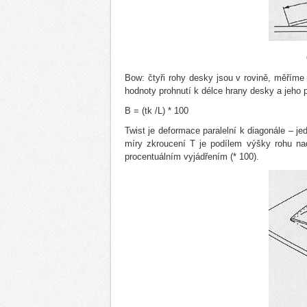
Bow: čtyři rohy desky jsou v rovině, měřím
hodnoty prohnutí k délce hrany desky a jeho p
B = (tk /L) * 100
Twist je deformace paralelní k diagonále – je
míry zkroucení T je podílem výšky rohu nad
procentuálním vyjádřením (* 100).