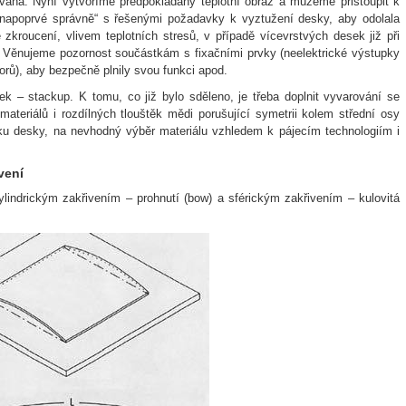
ána. Nyní vytvoříme předpokládaný teplotní obraz a můžeme přistoupit k
„napoprvé správně“ s řešenými požadavky k vyztužení desky, aby odolala
zkroucení, vlivem teplotních stresů, v případě vícevrstvých desek již při
. Věnujeme pozornost součástkám s fixačními prvky (neelektrické výstupky
orů), aby bezpečně plnily svou funkci apod.
k – stackup. K tomu, co již bylo sděleno, je třeba doplnit vyvarování se
ateriálů i rozdílných tlouštěk mědi porušující symetrii kolem střední osy
u desky, na nevhodný výběr materiálu vzhledem k pájecím technologiím i
vení
lindrickým zakřivením – prohnutí (bow) a sférickým zakřivením – kulovitá