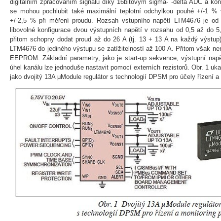
digitálním zpracováním signálů díky 16bitovým sigma- -delta ADC a k
se mohou pochlubit také maximální teplotní odchylkou pouhé +/-1 % v
+/-2,5 % při měření proudu. Rozsah vstupního napětí LTM4676 je od
libovolné konfigurace dvou výstupních napětí v rozsahu od 0,5 až do 5
přitom schopny dodat proud až do 26 A (tj. 13 + 13 A na každý výstup).
LTM4676 do jediného výstupu se zatížitelností až 100 A. Přitom však nen
EEPROM. Základní parametry, jako je start-up sekvence, výstupní napě
úhel kanálu lze jednoduše nastavit pomocí externích rezistorů. Obr. 1 uk
jako dvojitý 13A μModule regulátor s technologií DPSM pro účely řízení a