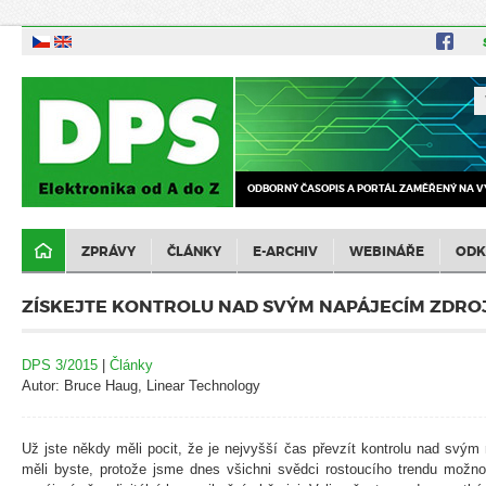
ODBORNÝ ČASOPIS A PORTÁL ZAMĚŘENÝ NA V
ZPRÁVY
ČLÁNKY
E-ARCHIV
WEBINÁŘE
ODK
ZÍSKEJTE KONTROLU NAD SVÝM NAPÁJECÍM ZDRO
DPS 3/2015
|
Články
Autor: Bruce Haug, Linear Technology
Už jste někdy měli pocit, že je nejvyšší čas převzít kontrolu nad svý
měli byste, protože jsme dnes všichni svědci rostoucího trendu možno