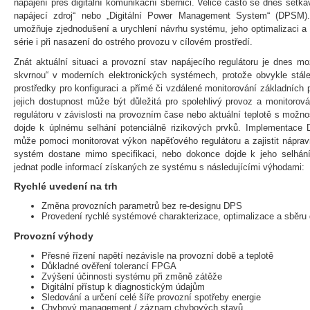
napájení přes digitální komunikační sběrnici. Velice často se dnes setká
napájecí zdroj“ nebo „Digitální Power Management System“ (DPSM).
umožňuje zjednodušení a urychlení návrhu systému, jeho optimalizaci a
série i při nasazení do ostrého provozu v cílovém prostředí.
Znát aktuální situaci a provozní stav napájecího regulátoru je dnes mo
skvrnou“ v moderních elektronických systémech, protože obvykle stále
prostředky pro konfiguraci a přímé či vzdálené monitorování základních
jejich dostupnost může být důležitá pro spolehlivý provoz a monitorová
regulátoru v závislosti na provozním čase nebo aktuální teplotě s možno
dojde k úplnému selhání potenciálně rizikových prvků. Implementac
může pomoci monitorovat výkon napěťového regulátoru a zajistit nápravn
systém dostane mimo specifikaci, nebo dokonce dojde k jeho selhá
jednat podle informací získaných ze systému s následujícími výhodami:
Rychlé uvedení na trh
Změna provozních parametrů bez re-designu DPS
Provedení rychlé systémové charakterizace, optimalizace a sběru 
Provozní výhody
Přesné řízení napětí nezávisle na provozní době a teplotě
Důkladné ověření tolerancí FPGA
Zvýšení účinnosti systému při změně zátěže
Digitální přístup k diagnostickým údajům
Sledování a určení celé šíře provozní spotřeby energie
Chybový management / záznam chybových stavů