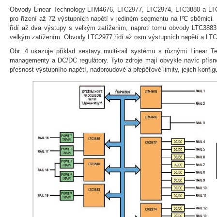
Obvody Linear Technology LTM4676, LTC2977, LTC2974, LTC3880 a LTC
pro řízení až 72 výstupních napětí v jediném segmentu na I²C sběrnici
řídí až dva výstupy s velkým zatížením, naproti tomu obvody LTC3883
velkým zatížením. Obvody LTC2977 řídí až osm výstupních napětí a LTC2
Obr. 4 ukazuje příklad sestavy multi-rail systému s různými Linear T
managementy a DC/DC regulátory. Tyto zdroje mají obvykle navíc přís
přesnost výstupního napětí, nadproudové a přepěťové limity, jejich konfigu