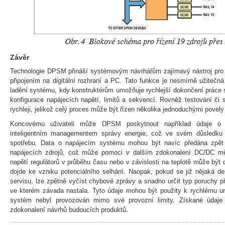
Závěr
Technologie DPSM přináší systémovým návrhářům zajímavý nástroj pro 
připojením na digitální rozhraní a PC. Tato funkce je nesmírně užitečná
ladění systému, kdy konstruktérům umožňuje rychlejší dokončení práce 
konfigurace napájecích napětí, limitů a sekvencí. Rovněž testování č
rychleji, jelikož celý proces může být řízen několika jednoduchými povel
Koncovému uživateli může DPSM poskytnout například údaje o s
inteligentním managementem správy energie, což ve svém důsledku
spotřebu. Data o napájecím systému mohou být navíc předána zpět
napájecích zdrojů, což může pomoci v dalším zdokonalení DC/DC měn
napětí regulátorů v průběhu času nebo v závislosti na teplotě může být
dojde ke vzniku potenciálního selhání. Naopak, pokud se již nějaká de
servisu, lze zpětně vyčíst chybové zprávy a snadno určit typ poruchy p
ve kterém závada nastala. Tyto údaje mohou být použity k rychlému ur
systém nebyl provozován mimo své provozní limity. Získané údaje
zdokonalení návrhů budoucích produktů.