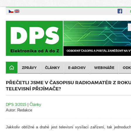
ODBORNÝ ČASOPIS A PORTÁL ZAMĚŘENÝ NA V
ZPRÁVY
ČLÁNKY
E-ARCHIV
WEBINÁŘE
ODK
PŘEČETLI JSME V ČASOPISU RADIOAMATÉR Z ROKU
TELEVISNÍ PŘIJÍMAČE?
DPS 3/2015
|
Články
Autor: Redakce
Jakkoliv obtížné a drahé jest televisní vysílací zařízení, tak jednoduch