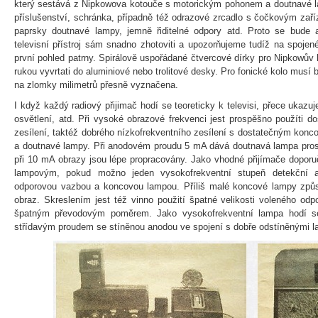
který sestává z Nipkowova kotouče s motorickým pohonem a doutnavé lam
příslušenství, schránka, případně též odrazové zrcadlo s čočkovým zaří
paprsky doutnavé lampy, jemně řiditelné odpory atd. Proto se bude
televisní přístroj sám snadno zhotoviti a upozorňujeme tudíž na spojen
první pohled patrny. Spirálově uspořádané čtvercové dírky pro Nipkowův 
rukou vyvrtati do aluminiové nebo trolitové desky. Pro fonické kolo musí 
na zlomky milimetrů přesně vyznačena.
I když každý radiový přijimač hodí se teoreticky k televisi, přece ukazuj
osvětlení, atd. Při vysoké obrazové frekvenci jest prospěšno použíti d
zesílení, taktéž dobrého nízkofrekventního zesílení s dostatečným ko
a doutnavé lampy. Při anodovém proudu 5 mA dává doutnavá lampa prost
při 10 mA obrazy jsou lépe propracovány. Jako vhodné přijímače dopor
lampovým, pokud možno jeden vysokofrekventní stupeň detekční a
odporovou vazbou a koncovou lampou. Příliš malé koncové lampy způso
obraz. Skreslením jest též vinno použití špatné velikosti voleného odp
špatným převodovým poměrem. Jako vysokofrekventní lampa hodí s
střídavým proudem se stíněnou anodou ve spojení s dobře odstíněnými la