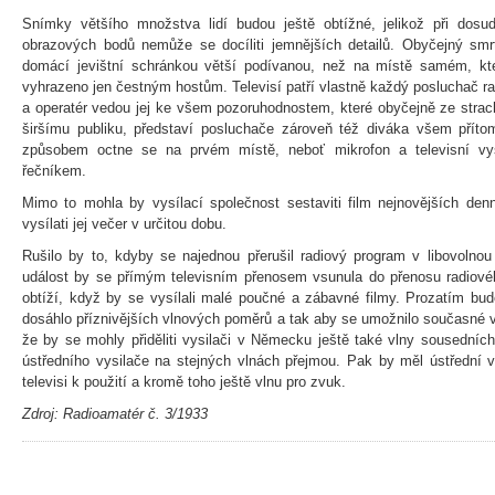
Snímky většího množstva lidí budou ještě obtížné, jelikož při do
obrazových bodů nemůže se docíliti jemnějších detailů. Obyčejný smrt
domácí jevištní schránkou větší podívanou, než na místě samém, kt
vyhrazeno jen čestným hostům. Televisí patří vlastně každý posluchač r
a operatér vedou jej ke všem pozoruhodnostem, které obyčejně ze stra
širšímu publiku, představí posluchače zároveň též diváka všem pří
způsobem octne se na prvém místě, neboť mikrofon a televisní vysi
řečníkem.
Mimo to mohla by vysílací společnost sestaviti film nejnovějších den
vysílati jej večer v určitou dobu.
Rušilo by to, kdyby se najednou přerušil radiový program v libovolnou 
událost by se přímým televisním přenosem vsunula do přenosu radiovéh
obtíží, když by se vysílali malé poučné a zábavné filmy. Prozatím bu
dosáhlo příznivějších vlnových poměrů a tak aby se umožnilo současné v
že by se mohly přiděliti vysilači v Německu ještě také vlny sousedních
ústředního vysilače na stejných vlnách přejmou. Pak by měl ústřední vy
televisi k použití a kromě toho ještě vlnu pro zvuk.
Zdroj: Radioamatér č. 3/1933