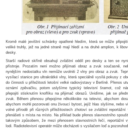
Kromě malé jevištní schránky opatřené hledím, která se může připojiti 
veliké truhly, jež na jedné straně mají hledí a na druhé amplion, k libo
desky.
Starší radiové skříně obsahují zvláštní oddíl pro desky a ten se nyn
přístroje. Prozatím není možno přijímati obraz a zvuk současně, n
nynějším nedostatku vln nemůže uvolniti 2 vlny pro obraz a zvuk. Tepr
vysílací stanice pro ultrakrátké vlny, která speciálně vysílá pokusy z o
do činnosti u příležitosti letošní velké radiovýstavy v Berlíně. Přenos ut
oznámí zpěvačku, potom uslyšíme typický televisní šramot, což
přepojiti stisknutím knoflíku na přijimač obrazů. Uvidíme, jak se před
zvuk. Během přenosu přepojíme několikráte na televisi, abychom dosá
abychom mohli pozorovati onu živoucí bytost, jejíž hlas slyšíme, nebo vi
volné přírodě při různých příležitostech zhotoví se zvláštní reportážn
přenášeti s místa na místo. Na příklad bude přenos slavnostního spoušt
takovým způsobem, že mezi přenosem slavnostních řečí, reportážní v
lodi. Radiotelevisní operatér může obcházeti s vysilačem loď a pozoruhod