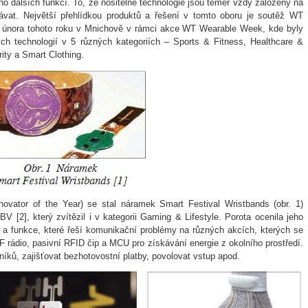
o dalších funkcí. To, že nositelné technologie jsou téměř vždy založeny na
odávat. Největší přehlídkou produktů a řešení v tomto oboru je soutěž WT
m února tohoto roku v Mnichově v rámci akce WT Wearable Week, kde byly
ných technologií v 5 různých kategoriích – Sports & Fitness, Healthcare &
ity a Smart Clothing.
vator of the Year) se stal náramek Smart Festival Wristbands (obr. 1)
 [2], který zvítězil i v kategorii Gaming & Lifestyle. Porota ocenila jeho
í a funkce, které řeší komunikační problémy na různých akcích, kterých se
F rádio, pasivní RFID čip a MCU pro získávání energie z okolního prostředí.
íků, zajišťovat bezhotovostní platby, povolovat vstup apod.