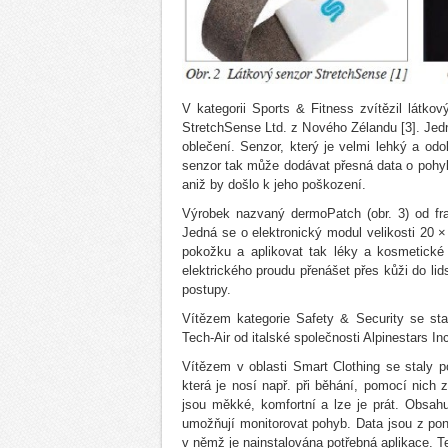
V kategorii Sports & Fitness zvítězil látko
StretchSense Ltd. z Nového Zélandu [3]. Jedná
oblečení. Senzor, který je velmi lehký a od
senzor tak může dodávat přesná data o pohybu 
aniž by došlo k jeho poškození.
Výrobek nazvaný dermoPatch (obr. 3) od fran
Jedná se o elektronický modul velikosti 20 
pokožku a aplikovat tak léky a kosmetick
elektrického proudu přenášet přes kůži do li
postupy.
Vítězem kategorie Safety & Security se sta
Tech-Air od italské společnosti Alpinestars Inc
Vítězem v oblasti Smart Clothing se staly 
která je nosí např. při běhání, pomocí nich
jsou měkké, komfortní a lze je prát. Obsah
umožňují monitorovat pohyb. Data jsou z po
v němž je nainstalována potřebná aplikace. 