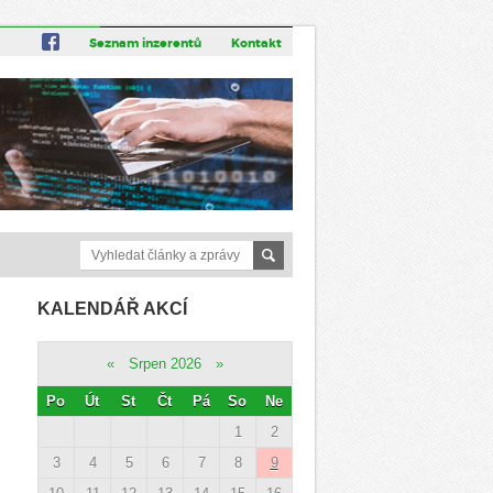
Seznam inzerentů
Kontakt
KALENDÁŘ AKCÍ
«
Srpen 2026
»
Po
Út
St
Čt
Pá
So
Ne
1
2
3
4
5
6
7
8
9