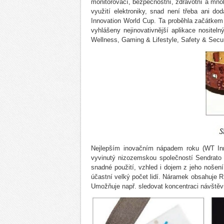
monitorovací, bezpečnostní, zdravotní a mnoh
využití elektroniky, snad není třeba ani d
Innovation World Cup. Ta proběhla začátke
vyhlášeny nejinovativnější aplikace nositel
Wellness, Gaming & Lifestyle, Safety & Secur
Nejlepším inovačním nápadem roku (WT Inno
vyvinutý nizozemskou společností Sendrato BV
snadné použití, vzhled i dojem z jeho nošen
účastní velký počet lidí. Náramek obsahuje R
Umožňuje např. sledovat koncentraci návštěvn