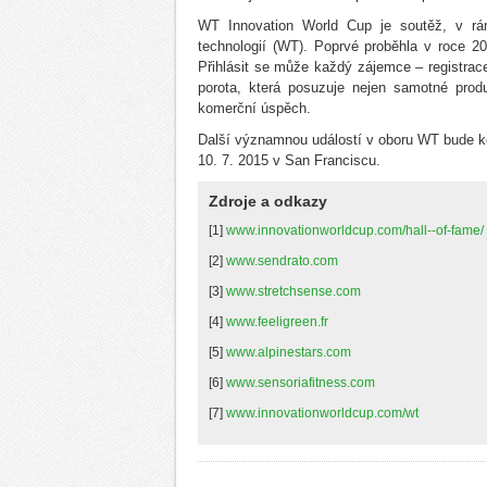
WT Innovation World Cup je soutěž, v rám
technologií (WT). Poprvé proběhla v roce 20
Přihlásit se může každý zájemce – registrac
porota, která posuzuje nejen samotné produ
komerční úspěch.
Další významnou událostí v oboru WT bude k
10. 7. 2015 v San Franciscu.
Zdroje a odkazy
[1]
www.innovationworldcup.com/hall--of-fame/
[2]
www.sendrato.com
[3]
www.stretchsense.com
[4]
www.feeligreen.fr
[5]
www.alpinestars.com
[6]
www.sensoriafitness.com
[7]
www.innovationworldcup.com/wt