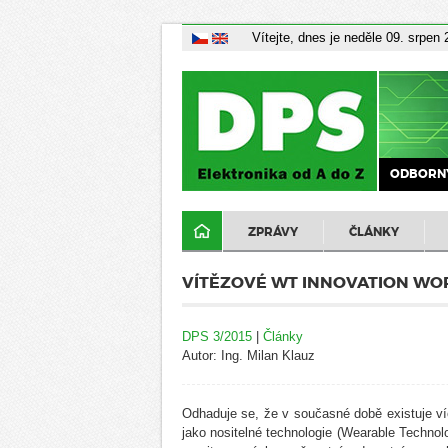
Vítejte, dnes je neděle 09. srpen
ODBORNÝ
ZPRÁVY
ČLÁNKY
VÍTĚZOVÉ WT INNOVATION WO
DPS 3/2015
|
Články
Autor: Ing. Milan Klauz
Odhaduje se, že v současné době existuje ví
jako nositelné technologie (Wearable Technol