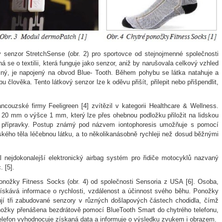
vý senzor StretchSense (obr. 2) pro sportovce od stejnojmenné společnosti
 se o textilii, která funguje jako senzor, aniž by narušovala celkový vzhled
olný, je napojený na obvod Blue- Tooth. Během pohybu se látka natahuje a
člověka. Tento látkový senzor lze k oděvu přišít, přilepit nebo přišpendlit,
couzské firmy Feeligreen [4] zvítězil v kategorii Healthcare & Wellness.
× 20 mm o výšce 1 mm, který lze přes ohebnou podložku přiložit na lidskou
é přípravky. Postup známý pod názvem iontophoresis umožňuje s pomocí
dského těla léčebnou látku, a to několikanásobně rychleji než dosud běžnými
l nejdokonalejší elektronický airbag systém pro řidiče motocyklů nazvaný
. [5].
ponožky Fitness Socks (obr. 4) od společnosti Sensoria z USA [6]. Osoba,
 získává informace o rychlosti, vzdálenost a účinnost svého běhu. Ponožky
ují tři zabudované senzory v různých došlapových částech chodidla, čímž
nožky přenášena bezdrátově pomocí BlueTooth Smart do chytrého telefonu,
Telefon vyhodnocuje získaná data a informuje o výsledku zvukem i obrazem.