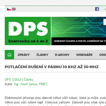
ODBORNÝ ČASOPIS A PORTÁL ZAMĚŘENÝ NA V
ZPRÁVY
ČLÁNKY
E-ARCHIV
WEBINÁŘE
ODK
POTLAČENÍ RUŠENÍ V PÁSMU 10 KHZ AŽ 30 MHZ
DPS 1/2013
|
Články
Autor:
Ing. Josef Jansa, PMEC
Elektronické přístroje jsou obecně citlivé vůči rušení, které je může zce
citlivá jsou vůči rušení např. číslicová zařízení. Zároveň jsou však tyt