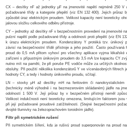
CX – desítky nF až jednotky μF na jmenovité napětí nejméně 250 V a
požadované třídy a kategorie přepětí (viz EN 132 400). Jejich průraz 
způsobit úraz elektrickým proudem. Velikost kapacity není teoreticky oh
jalovou složku celkového odběru přístroje.
CY – jednotky až desítky nF v bezpečnostním provedení na jmenovité n
pulzní napětí podle požadované třídy a odolnosti proti přepětí (viz EN 1
k úrazu elektrickým proudem. Kondenzátory Y protéká tzv. únikový pr
závisí na bezpečnostní třídě přístroje a jeho použití. Často používaná
proud do 0,5 mA přitom vyhoví pro všechny aplikace vyjma lékařské e
zařízení s přípustným únikovým proudem do 3,5 mA lze kapacitu CY zvý
nutno mít na paměti, že při poruše PE vodiče může za určitých okolnost
obsluhy. Při použití několika kondenzátorů Y ve vícenásobných filtrech j
hodnoty CY, a tedy i hodnoty únikového proudu, sčítají.
LN – stovky μH až desítky mH na feritovém či nanokrystalickém v
(technicky méně výhodně i na bezmezerovém skládaném) jádře na jmen
odolností 1 500 V. Její průraz by v bezpečném přístroji neměl způso
Velikost indukčnosti není teoreticky omezena, limitujícím faktorem jso
při její požadované proudové zatížitelnosti. (Stejné bezpečnostní poža
dvojité tlumivky na železoprachovém toroidním jádře).
Filtr při symetrickém rušení
Při symetrickém šíření, kdy je rušivý proud superponován na proud na