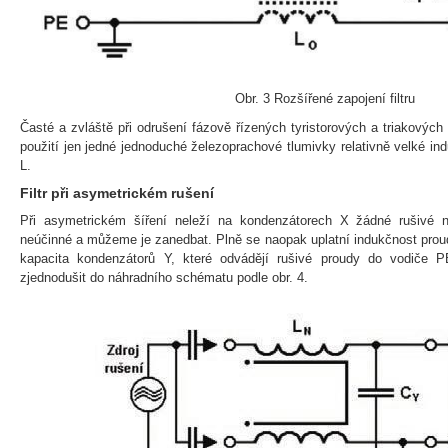
Obr. 3 Rozšířené zapojení filtru
Časté a zvláště při odrušení fázově řízených tyristorových a triakových 
použití jen jedné jednoduché železoprachové tlumivky relativně velké in
L.
Filtr při asymetrickém rušení
Při asymetrickém šíření neleží na kondenzátorech X žádné rušivé n
neúčinné a můžeme je zanedbat. Plně se naopak uplatní indukčnost pro
kapacita kondenzátorů Y, které odvádějí rušivé proudy do vodiče PE
zjednodušit do náhradního schématu podle obr. 4.