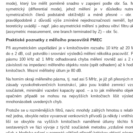
mode), který lze měřit poměrně snadno v zapojení podle obr. 5a. 
symetrický (differential mode), jehož měření je v důsledku nutn
symetrizačních členů podstatně obtížnější a méně přesné – obr
pravděpodobně z důvodů výše zmíněné nejednoznačnosti neměří, byť
teoreticky uvádějí – např. jako asymetrické měření s jednou větví filtru
(assymetric measurement, one branch terminated by Z) – obr. 5c.
Praktické poznatky z měřicího pracoviště PMEC
Při asymetrickém uspořádání je v kmitočtovém rozsahu 10 kHz až 20
do ± 2 dB, což potvrdilo i srovnání výsledků měření několika pracovišť. 
pásmu 100 kHz až 1 MHz odhadovaná chyba měření rovněž asi ± 2 
závislosti na impedanci měřeného objektu roste (opět odhadem) až k hod
kmitočtech. Mezní měřitelný útlum je 80 dB.
Na horním okraji měřeného pásma, tj. nad asi 5 MHz, je již při přesných 
zásady vysokofrekvenčních konstrukcí, jako jsou krátké zemnicí vzd
součástek, minimální vazební kapacity apod. – a to jak měřeného objekt
opačném případě se mohou na nejvyšších kmitočtech lišit výsle
mnohonásobek uvedených chyb.
Protože se u rozměrnějších filtrů, navíc mnohdy zalitých hmotou s relati
než jedna, obvykle nelze vyvarovat venkovních přívodů (a někdy i vnitřní
liší se obvykle na vyšších kmitočtech naměřené útlumy těchto fil
sestavených ve fázi vývoje z týchž součástek metodou „vzdušné mon
však z hlediska rušení v naprosté většině případů kritickou oblastí pás