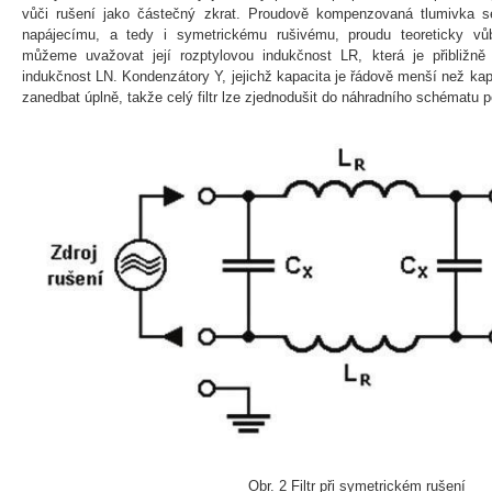
vůči rušení jako částečný zkrat. Proudově kompenzovaná tlumivka s
napájecímu, a tedy i symetrickému rušivému, proudu teoreticky vůb
můžeme uvažovat její rozptylovou indukčnost LR, která je přibližn
indukčnost LN. Kondenzátory Y, jejichž kapacita je řádově menší než k
zanedbat úplně, takže celý filtr lze zjednodušit do náhradního schématu po
Obr. 2 Filtr při symetrickém rušení