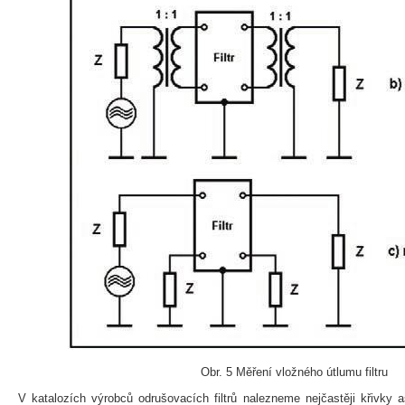
Obr. 5 Měření vložného útlumu filtru
V katalozích výrobců odrušovacích filtrů nalezneme nejčastěji křivky