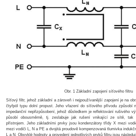
Obr. 1 Základní zapojení síťového filtru
Síťový filtr, jehož základní a zároveň i nejpoužívanější zapojení je na obr
čtyřpól typu dolní propust. Jeho vřazení do síťového přívodu způsobí
impedanční nepřizpůsobení, jehož důsledkem je reflektování rušivého výko
působí obousměrně, tj. zeslabuje jak rušení vnikající ze sítě, ta
přístrojem. Jeho základními prvky jsou kondenzátory třídy X mezi vodi
mezi vodiči L, N a PE a dvojitá proudově kompenzovaná tlumivka indukčn
L a N. Obvyklé hodnoty a provedení jednotlivých prvků filtru jsou následuj