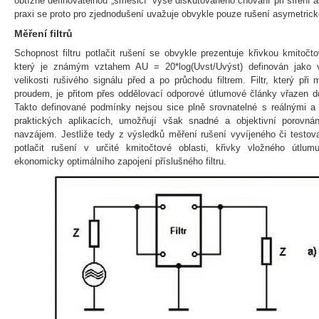
obtížně definovatelnou „směsicí“ výše diskutovaného chování při šíření
praxi se proto pro zjednodušení uvažuje obvykle pouze rušení asymetrick
Měření filtrů
Schopnost filtru potlačit rušení se obvykle prezentuje křivkou kmitočt
který je známým vztahem AU = 20*log(Uvst/Uvýst) definován jako 
velikosti rušivého signálu před a po průchodu filtrem. Filtr, který př
proudem, je přitom přes oddělovací odporové útlumové články vřazen do
Takto definované podmínky nejsou sice plně srovnatelné s reálnými
praktických aplikacích, umožňují však snadné a objektivní porovnání 
navzájem. Jestliže tedy z výsledků měření rušení vyvíjeného či testova
potlačit rušení v určité kmitočtové oblasti, křivky vložného útl
ekonomicky optimálního zapojení příslušného filtru.