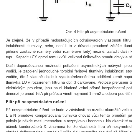
Obr. 4 Filtr při asymetrickém rušení
Je zřejmé, že v případě nedostačujících odrušovacích vlastností filtr
indukčnosti tlumivky, nebo, není-li to z důvodu proudové zátěže tlum
přílišné zástavné rozměry větší rozměrové řady) možné, zařadit další
typu. Kapacitu CY oproti tomu kvůli velikosti únikového proudu obvykle př
Další doporučovanou možností potlačení asymetrických rušivých pro
vodiči, je zapojení jednoduché toroidní feritové tlumivky indukčnosti 
vodiče, čímž vlastně dojde k vysokofrekvenčnímu oddělení země napáj
tlumivka LO v rozšířeném filtru na obr. 3 čárkovaně. Protože přerušení 
elektrickým proudem, jsou na ni kladené velmi přísné bezpečnostní po
dimenzí je proud 16 A při průřezu vinutí nejméně 1 mm2 a odporu pod 62
Filtr při nesymetrickém rušení
Při nesymetrickém šíření se bude v závislosti na rozdílu okamžité veliko
L a N proudově kompenzovaná tlumivka chovat vůči těmto proudům jako 
pohybuje někde mezi jmenovitou a rozptylovou hodnotou. Na okamžité vel
účinek kondenzátorů X. Znamená to, že vlastnosti filtru při nesymetri