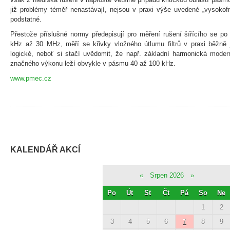
již problémy téměř nenastávají, nejsou v praxi výše uvedené „vysokof
podstatné.
Přestože příslušné normy předepisují pro měření rušení šířícího se p
kHz až 30 MHz, měří se křivky vložného útlumu filtrů v praxi běžně 
logické, neboť si stačí uvědomit, že např. základní harmonická mode
značného výkonu leží obvykle v pásmu 40 až 100 kHz.
www.pmec.cz
KALENDÁŘ AKCÍ
«
Srpen 2026
»
Po
Út
St
Čt
Pá
So
Ne
1
2
3
4
5
6
7
8
9