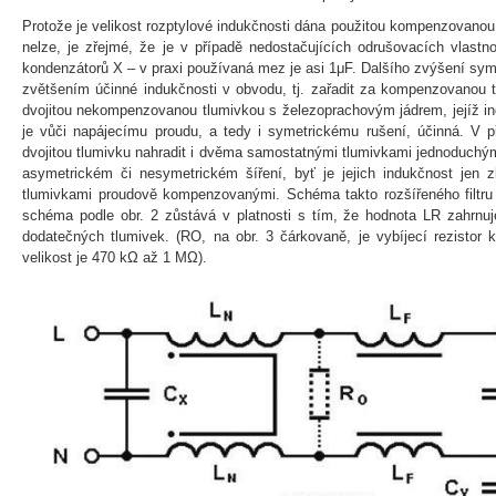
Protože je velikost rozptylové indukčnosti dána použitou kompenzovanou t
nelze, je zřejmé, že je v případě nedostačujících odrušovacích vlastnos
kondenzátorů X – v praxi používaná mez je asi 1μF. Dalšího zvýšení sym
zvětšením účinné indukčnosti v obvodu, tj. zařadit za kompenzovanou
dvojitou nekompenzovanou tlumivkou s železoprachovým jádrem, jejíž i
je vůči napájecímu proudu, a tedy i symetrickému rušení, účinná. V p
dvojitou tlumivku nahradit i dvěma samostatnými tlumivkami jednoduchými,
asymetrickém či nesymetrickém šíření, byť je jejich indukčnost je
tlumivkami proudově kompenzovanými. Schéma takto rozšířeného filtru 
schéma podle obr. 2 zůstává v platnosti s tím, že hodnota LR zahrnuj
dodatečných tlumivek. (RO, na obr. 3 čárkovaně, je vybíjecí rezistor
velikost je 470 kΩ až 1 MΩ).