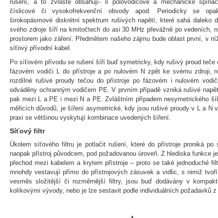
rušení, a to zvláště obsahují- li polovodičové a mechanické spínač
číslicové či vysokofrekvenční obvody apod. Periodicky se opak
širokopásmové diskrétní spektrum rušivých napětí, které sahá daleko do
svého zdroje šíří na kmitočtech do asi 30 MHz převážně po vedeních, 
prostorem jako záření. Předmětem našeho zájmu bude oblast první, v níž
síťový přívodní kabel.
Po síťovém přívodu se rušení šíří buď symetricky, kdy rušivý proud teče
fázovém vodiči L do přístroje a po nulovém N zpět ke svému zdroji, 
rozdílné rušivé proudy tečou do přístroje po fázovém i nulovém vodič
odváděny ochranným vodičem PE. V prvním případě vzniká rušivé napětí
pak mezi L a PE i mezi N a PE. Zvláštním případem nesymetrického šíř
měřicích důvodů, je šíření asymetrické, kdy jsou rušivé proudy v L a N v
praxi se většinou vyskytují kombinace uvedených šíření.
Síťový filtr
Úkolem síťového filtru je potlačit rušení, které do přístroje proniká p
naopak přístroj původcem, pod požadovanou úroveň. Z hlediska funkce je
přechod mezi kabelem a krytem přístroje – proto se také jednoduché fil
mnohdy vestavují přímo do přístrojových zásuvek a vidlic, s nimiž tvoří
vesměs složitější či rozměrnější filtry, jsou buď dodávány v kompak
kolíkovými vývody, nebo je lze sestavit podle individuálních požadavků z