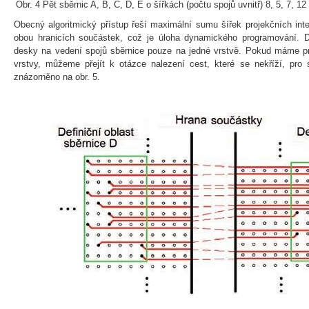
Obr. 4 Pět sběrnic A, B, C, D, E o šířkách (počtu spojů uvnitř) 8, 5, 7, 12 
Obecný algoritmický přístup řeší maximální sumu šířek projekčních int
obou hranicích součástek, což je úloha dynamického programování. 
desky na vedení spojů sběrnice pouze na jedné vrstvě. Pokud máme pro
vrstvy, můžeme přejít k otázce nalezení cest, které se nekříží, pro 
znázorněno na obr. 5.