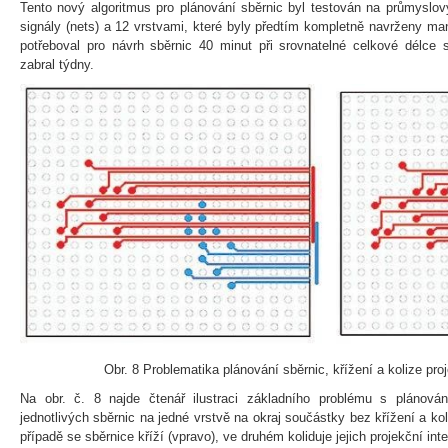
Tento nový algoritmus pro plánování sběrnic byl testován na průmyslo
signály (nets) a 12 vrstvami, které byly předtím kompletně navrženy man
potřeboval pro návrh sběrnic 40 minut při srovnatelné celkové délce 
zabral týdny.
Obr. 8 Problematika plánování sběrnic, křížení a kolize pro
Na obr. č. 8 najde čtenář ilustraci základního problému s plánová
jednotlivých sběrnic na jedné vrstvě na okraj součástky bez křížení a ko
případě se sběrnice kříží (vpravo), ve druhém koliduje jejich projekční inte