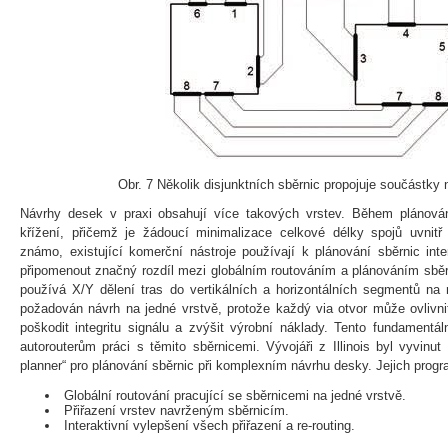
Obr. 7 Několik disjunktních sběrnic propojuje součástky 
Návrhy desek v praxi obsahují více takových vrstev. Během plánování
křížení, přičemž je žádoucí minimalizace celkové délky spojů uvnitř
známo, existující komerční nástroje používají k plánování sběrnic inte
připomenout značný rozdíl mezi globálním routováním a plánováním sběrn
používá X/Y dělení tras do vertikálních a horizontálních segmentů na 
požadován návrh na jedné vrstvě, protože každý via otvor může ovlivni
poškodit integritu signálu a zvýšit výrobní náklady. Tento fundamentál
autorouterům práci s těmito sběrnicemi. Vývojáři z Illinois byl vyvinu
planner“ pro plánování sběrnic při komplexním návrhu desky. Jejich progr
Globální routování pracující se sběrnicemi na jedné vrstvě.
Přiřazení vrstev navrženým sběrnicím.
Interaktivní vylepšení všech přiřazení a re-routing.