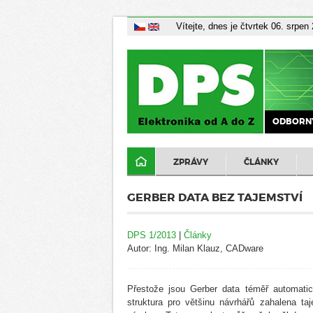
Vítejte, dnes je čtvrtek 06. srpen
ODBORNÝ
ZPRÁVY
ČLÁNKY
GERBER DATA BEZ TAJEMSTVÍ
DPS 1/2013
|
Články
Autor: Ing. Milan Klauz, CADware
Přestože jsou Gerber data téměř automati
struktura pro většinu návrhářů zahalena ta