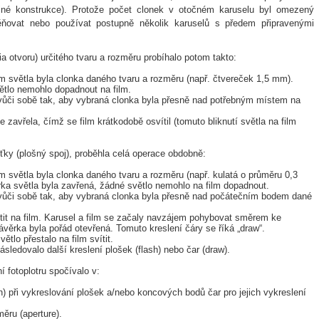
né konstrukce). Protože počet clonek v otočném karuselu byl omezený
ňovat nebo používat postupně několik karuselů s předem připravenými
ia otvoru) určitého tvaru a rozměru probíhalo potom takto:
em světla byla clonka daného tvaru a rozměru (např. čtvereček 1,5 mm).
ětlo nemohlo dopadnout na film.
vůči sobě tak, aby vybraná clonka byla přesně nad potřebným místem na
zavřela, čímž se film krátkodobě osvítil (tomuto bliknutí světla na film
šťky (plošný spoj), proběhla celá operace obdobně:
m světla byla clonka daného tvaru a rozměru (např. kulatá o průměru 0,3
rka světla byla zavřená, žádné světlo nemohlo na film dopadnout.
vůči sobě tak, aby vybraná clonka byla přesně nad počátečním bodem dané
ítit na film. Karusel a film se začaly navzájem pohybovat směrem ke
ěrka byla pořád otevřená. Tomuto kreslení čáry se říká „draw“.
tlo přestalo na film svítit.
ásledovalo další kreslení plošek (flash) nebo čar (draw).
 fotoplotru spočívalo v:
h) při vykreslování plošek a/nebo koncových bodů čar pro jejich vykreslení
ěru (aperture).