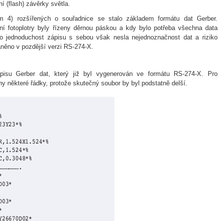
í (flash) závěrky světla.
em 4) rozšířených o souřadnice se stalo základem formátu dat Gerber.
í fotoplotry byly řízeny děrnou páskou a kdy bylo potřeba všechna data
ato jednoduchost zápisu s sebou však nesla nejednoznačnost dat a riziko
něno v pozdější verzi RS-274-X.
pisu Gerber dat, který již byl vygenerován ve formátu RS-274-X. Pro
y některé řádky, protože skutečný soubor by byl podstatně delší.