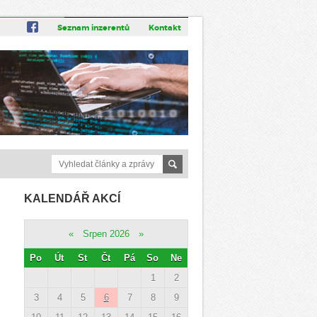
Seznam inzerentů
Kontakt
KALENDÁŘ AKCÍ
«
Srpen 2026
»
Po
Út
St
Čt
Pá
So
Ne
1
2
3
4
5
6
7
8
9