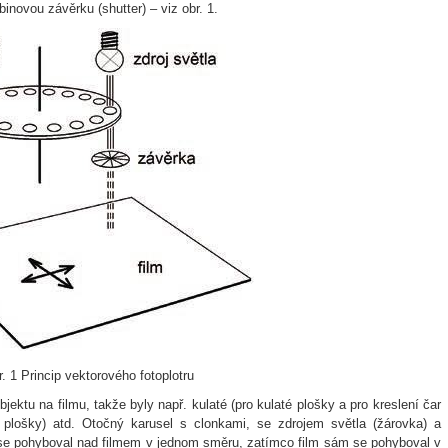
inovou závěrku (shutter) – viz obr. 1.
. 1 Princip vektorového fotoplotru
jektu na filmu, takže byly např. kulaté (pro kulaté plošky a pro kreslení čar
né plošky) atd. Otočný karusel s clonkami, se zdrojem světla (žárovka) a
ý se pohyboval nad filmem v jednom směru, zatímco film sám se pohyboval v