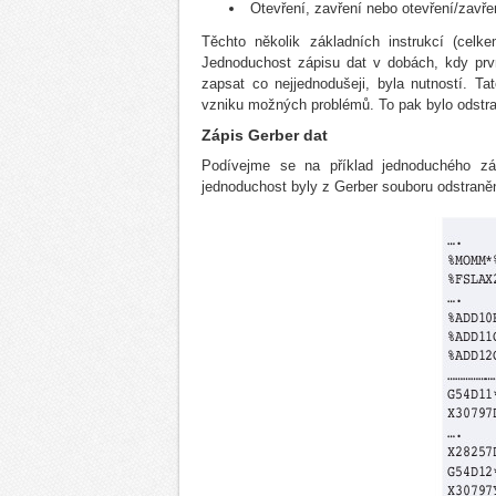
Otevření, zavření nebo otevření/zavřen
Těchto několik základních instrukcí (celk
Jednoduchost zápisu dat v dobách, kdy prvn
zapsat co nejjednodušeji, byla nutností. T
vzniku možných problémů. To pak bylo odstra
Zápis Gerber dat
Podívejme se na příklad jednoduchého zá
jednoduchost byly z Gerber souboru odstraněn