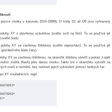
liknutí
 pozice clonky v karuselu (D10–D999), D kódy D1 až D9 jsou vyhrazeny
olohy XY s otevřenou uzávěrkou (světlo svítí na film). To se používá při
ncového bodu.
polohy XY se zavřenou štěrbinou (světlo neprochází). To se používá při
y (počátečního bodu čáry).
lohy XY se zavřenou štěrbinou, na okamžik štěrbinu otevřít a potom ji opět
iknutím světla (flash) přes danou clonku. Takto lze v okamžiku vytvořit na
zných tvarů a rozměrů, bez nutnosti jejich vykreslení pomocí tenkých čar.
po XY souřadnicích, např.: