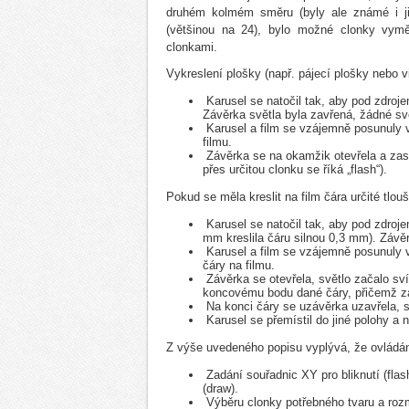
druhém kolmém směru (byly ale známé i ji
(většinou na 24), bylo možné clonky vymě
clonkami.
Vykreslení plošky (např. pájecí plošky nebo v
Karusel se natočil tak, aby pod zdroj
Závěrka světla byla zavřená, žádné sv
Karusel a film se vzájemně posunuly 
filmu.
Závěrka se na okamžik otevřela a zase 
přes určitou clonku se říká „flash“).
Pokud se měla kreslit na film čára určité tlou
Karusel se natočil tak, aby pod zdroje
mm kreslila čáru silnou 0,3 mm). Závě
Karusel a film se vzájemně posunuly 
čáry na filmu.
Závěrka se otevřela, světlo začalo sv
koncovému bodu dané čáry, přičemž záv
Na konci čáry se uzávěrka uzavřela, svě
Karusel se přemístil do jiné polohy a n
Z výše uvedeného popisu vyplývá, že ovládání
Zadání souřadnic XY pro bliknutí (flas
(draw).
Výběru clonky potřebného tvaru a rozm