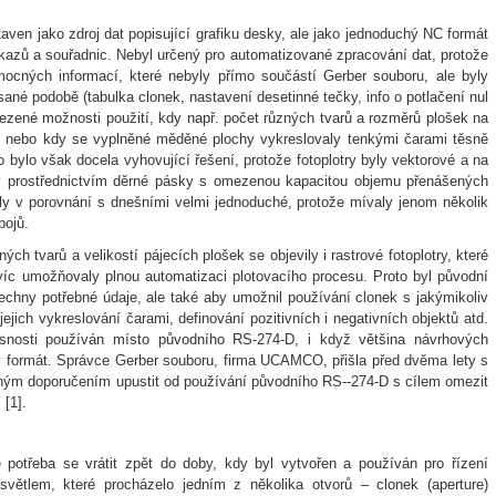
ven jako zdroj dat popisující grafiku desky, ale jako jednoduchý NC formát
íkazů a souřadnic. Nebyl určený pro automatizované zpracování dat, protože
ocných informací, které nebyly přímo součástí Gerber souboru, ale byly
é podobě (tabulka clonek, nastavení desetinné tečky, info o potlačení nul
ezené možnosti použití, kdy např. počet různých tvarů a rozměrů plošek na
lu nebo kdy se vyplněné měděné plochy vykreslovaly tenkými čarami těsně
o bylo však docela vyhovující řešení, protože fotoplotry byly vektorové a na
y prostřednictvím děrné pásky s omezenou kapacitou objemu přenášených
ly v porovnání s dnešními velmi jednoduché, protože mívaly jenom několik
pojů.
 tvarů a velikostí pájecích plošek se objevily i rastrové fotoplotry, které
víc umožňovaly plnou automatizaci plotovacího procesu. Proto byl původní
echny potřebné údaje, ale také aby umožnil používání clonek s jakýmikoliv
jejich vykreslování čarami, definování pozitivních i negativních objektů atd.
snosti používán místo původního RS-274-D, i když většina návrhových
rý formát. Správce Gerber souboru, firma UCAMCO, přišla před dvěma lety s
ým doporučením upustit od používání původního RS--274-D s cílem omezit
[1].
potřeba se vrátit zpět do doby, kdy byl vytvořen a používán pro řízení
 světlem, které procházelo jedním z několika otvorů – clonek (aperture)