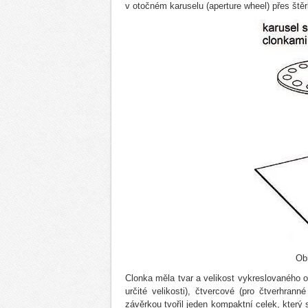
v otočném karuselu (aperture wheel) přes štěrb
Obr
Clonka měla tvar a velikost vykreslovaného ob
určité velikosti), čtvercové (pro čtverhran
závěrkou tvořil jeden kompaktní celek, kter