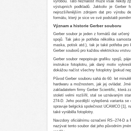
výrobou. Tato neznalost může však někdy z
výstupních podkladů. Jakkoliv je Gerber f
nejrozšířenějším zdrojem dat pro výrobu de
formátu, který je sice ve své podstatě poměr
Význam a historie Gerber souboru
Gerber soubor je jeden z formátů dat určený 
spojů. Tak jako je potřeba několika samostat
maska, potisk atd.), tak je také potřeba pro
Gerber souborů pro každou elektrickou vrstvu 
Gerber soubor nepopisuje grafiku spojů, pá
instrukce fotoplotru, jak daný motiv vykre
dokážou načíst všechny fotoplotry (pokud nepr
Původ Gerber souboru sahá do 60. let minuléh
hardwaru a možnostem, jak jej ovládat. Jm
zakladatelem firmy Gerber Scientific, která z
století velmi rozšířil, stal se uznávaným st
274-D. Jeho pozdější vylepšená varianta se
spravuje belgická společnost UCAMCO [1], nás
také vyráběla fotoplotry.
Navzdory oficiálnímu označení RS--274-D a 
nazývat tento soubor dat jeho původním jméne