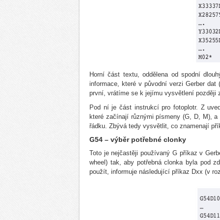
Horní část textu, oddělena od spodní dlouh
informace, které v původní verzi Gerber dat 
první, vrátíme se k jejímu vysvětlení později 
Pod ní je část instrukcí pro fotoplotr. Z uve
které začínají různými písmeny (G, D, M), 
řádku. Zbývá tedy vysvětlit, co znamenají př
G54 – výběr potřebné clonky
Toto je nejčastěji používaný G příkaz v Gerb
wheel) tak, aby potřebná clonka byla pod zd
použít, informuje následující příkaz Dxx (v r