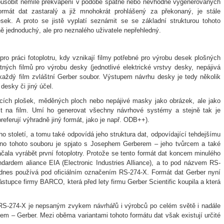
působit nemilé překvapení v podobě špatně nebo nevhodně vygenerovaných
ormát dat zastaralý a již mnohokrát prohlášený za překonaný, je stále
sek. A proto se jistě vyplatí seznámit se se základní strukturou tohoto
ně jednoduchý, ale pro neznalého uživatele nepřehledný.
pro práci fotoplotru, kdy vznikají filmy potřebné pro výrobu desek plošných
ných filmů pro výrobu desky (jednotlivé elektrické vrstvy desky, nepájivá
 každý film zvláštní Gerber soubor. Výstupem návrhu desky je tedy několik
desky či jiný účel.
jecích plošek, měděných ploch nebo nepájivé masky jako obrázek, ale jako
slit na film. Umí ho generovat všechny návrhové systémy a stejně tak je
eferují výhradně jiný formát, jako je např. ODB++).
o století, a tomu také odpovídá jeho struktura dat, odpovídající tehdejšímu
éno tohoto souboru je spjato s Josephem Gerberem – jeho tvůrcem a také
ačala vyrábět první fotoplotry. Protože se tento formát dat koncem minulého
andardem aliance EIA (Electronic Industries Alliance), a to pod názvem RS-
 dnes používá pod oficiálním označením RS-274-X. Formát dat Gerber nyní
tupce firmy BARCO, která před lety firmu Gerber Scientific koupila a která
RS-274-X je nepsaným zvykem návrhářů i výrobců po celém světě i nadále
m – Gerber. Mezi oběma variantami tohoto formátu dat však existují určité