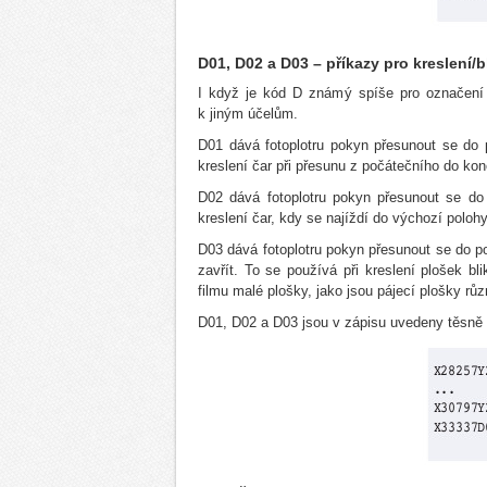
D01, D02 a D03 – příkazy pro kreslení/b
I když je kód D známý spíše pro označení
k jiným účelům.
D01 dává fotoplotru pokyn přesunout se do p
kreslení čar při přesunu z počátečního do ko
D02 dává fotoplotru pokyn přesunout se do 
kreslení čar, kdy se najíždí do výchozí poloh
D03 dává fotoplotru pokyn přesunout se do po
zavřít. To se používá při kreslení plošek bl
filmu malé plošky, jako jsou pájecí plošky rů
D01, D02 a D03 jsou v zápisu uvedeny těsně 