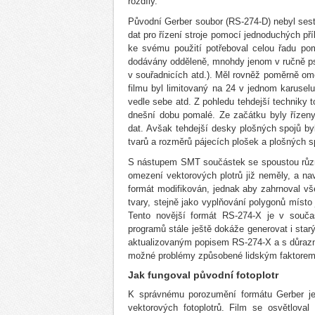
rozdíly.
Původní Gerber soubor (RS-274-D) nebyl sesta
dat pro řízení stroje pomocí jednoduchých př
ke svému použití potřeboval celou řadu pom
dodávány odděleně, mnohdy jenom v ručně psan
v souřadnicích atd.). Měl rovněž poměrně om
filmu byl limitovaný na 24 v jednom karuse
vedle sebe atd. Z pohledu tehdejší techniky t
dnešní dobu pomalé. Ze začátku byly řízen
dat. Avšak tehdejší desky plošných spojů by
tvarů a rozměrů pájecích plošek a plošných s
S nástupem SMT součástek se spoustou různých
omezení vektorových plotrů již neměly, a na
formát modifikován, jednak aby zahrnoval vš
tvary, stejně jako vyplňování polygonů místo 
Tento novější formát RS-274-X je v souča
programů stále ještě dokáže generovat i sta
aktualizovaným popisem RS-274-X a s důrazn
možné problémy způsobené lidským faktorem 
Jak fungoval původní fotoplotr
K správnému porozumění formátu Gerber je 
vektorových fotoplotrů. Film se osvětloval