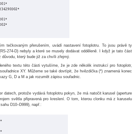
ým tečkovaným přerušením, uvádí nastavení fotoplotru. To jsou právě ty
(RS-274-D) nebyly a které se musely dodávat odděleně. I když je tato část
z důvodu, který bude již za chvíli zřejmý.
deného textu této části vytušíme, že je zde několik instrukcí pro fotoplotr,
a souřadnice XY. Můžeme se také dovtípit, že hvězdička (*) znamená konec
íkazy G, D a M a jak rozumět zápisu souřadnic.
er datech, protože vydává fotoplotru pokyn, že má natočit karusel (aperture
rojem světla připravená pro kreslení. O tom, kterou clonku má z karuselu
ozsahu D10–D999), např.: