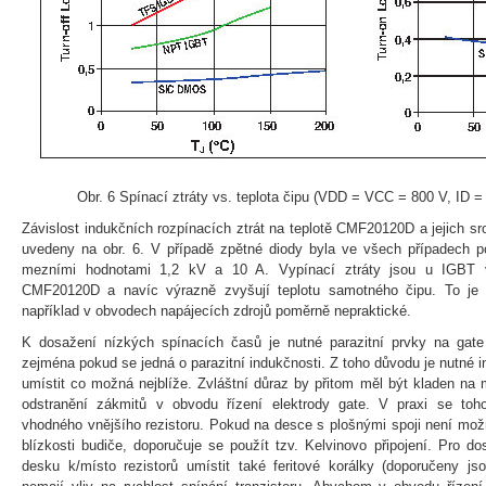
Obr. 6 Spínací ztráty vs. teplota čipu (VDD = VCC = 800 V, ID =
Závislost indukčních rozpínacích ztrát na teplotě CMF20120D a jejich 
uvedeny na obr. 6. V případě zpětné diody byla ve všech případech p
mezními hodnotami 1,2 kV a 10 A. Vypínací ztráty jsou u IGBT 
CMF20120D a navíc výrazně zvyšují teplotu samotného čipu. To je
například v obvodech napájecích zdrojů poměrně nepraktické.
K dosažení nízkých spínacích časů je nutné parazitní prvky na gate
zejména pokud se jedná o parazitní indukčnosti. Z toho důvodu je nutné
umístit co možná nejblíže. Zvláštní důraz by přitom měl být kladen na 
odstranění zákmitů v obvodu řízení elektrody gate. V praxi se toh
vhodného vnějšího rezistoru. Pokud na desce s plošnými spoji není mo
blízkosti budiče, doporučuje se použít tzv. Kelvinovo připojení. Pro d
desku k/místo rezistorů umístit také feritové korálky (doporučeny jso