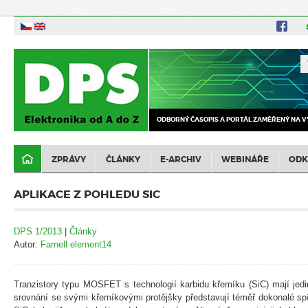
ODBORNÝ ČASOPIS A PORTÁL ZAMĚŘENÝ NA V
ZPRÁVY
ČLÁNKY
E-ARCHIV
WEBINÁŘE
ODK
APLIKACE Z POHLEDU SIC
DPS 1/2013
|
Články
Autor:
Farnell element14
Tranzistory typu MOSFET s technologií karbidu křemíku (SiC) mají jedi
srovnání se svými křemíkovými protějšky představují téměř dokonalé 