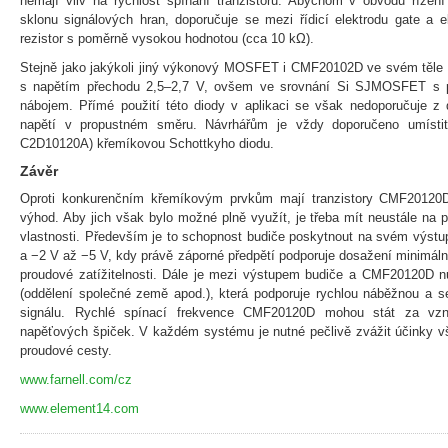
nemají vliv na rychlost spínání tranzistoru. Abychom v obvodu řízení
sklonu signálových hran, doporučuje se mezi řídicí elektrodu gate a e
rezistor s poměrně vysokou hodnotou (cca 10 kΩ).
Stejně jako jakýkoli jiný výkonový MOSFET i CMF20102D ve svém těle
s napětím přechodu 2,5–2,7 V, ovšem ve srovnání Si SJMOSFET s p
nábojem. Přímé použití této diody v aplikaci se však nedoporučuje z 
napětí v propustném směru. Návrhářům je vždy doporučeno umístit v
C2D10120A) křemíkovou Schottkyho diodu.
Závěr
Oproti konkurenčním křemíkovým prvkům mají tranzistory CMF20120
výhod. Aby jich však bylo možné plně využít, je třeba mít neustále na p
vlastnosti. Především je to schopnost budiče poskytnout na svém výstup
a −2 V až −5 V, kdy právě záporné předpětí podporuje dosažení minimál
proudové zatížitelnosti. Dále je mezi výstupem budiče a CMF20120D nu
(oddělení společné země apod.), která podporuje rychlou náběžnou a s
signálu. Rychlé spínací frekvence CMF20120D mohou stát za vz
napěťových špiček. V každém systému je nutné pečlivě zvážit účinky v
proudové cesty.
www.farnell.com/cz
www.element14.com