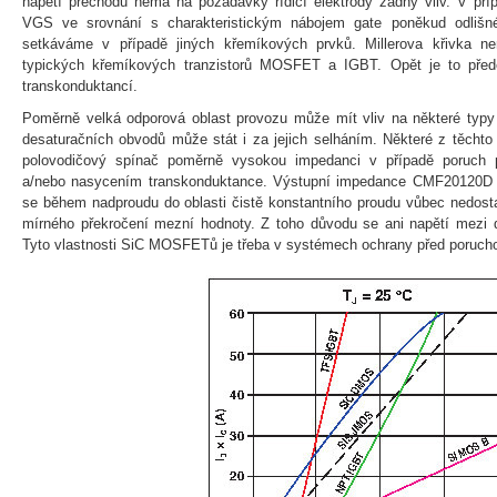
napětí přechodu nemá na požadavky řídicí elektrody žádný vliv. V p
VGS ve srovnání s charakteristickým nábojem gate poněkud odlišn
setkáváme v případě jiných křemíkových prvků. Millerova křivka ne
typických křemíkových tranzistorů MOSFET a IGBT. Opět je to pře
transkonduktancí.
Poměrně velká odporová oblast provozu může mít vliv na některé typy 
desaturačních obvodů může stát i za jejich selháním. Některé z těchto a
polovodičový spínač poměrně vysokou impedanci v případě poruch 
a/nebo nasycením transkonduktance. Výstupní impedance CMF20120D j
se během nadproudu do oblasti čistě konstantního proudu vůbec nedosta
mírného překročení mezní hodnoty. Z toho důvodu se ani napětí mezi d
Tyto vlastnosti SiC MOSFETů je třeba v systémech ochrany před porucho