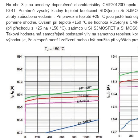
Na obr. 3 jsou uvedeny doporučené charakteristiky CMF20120D spo
IGBT. Poměrně vysoký kladný teplotní koeficient RDS(on) u Si SJM
ztráty způsobené vedením. Při provozní teplotě +25 °C jsou ještě ho
poměrně shodné. Ovšem při teplotě +150 °C se hodnota RDS(on) u CM
(při přechodu z +25 na +150 °C), zatímco u Si SJMOSFET a Si MOS8 
Taková hodnota má samozřejmě podstatný vliv na samotnou tepelnou kons
výhodou je, že alespoň menší zařízení mohou být použita při vyšších pro