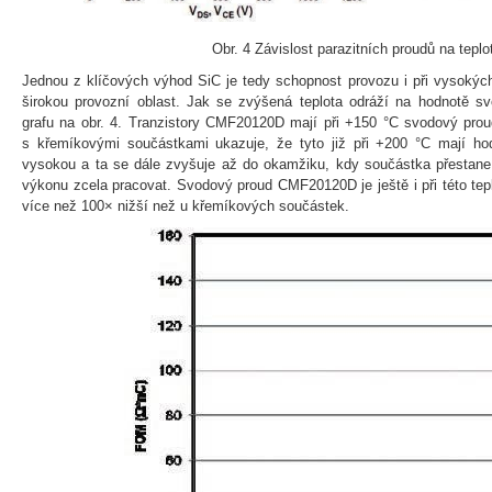
Obr. 4 Závislost parazitních proudů na teplo
Jednou z klíčových výhod SiC je tedy schopnost provozu i při vysokýc
širokou provozní oblast. Jak se zvýšená teplota odráží na hodnotě s
grafu na obr. 4. Tranzistory CMF20120D mají při +150 °C svodový proud
s křemíkovými součástkami ukazuje, že tyto již při +200 °C mají h
vysokou a ta se dále zvyšuje až do okamžiku, kdy součástka přestan
výkonu zcela pracovat. Svodový proud CMF20120D je ještě i při této teplo
více než 100× nižší než u křemíkových součástek.