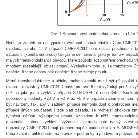
Obr. 1 Srovnání výstupních charakteristik (TJ = 
Nyní se zaměříme na typickou výstupní charakteristiku Cree CMF20
uvedena na obr. 1. V případě CMF20120D není oblast přechodu z tzv
saturační (konstantní proud) tak jasně definována, jako je tomu v příp
malých transkonduktancí obvodů, které způsobí rozprostření přechodu tra
mnohem rozsáhlejší oblast proudů. Výsledkem toho je, že tranzistory 
napětím řízené odpory než napětím řízené zdroje proudu.
Mírné transkonduktance a účinky malých kanálů musí být při použití 
úvahu. Tranzistory CMF20120D navíc pro své řízení vyžadují použití vyšš
než na jaké jsme zvyklí v případě SJ-MOSFETů nebo IGBT. Konkrét
doporučeny hodnoty +20 V a −2 V až −5 V v případě záporného řízení 
být navrženy tak, aby v žádném případě nemohlo dojít k překročení me
případě jiných součástek i zde platí zásada, že rychlejší skoková zm
rychlost nárůstu výstupního proudu vzhledem k nižší transkondukta
maximální spínací rychlosti vyžaduje elektroda gate rychlý vzestu
tranzistory CMF20120D mají prahové napětí podobné jiným SJMOSFET 
třeba zvážit s přihlédnutím na provozní podmínky a především provozní te