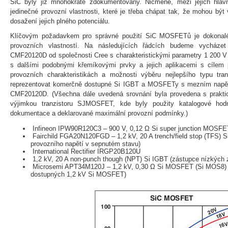
SiC byly již mnohokráte zdokumentovány. Nicméně, mezi jejich hlav
jedinečné provozní vlastnosti, které je třeba chápat tak, že mohou být
dosažení jejich plného potenciálu.
Klíčovým požadavkem pro správné použití SiC MOSFETů je dokonalé 
provozních vlastností. Na následujících řádcích budeme vycház
CMF20120D od společnosti Cree s charakteristickými parametry 1 200 
s dalšími podobnými křemíkovými prvky a jejich aplikacemi s cílem př
provozních charakteristikách a možnosti výběru nejlepšího typu tra
reprezentovat komerčně dostupné Si IGBT a MOSFETy s mezním napě
CMF20120D. (Všechna dále uvedená srovnání byla provedena s prakti
výjimkou tranzistoru SJMOSFET, kde byly použity katalogové hodn
dokumentace a deklarované maximální provozní podmínky.)
Infineon IPW90R120C3 – 900 V, 0,12 Ω Si super junction MOS
Fairchild FGA20N120FGD – 1,2 kV, 20 A trench/field stop (TFS) 
provozního napětí v sepnutém stavu)
International Rectifier IRGP20B120U
1,2 kV, 20 A non-punch though (NPT) Si IGBT (zástupce nízkých 
Microsemi APT34M120J – 1,2 kV, 0,30 Ω Si MOSFET (Si MOS8) 
dostupných 1,2 kV Si MOSFET)