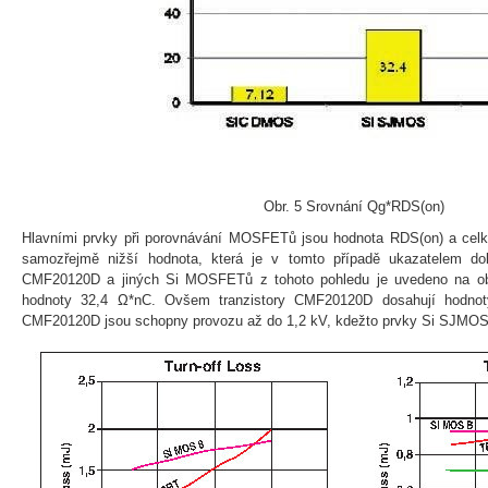
Obr. 5 Srovnání Qg*RDS(on)
Hlavními prvky při porovnávání MOSFETů jsou hodnota RDS(on) a celko
samozřejmě nižší hodnota, která je v tomto případě ukazatelem dok
CMF20120D a jiných Si MOSFETů z tohoto pohledu je uvedeno na o
hodnoty 32,4 Ω*nC. Ovšem tranzistory CMF20120D dosahují hodno
CMF20120D jsou schopny provozu až do 1,2 kV, kdežto prvky Si SJMOS