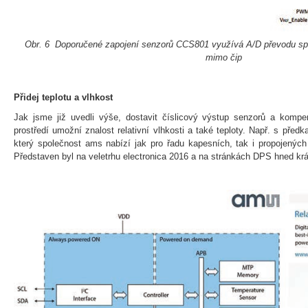
Obr. 6 Doporučené zapojení senzorů CCS801 využívá A/D převodu spo
mimo čip
Přidej teplotu a vlhkost
Jak jsme již uvedli výše, dostavit číslicový výstup senzorů a komp
prostředí umožní znalost relativní vlhkosti a také teploty. Např. s pře
který společnost ams nabízí jak pro řadu kapesních, tak i propojených
Představen byl na veletrhu electronica 2016 a na stránkách DPS hned krát