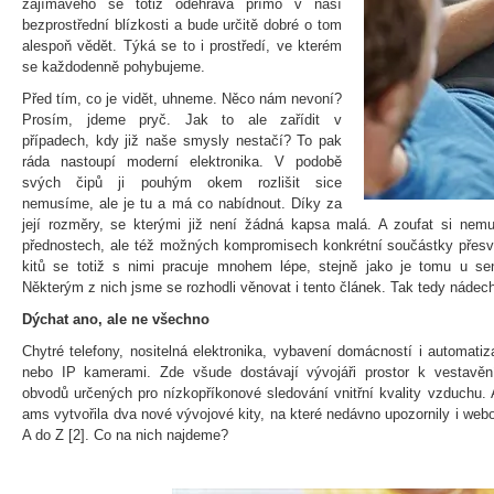
zajímavého se totiž odehrává přímo v naší
bezprostřední blízkosti a bude určitě dobré o tom
alespoň vědět. Týká se to i prostředí, ve kterém
se každodenně pohybujeme.
Před tím, co je vidět, uhneme. Něco nám nevoní?
Prosím, jdeme pryč. Jak to ale zařídit v
případech, kdy již naše smysly nestačí? To pak
ráda nastoupí moderní elektronika. V podobě
svých čipů ji pouhým okem rozlišit sice
nemusíme, ale je tu a má co nabídnout. Díky za
její rozměry, se kterými již není žádná kapsa malá. A zoufat si nemu
přednostech, ale též možných kompromisech konkrétní součástky přesvě
kitů se totiž s nimi pracuje mnohem lépe, stejně jako je tomu u se
Některým z nich jsme se rozhodli věnovat i tento článek. Tak tedy nádech
Dýchat ano, ale ne všechno
Chytré telefony, nositelná elektronika, vybavení domácností i automati
nebo IP kamerami. Zde všude dostávají vývojáři prostor k vestavěn
obvodů určených pro nízkopříkonové sledování vnitřní kvality vzduchu. 
ams vytvořila dva nové vývojové kity, na které nedávno upozornily i we
A do Z [2]. Co na nich najdeme?