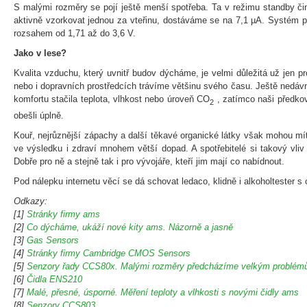
S malými rozměry se pojí ještě menší spotřeba. Ta v režimu standby č
aktivně vzorkovat jednou za vteřinu, dostáváme se na 7,1 µA. Systém 
rozsahem od 1,71 až do 3,6 V.
Jako v lese?
Kvalita vzduchu, který uvnitř budov dýcháme, je velmi důležitá už jen pr
nebo i dopravních prostředcích trávíme většinu svého času. Ještě nedáv
komfortu stačila teplota, vlhkost nebo úroveň CO
, zatímco naši předko
2
obešli úplně.
Kouř, nejrůznější zápachy a další těkavé organické látky však mohou mít
ve výsledku i zdraví mnohem větší dopad. A spotřebitelé si takový vli
Dobře pro ně a stejně tak i pro vývojáře, kteří jim mají co nabídnout.
Pod nálepku internetu věcí se dá schovat ledaco, klidně i alkoholtester 
Odkazy:
[1]
Stránky firmy ams
[2]
Co dýcháme, ukáží nové kity ams. Názorně a jasně
[3]
Gas Sensors
[4]
Stránky firmy Cambridge CMOS Sensors
[5]
Senzory řady CCS80x. Malými rozměry předcházíme velkým problé
[6]
Čidla ENS210
[7]
Malé, přesné, úsporné. Měření teploty a vlhkosti s novými čidly ams
[8]
Senzory CCS803