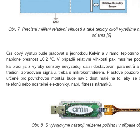
Obr. 7 Precizní měření relativní vlhkosti a také teploty okolí vyřeším
od ams [6]
Číslicový výstup bude pracovat s jednotkou Kelvin a v rámci teplotníh
nabídne přesnost ±0,2 °C. V případě relativní vlhkosti pak musíme p
kalibraci již z výroby senzory nevyžadují další dostavování parametrů a 
tradiční zpracování signálu, třeba s mikrokontrolérem. Plastové pouzd
určené pro povrchovou montáž bude navíc dost malé na to, aby se b
telefonů nebo nositelné elektroniky, např. fitness náramků.
Obr. 8 S vývojovými nástroji můžeme počítat i v případě 