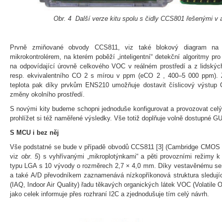
Obr. 4 Další verze kitu spolu s čidly CCS801 řešenými v 
Prvně zmiňované obvody CCS811, viz také blokový diagram n
mikrokontrolérem, na kterém poběží „inteligentní“ detekční algoritmy pr
na odpovídající úrovně celkového VOC v reálném prostředí a z lidskýc
resp. ekvivalentního CO 2 s mírou v ppm (eCO 2 , 400–5 000 ppm). Z
teplota pak díky prvkům ENS210 umožňuje dostavit číslicový výstup
změny okolního prostředí.
S novými kity budeme schopni jednoduše konfigurovat a provozovat cel
prohlížet si též naměřené výsledky. Vše totiž doplňuje volně dostupné 
S MCU i bez něj
Vše podstatné se bude v případě obvodů CCS811 [3] (Cambridge CMOS S
viz
obr. 5
) s vyhřívanými „mikroplotýnkami“ a pěti provozními režimy k
typu LGA s 10 vývody o rozměrech 2,7 × 4,0 mm. Díky vestavěnému sen
a také A/D převodníkem zaznamenává nízkopříkonová struktura sledujíc
(IAQ, Indoor Air Quality) řadu těkavých organických látek VOC (Volatile
jako celek informuje přes rozhraní I2C a zjednodušuje tím celý návrh.