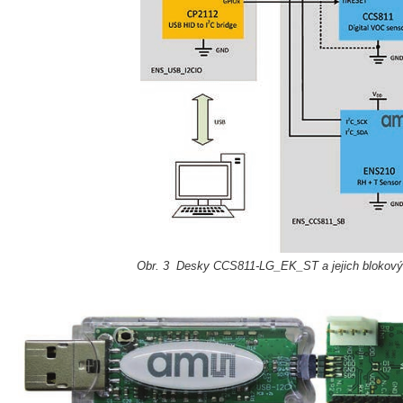
Obr. 3 Desky CCS811-LG_EK_ST a jejich blokový