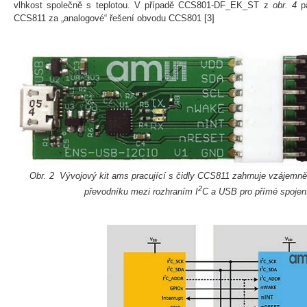
vlhkost společně s teplotou. V případě CCS801-DF_EK_ST z
obr. 4
pa
CCS811 za „analogové“ řešení obvodu CCS801 [3]
Obr. 2 Vývojový kit ams pracující s čidly CCS811 zahrnuje vzájemně
2
převodníku mezi rozhraním I
C a USB pro přímé spojen