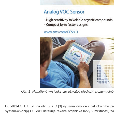
Obr. 1 Naměřené výsledky lze uživateli předložit srozumitelně
CCS811-LG_EK_ST na
obr. 2
a
3
[3] využívá dvojice čidel okolního p
system-on-chip) CCS811 detekuje těkavé organické látky v místnosti, za