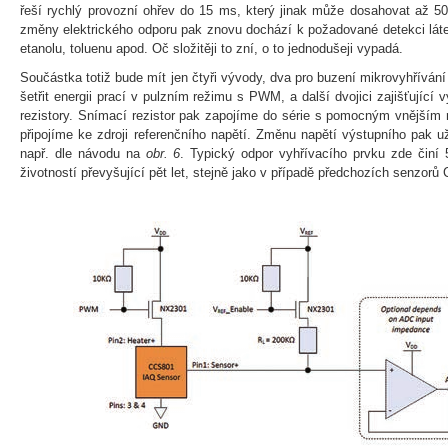
řeší rychlý provozní ohřev do 15 ms, který jinak může dosahovat až 5
změny elektrického odporu pak znovu dochází k požadované detekci lát
etanolu, toluenu apod. Oč složitěji to zní, o to jednodušeji vypadá.
Součástka totiž bude mít jen čtyři vývody, dva pro buzení mikrovyhříván
šetřit energii prací v pulzním režimu s PWM, a další dvojici zajišťující
rezistory. Snímací rezistor pak zapojíme do série s pomocným vnějším r
připojíme ke zdroji referenčního napětí. Změnu napětí výstupního pak
např. dle návodu na
obr. 6
. Typický odpor vyhřívacího prvku zde činí
životností převyšující pět let, stejně jako v případě předchozích senzorů