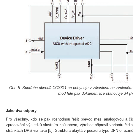
Obr. 5 Spotřeba obvodů CCS811 se pohybuje v závislosti na zvoleném
mód Idle pak dokumentace stanovuje 34 µ
Jako dva odpory
Pro všechny, kdo se pak rozhodnou řešit převod mezi analogovou a čís
zpracování výsledků vlastním způsobem, výrobce připravil variantu čid
stránkách DPS viz také [5]. Struktura ukrytá v pouzdru typu DFN o rozm