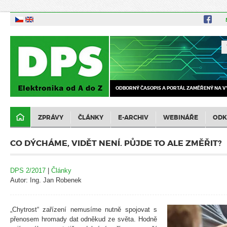
ODBORNÝ ČASOPIS A PORTÁL ZAMĚŘENÝ NA V
ZPRÁVY
ČLÁNKY
E-ARCHIV
WEBINÁŘE
ODK
CO DÝCHÁME, VIDĚT NENÍ. PŮJDE TO ALE ZMĚŘIT?
DPS 2/2017
|
Články
Autor: Ing. Jan Robenek
„Chytrost“ zařízení nemusíme nutně spojovat s
přenosem hromady dat odněkud ze světa. Hodně