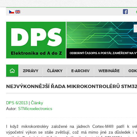
ODBORNÝ ČASOPIS A PORTÁL ZAMĚŘENÝ NA V
ZPRÁVY
ČLÁNKY
E-ARCHIV
WEBINÁŘE
ODK
NEJVÝKONNĚJŠÍ ŘADA MIKROKONTROLÉRŮ STM3
DPS 6/2013
|
Články
Autor:
STMicroelectronics
I když mikrokontroléry založené na jádrech Cortex-M4® patří k v
výpočetní výkon se stále zvětšují, což má mimo jiné za důsledek i 