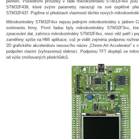
periferií. Posledními přírůstky v řadě mikrokontrolérů STM32F4xx jso
STM32F439, které svými parametry navazují na své úspěšné př
STM32F437. Pojďme si představit vlastnosti těchto nových mikrokontrolé
Mikrokontroléry STM32F4xx nejsou jedinými mikrokontroléry s jádrem C
sortimentu firmy. První řadou byly mikrokontroléry STM32F3xx, kt
zpracování dat, zatímco mikrokontroléry STM32F4xx, mezi něž patří i 
zaměřeny spíše na HMI aplikace, což je vidět zejména podporou rozhraní
2D grafického akcelerátoru nesoucího název „Chrom-Art Accelerator” s 
podpořen vlastní (vyhrazenou) sběrnicí. Podporou TFT displejů se mikr
od výše zmiňovaných předchůdců.