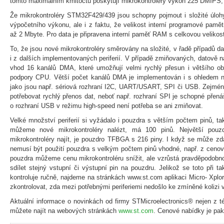
tomto maximálním kmitočtu poskytují mikrokontroléry výkon 225 DMIPS,
Že mikrokontroléry STM32F429/439 jsou schopny pojmout i složité úloh
výpočetního výkonu, ale i z faktu, že velikost interní programové pa
až 2 Mbyte. Pro data je připravena interní paměť RAM s celkovou velikos
To, že jsou nové mikrokontroléry směrovány na složité, v řadě případů da
i z dalších implementovaných periferií. V případě zmiňovaných, datově ná
vhod 16 kanálů DMA, které umožňují velmi rychlý přesun i většího ob
podpory CPU. Větší počet kanálů DMA je implementován i s ohledem na 
jako jsou např. sériová rozhraní I2C, UART/USART, SPI či USB. Zejmén
potřebovat rychlý přenos dat, neboť např. rozhraní SPI je schopné přenáš
o rozhraní USB v režimu high-speed není potřeba se ani zmiňovat.
Velké množství periferií si vyžádalo i pouzdra s větším počtem pinů, t
můžeme nové mikrokontroléry nalézt, má 100 pinů. Největší pou
mikrokontroléry najít, je pouzdro TFBGA s 216 piny. I když se může zdá
nemusí být použití pouzdra s velkým počtem pinů vhodné, např. z ceno
pouzdra můžeme cenu mikrokontroléru snížit, ale vzrůstá pravděpodobnos
sdílet stejný vstupní či výstupní pin na pouzdru. Jelikož se toto při ta
kontroluje ručně, najdeme na stránkách www.st.com aplikaci Micro- Xplo
zkontrolovat, zda mezi potřebnými periferiemi nedošlo ke zmíněné kolizi 
Aktuální informace o novinkách od firmy STMicroelectronics® nejen z té
můžete najít na webových stránkách
www.st.com
. Cenové nabídky je pak