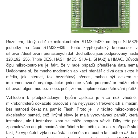
Rozdílem, který odlišuje mikrokontrolér STM32F439 od typu STM32F4
jednotky na čipu STM32F439. Tento kryptografický koprocesor 
šifrování/dešifrování přenášených dat. Jednotkou jsou podporovány násle
128,192, 256, Triple DES, HASH (MD5, SHA-1, SHA-2) a HMAC. Důvodem
čipu mikrokontroléru je fakt, že v řadě případů přenášená data nemaj
Uvědomme si, že mnoho moderních aplikací přenáší citlivá data skrze in
média, jak internet, tak bezdrátový přenos, mohou být celkem s
implementované cryptografické jednotce však programátor může efek
šifrovací algoritmus bez nebezpečí, že mu implementace šifrování přetíží 
Vzhledem k předpokládaným typům aplikací je více než vhodné, 
mikrokontrolérů dokázalo pracovat i na nejvyšších frekvencích s maxi
bez nutnosti čekat na paměť Flash. Proto je i v těchto mikrokontrol
akcelerátor paměti, což jinými slovy je malá vyrovnávací paměť, kter
instrukce, ale i instrukce, kam se může program větvit. Díky této pa
zpomalováno ani při maximálním řídicím kmitočtu, a to ani v případě sk
fakt, že výpočetní výkon narůstá lineárně s rostoucím kmitočtem až do 