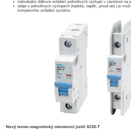
individuální dálkové ovládání jednotlivých výstupů v závislosti na 
údaje o jednotlivých výstupech (teplota, napětí, proud atd.) je mož
komplexního ovládání systému
Nový termo-magnetický miniaturní jistič 4230-T