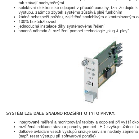
tak stávají nadbytečnými
selektivní elektronické odpojení v případě poruchy, tzn. že dojde 
výstupu, zatímco zbytek systému zůstává plně funkčním
žádné nebezpečí požáru, zajištěné spolehlivým a kontrolovaným 
100% bezúdržbovost
jednoduchá instalace díky systémovému řešení
snadná náhrada či rozšíření pomocí technologie „plug & play”
SYSTÉM LZE DÁLE SNADNO ROZŠÍŘIT O TYTO PRVKY:
integrované měření a monitorování teploty a odpojení při vyšší okol
rozšířená indikace stavu a poruchy pomocí LED zvyšuje užitnost a
dálkové ovládání všech výstupů snižuje servisní náklady zejmén
(např. reset výstupu při softwarové poruše)