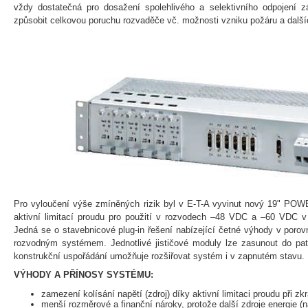
vždy dostatečná pro dosažení spolehlivého a selektivního odpojení 
způsobit celkovou poruchu rozvaděče vč. možnosti vzniku požáru a dalš
Pro vyloučení výše zmíněných rizik byl v E-T-A vyvinut nový 19" POW
aktivní limitací proudu pro použití v rozvodech –48 VDC a –60 VDC v 
Jedná se o stavebnicové plug-in řešení nabízející četné výhody v por
rozvodným systémem. Jednotlivé jističové moduly lze zasunout do pa
konstrukční uspořádání umožňuje rozšiřovat systém i v zapnutém stavu.
VÝHODY A PŘÍNOSY SYSTÉMU:
zamezení kolísání napětí (zdroj) díky aktivní limitaci proudu při zk
menší rozměrové a finanční nároky, protože další zdroje energie (n