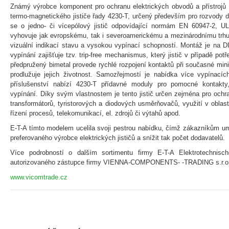
Známý výrobce komponent pro ochranu elektrických obvodů a přístrojů 
termo-magnetického jističe řady 4230-T, určený především pro rozvody
se o jedno- či vícepólový jistič odpovídající normám EN 60947-2, 
vyhovuje jak evropskému, tak i severoamerickému a mezinárodnímu trhu
vizuální indikací stavu a vysokou vypínací schopností. Montáž je na DI
vypínání zajišťuje tzv. trip-free mechanismus, který jistič v případě pot
předpružený bimetal provede rychlé rozpojení kontaktů při současné min
prodlužuje jejich životnost. Samozřejmostí je nabídka více vypínacích 
příslušenství nabízí 4230-T přídavné moduly pro pomocné kontakty,
vypínání. Díky svým vlastnostem je tento jistič určen zejména pro ochr
transformátorů, tyristorových a diodových usměrňovačů, využití v oblas
řízení procesů, telekomunikací, el. zdrojů či výtahů apod.
E-T-A tímto modelem ucelila svoji pestrou nabídku, čímž zákazníkům um
preferovaného výrobce elektrických jističů a snížit tak počet dodavatelů.
Více podrobností o dalším sortimentu firmy E-T-A Elektrotechnis
autorizovaného zástupce firmy VIENNA-COMPONENTS- -TRADING s.r.o
www.vicomtrade.cz