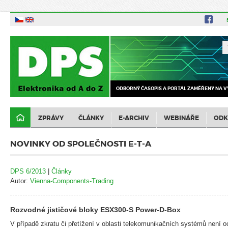
ODBORNÝ ČASOPIS A PORTÁL ZAMĚŘENÝ NA V
ZPRÁVY
ČLÁNKY
E-ARCHIV
WEBINÁŘE
ODK
NOVINKY OD SPOLEČNOSTI E-T-A
DPS 6/2013
|
Články
Autor:
Vienna-Components-Trading
Rozvodné jističové bloky ESX300-S Power-D-Box
V případě zkratu či přetížení v oblasti telekomunikačních systémů není o