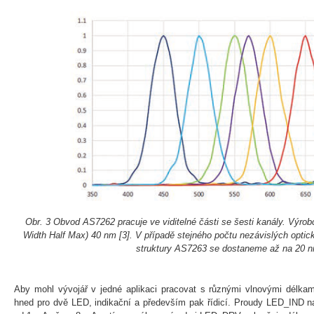
Obr. 3 Obvod AS7262 pracuje ve viditelné části se šesti kanály. Výr
Width Half Max) 40 nm [3]. V případě stejného počtu nezávislých optický
struktury AS7263 se dostaneme až na 20 
Aby mohl vývojář v jedné aplikaci pracovat s různými vlnovými délkam
hned pro dvě LED, indikační a především pak řídicí. Proudy LED_IND n