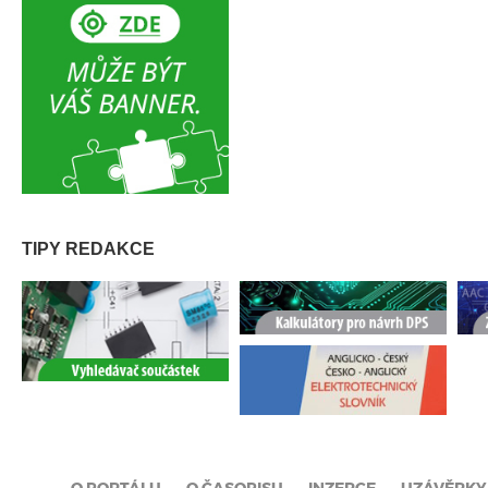
TIPY REDAKCE
O PORTÁLU
O ČASOPISU
INZERCE
UZÁVĚRKY