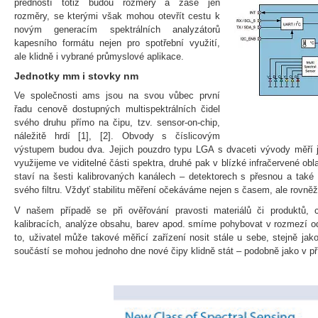
předností totiž budou rozměry a zase jen
rozměry, se kterými však mohou otevřít cestu k
novým generacím spektrálních analyzátorů
kapesního formátu nejen pro spotřební využití,
ale klidně i vybrané průmyslové aplikace.
Jednotky mm i stovky nm
Ve společnosti ams jsou na svou vůbec první
řadu cenově dostupných multispektrálních čidel
svého druhu přímo na čipu, tzv. sensor‑on‑chip,
náležitě hrdí [1], [2]. Obvody s číslicovým
výstupem budou dva. Jejich pouzdro typu LGA s dvaceti vývody měří 
využijeme ve viditelné části spektra, druhé pak v blízké infračervené ob
staví na šesti kalibrovaných kanálech – detektorech s přesnou a také 
svého filtru. Vždyť stabilitu měření očekáváme nejen s časem, ale rovněž
V našem případě se při ověřování pravosti materiálů či produktů, 
kalibracích, analýze obsahu, barev apod. smíme pohybovat v rozmezí o
to, uživatel může takové měřicí zařízení nosit stále u sebe, stejně jako
součástí se mohou jednoho dne nové čipy klidně stát – podobně jako v p