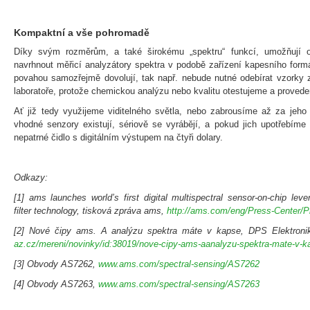
Kompaktní a vše pohromadě
Díky svým rozměrům, a také širokému „spektru“ funkcí, umožňují
navrhnout měřicí analyzátory spektra v podobě zařízení kapesního formá
povahou samozřejmě dovolují, tak např. nebude nutné odebírat vzorky z 
laboratoře, protože chemickou analýzu nebo kvalitu otestujeme a proved
Ať již tedy využijeme viditelného světla, nebo zabrousíme až za jeho
vhodné senzory existují, sériově se vyrábějí, a pokud jich upotřebíme 
nepatrné čidlo s digitálním výstupem na čtyři dolary.
Odkazy:
[1] ams launches world’s first digital multispectral sensor-on-chip leve
filter technology, tisková zpráva ams,
http://ams.com/eng/Press-Center/
[2] Nové čipy ams. A analýzu spektra máte v kapse, DPS Elektron
az.cz/mereni/novinky/id:38019/nove-cipy-ams-aanalyzu-spektra-mate-v-k
[3] Obvody AS7262,
www.ams.com/spectral-sensing/AS7262
[4] Obvody AS7263,
www.ams.com/spectral-sensing/AS7263