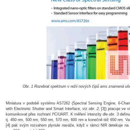
Obr. 1 Rozebrat spektrum v režii nových čipů ams znamená ušet
Miniatura v podobě systému AS7262 (Spectral Sensing Engine, 6‑Chann
with Electronic Shutter and Smart Interface, viz
obr. 2
, [3]) pracuje ve v
komunikovat přes rozhraní I²C/UART. K měření intenzity dle
obr. 3
defin
tj. 450 nm, 500 nm, 550 nm, 570 nm, 600 nm a konečně též 650 nm. Var
[4] pak svým rozsahem plynule naváže, když v rámci NIR detekuje n