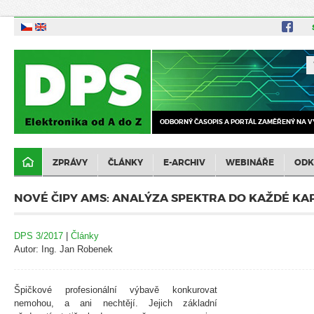
ODBORNÝ ČASOPIS A PORTÁL ZAMĚŘENÝ NA V
ZPRÁVY
ČLÁNKY
E-ARCHIV
WEBINÁŘE
ODK
NOVÉ ČIPY AMS: ANALÝZA SPEKTRA DO KAŽDÉ KA
DPS 3/2017
|
Články
Autor: Ing. Jan Robenek
Špičkové profesionální výbavě konkurovat
nemohou, a ani nechtějí. Jejich základní