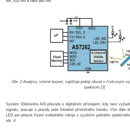
nm, 810 nm a také 860 nm.
Obr. 2 Analýzu, včetně buzení, zajišťuje jediný obvod s číslicovým vý
spektrum [3]
Systém 16bitového A/D převodu s digitálním přístupem, kdy není vyžad
signálu, pracuje s proudy pole fotodiod příslušného kanálu. Vše dále d
LED pro přesné řízení světelného zdroje s využitím jediného společného
obr. 4
.