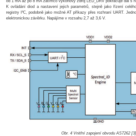
od 1 mA až po 8 mA zatímco výkonový zdroj LED_DRV pokračuje dál s na
K ovládání diod a nastavení jejich parametrů, stejně jako řízení celéh
registry I²C, podobně jako možné AT příkazy přes rozhraní UART. Jedn
elektronickou závěrku. Napájíme v rozsahu 2,7 až 3,6 V.
Obr. 4 Vnitřní zapojení obvodu AS7262 [3]