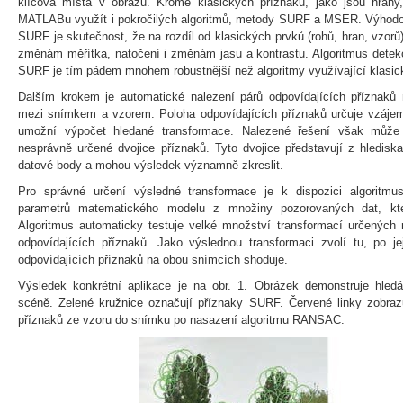
klíčová místa v obrazu. Kromě klasických příznaků, jako jsou hran
MATLABu využít i pokročilých algoritmů, metody SURF a MSER. Výhod
SURF je skutečnost, že na rozdíl od klasických prvků (rohů, hran, vzorů)
změnám měřítka, natočení i změnám jasu a kontrastu. Algoritmus detekc
SURF je tím pádem mnohem robustnější než algoritmy využívající klasic
Dalším krokem je automatické nalezení párů odpovídajících příznak
mezi snímkem a vzorem. Poloha odpovídajících příznaků určuje vzáje
umožní výpočet hledané transformace. Nalezené řešení však může
nesprávně určené dvojice příznaků. Tyto dvojice představují z hledisk
datové body a mohou výsledek významně zkreslit.
Pro správné určení výsledné transformace je k dispozici algoritm
parametrů matematického modelu z množiny pozorovaných dat, kter
Algoritmus automaticky testuje velké množství transformací určený
odpovídajících příznaků. Jako výslednou transformaci zvolí tu, po je
odpovídajících příznaků na obou snímcích shoduje.
Výsledek konkrétní aplikace je na obr. 1. Obrázek demonstruje hl
scéně. Zelené kružnice označují příznaky SURF. Červené linky zobrazu
příznaků ze vzoru do snímku po nasazení algoritmu RANSAC.