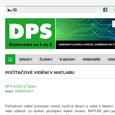
ODBORNÝ ČASOPIS A PORTÁL ZAMĚŘENÝ NA V
ZPRÁVY
ČLÁNKY
E-ARCHIV
WEBINÁŘE
ODK
POČÍTAČOVÉ VIDĚNÍ V MATLABU
DPS 6/2013
|
Články
Autor:
HUMUSOFT
Počítačové vidění (computer vision) využívá obrazu a videa k detekci, 
nebo událostí za účelem pochopení reálné situace. MATLAB jako jaz