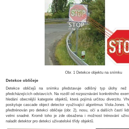
Obr. 1 Detekce objektu na snímku
Detekce obličeje
Detekce obličejů na snímku představuje odlišný typ úlohy než
předcházejících odstavcích. Na rozdíl od rozpoznávání konkrétního exem
hledání obecnější kategorie objektů, která pojímá určitou diverzitu. V
poskytuje cascade object detector využívající algoritmus Viola-Jones.
předtrénován pro detekci obličeje (obr. 2), nosu, očí a dalších častí li
velmi snadné. Kromě toho je zde obsažena i možnost trénování uživa 
naladit detektor pro detekci uživatelské třídy objektů.