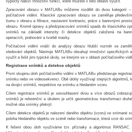
výpočty nabízí množství funkcí, které můžete v této oblasti využít.
Zpracování obrazu v MATLABu můžeme rozdělit do dvou kategorií – 
počítačové vidění. Klasické zpracování obrazu se zaměřuje především
šumu v obrazu a filtrace, nastavení kontrastu, práce s barevnými prost
obrazu. Kromě úpravy a předzpracování snímků spadá do klasického zpr
snímků na základě intenzity či detekce objektů založená na barev
operacích, prahování a tvorbě masky.
Počítačové vidění vnáší do analýzy obrazu hlubší rozměr se zaměře
sledování objektů. Nástroje MATLABu obsahují množství specifických alg
využít a řešit jimi typické úkoly, se kterými se v oblasti počítačového vi
Registrace snímků a detekce objektů
První skupinu úloh počítačového vidění v MATLABu představuje registra
snímku nebo ve videosekvenci. Obě úlohy využívají stejných algoritmů, 
na dvojici snímků, respektive na snímku a hledaném vzoru.
Cílem registrace snímků je sesouhlasení dvou a více obrazů zobrazuj
snímků je referenční a úkolem je určit geometrickou transformaci druhé
možné oba snímky překrýt.
Cílem detekce objektů je nalezení daného objektu (vzoru) ve snímané 
poloha hledaného objektu ve scéně nebo transformace, která vzor do sn
K řešení obou úloh využíváme tzv. příznaky a algoritmus RANSAC.