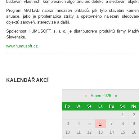
budovaní vlastních, komplexních algoritmů pro detekci a sledování objekt
Program MATLAB nabízí množství příkladů, jak tyto stavební kameny
situace, jako je problematika ztráty a opětovného nalezení sledova
objektů zároveň, stereovize a další.
Společnost HUMUSOFT s. r. o. je distributorem produktů firmy Math
Slovensku.
www.humusoft.cz
KALENDÁŘ AKCÍ
«
Srpen 2026
»
Po
Út
St
Čt
Pá
So
Ne
1
2
3
4
5
6
7
8
9
10
11
12
13
14
15
16