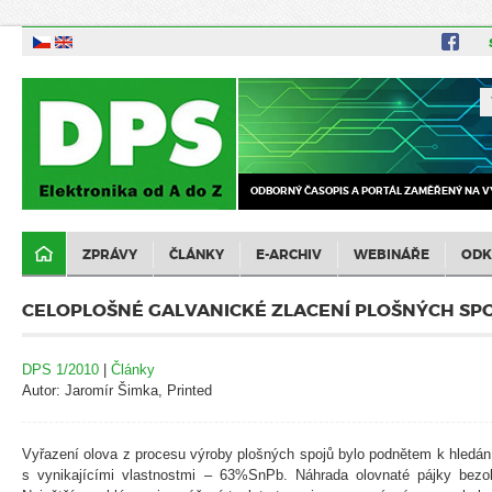
ODBORNÝ ČASOPIS A PORTÁL ZAMĚŘENÝ NA V
ZPRÁVY
ČLÁNKY
E-ARCHIV
WEBINÁŘE
ODK
CELOPLOŠNÉ GALVANICKÉ ZLACENÍ PLOŠNÝCH SP
DPS 1/2010
|
Články
Autor: Jaromír Šimka, Printed
Vyřazení olova z procesu výroby plošných spojů bylo podnětem k hledání
s vynikajícími vlastnostmi – 63%SnPb. Náhrada olovnaté pájky bezo