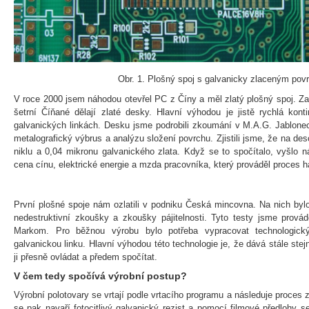
Obr. 1. Plošný spoj s galvanicky zlaceným po
V roce 2000 jsem náhodou otevřel PC z Číny a měl zlatý plošný spoj. Za
šetrní Číňané dělají zlaté desky. Hlavní výhodou je jistě rychlá konti
galvanických linkách. Desku jsme podrobili zkoumání v M.A.G. Jablone
metalografický výbrus a analýzu složení povrchu. Zjistili jsme, že na de
niklu a 0,04 mikronu galvanického zlata. Když se to spočítalo, vyšlo n
cena cínu, elektrické energie a mzda pracovníka, který prováděl proces h
První plošné spoje nám ozlatili v podniku Česká mincovna. Na nich bylo
nedestruktivní zkoušky a zkoušky pájitelnosti. Tyto testy jsme prová
Markom. Pro běžnou výrobu bylo potřeba vypracovat technologick
galvanickou linku. Hlavní výhodou této technologie je, že dává stále stej
ji přesně ovládat a předem spočítat.
V čem tedy spočívá výrobní postup?
Výrobní polotovary se vrtají podle vrtacího programu a následuje proces 
se pak navaří fotocitlivý galvanický rezist a pomocí filmové předlohy s