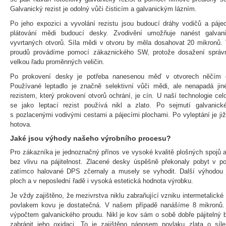
Galvanický rezist je odolný vůči čisticím a galvanickým lázním.
Po jeho expozici a vyvolání rezistu jsou budoucí dráhy vodičů a páje
plátování mědi budoucí desky. Zvodivění umožňuje nanést galvan
vyvrtaných otvorů. Síla mědi v otvoru by měla dosahovat 20 mikronů. 
proudů provádíme pomocí zákaznického SW, protože dosažení správ
velkou řadu proměnných veličin.
Po prokovení desky je potřeba nanesenou měď v otvorech něčím oc
Používané leptadlo je značně selektivní vůči mědi, ale nenapadá jin
rezistem, který prokovení otvorů ochrání, je cín. U naší technologie ce
se jako leptací rezist používá nikl a zlato. Po sejmutí galvanic
s pozlacenými vodivými cestami a pájecími plochami. Po vyleptání je ji
hotova.
Jaké jsou výhody našeho výrobního procesu?
Pro zákazníka je jednoznačný přínos ve vysoké kvalitě plošných spojů a
bez vlivu na pájitelnost. Zlacené desky úspěšně překonaly pobyt v 
zatímco halované DPS zčernaly a musely se vyhodit. Další výhodou j
ploch a v neposlední řadě i vysoká estetická hodnota výrobku.
Je vždy zajištěno, že mezivrstva niklu zabraňující vzniku intermetalic
povlakem kovu je dostatečná. V našem případě nanášíme 8 mikronů. T
výpočtem galvanického proudu. Nikl je kov sám o sobě dobře pájitelný b
zabránit jeho oxidaci. To je zajištěno nánosem povlaku zlata o síl