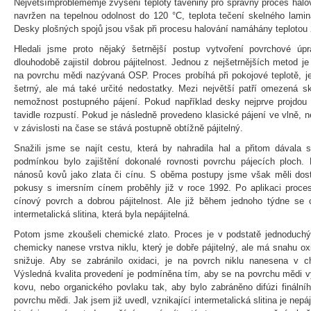
Největšímproblémemje zvýšení teploty taveniny pro správný proces halov
navržen na tepelnou odolnost do 120 °C, teplota tečení skelného lami
Desky plošných spojů jsou však při procesu halování namáhány teplotou
Hledali jsme proto nějaký šetrnější postup vytvoření povrchové úp
dlouhodobě zajistil dobrou pájitelnost. Jednou z nejšetrnějších metod j
na povrchu mědi nazývaná OSP. Proces probíhá při pokojové teplotě, j
šetrný, ale má také určité nedostatky. Mezi největší patří omezená s
nemožnost postupného pájení. Pokud například desky nejprve projdou
tavidle rozpustí. Pokud je následně provedeno klasické pájení ve vlně, n
v závislosti na čase se stává postupně obtížně pájitelný.
Snažili jsme se najít cestu, která by nahradila hal a přitom dávala st
podmínkou bylo zajištění dokonalé rovnosti povrchu pájecích ploch. 
nánosů kovů jako zlata či cínu. S oběma postupy jsme však měli dost
pokusy s imersním cínem proběhly již v roce 1992. Po aplikaci proce
cínový povrch a dobrou pájitelnost. Ale již během jednoho týdne se c
intermetalická slitina, která byla nepájitelná.
Potom jsme zkoušeli chemické zlato. Proces je v podstatě jednoduchý
chemicky nanese vrstva niklu, který je dobře pájitelný, ale má snahu oxi
snižuje. Aby se zabránilo oxidaci, je na povrch niklu nanesena v ch
Výsledná kvalita provedení je podmíněna tím, aby se na povrchu mědi vy
kovu, nebo organického povlaku tak, aby bylo zabráněno difúzi finální
povrchu mědi. Jak jsem již uvedl, vznikající intermetalická slitina je nepá