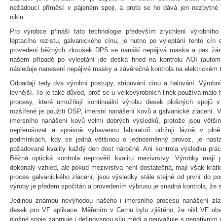
nežádoucí příměsí v pájeném spoji, a proto se ho dává jen nezbytné
niklu.
Pro výrobce přináší tato technologie především zrychlení výrobního
leptacího rezistu, galvanického cínu, je nutno po vyleptání tento cín 
provedení běžných zkoušek DPS se nanáší nepájivá maska a pak žáro
našem případě po vyleptání jde deska hned na kontrolu AOI (automa
následuje nanesení nepájivé masky a závěrečná kontrola na elektrickém t
Odpadají tedy dva výrobní postupy, stripování cínu a halování. Výrobní
levnější. To je také důvod, proč se u velkovýrobních linek používá málo 
procesy, které umožňují kontinuální výrobu desek plošných spojů v 
rozšířené je použití OSP, imersní nanášení kovů a galvanické zlacení. Ve
imersního nanášení kovů velmi dobrých výsledků, protože jsou větši
nepřerušovat a správně vybavenou laboratoří udržují lázně v pln
podmínkách, kdy se jedná většinou o jednosměnný provoz, je nasta
požadované kvality každý den dost náročné. Ani kontrola výsledku prác
Běžná optická kontrola neprověří kvalitu mezivrstvy. Výrobky mají
dokonalý vzhled, ale pokud mezivrstva není dostatečná, mají však krátk
proces galvanického zlacení, jsou výsledky stále stejné od první do p
výroby je předem spočítán a provedením výbrusu je snadná kontrola, že s
Jedinou známou nevýhodou našeho i imersního procesu nanášení zlat
desek pro VF aplikace. Měřením v Cernu bylo zjištěno, že nikl VF ob
plošné spoje zahrnuje i definovanou sílu mědi a neuvažuje s negativním