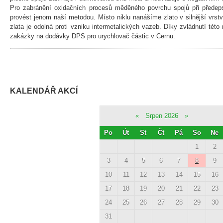
Pro zabránění oxidačních procesů měděného povrchu spojů při předep
provést jenom naší metodou. Místo niklu nanášíme zlato v silnější vrstvě
zlata je odolná proti vzniku intermetalických vazeb. Díky zvládnutí tét
zakázky na dodávky DPS pro urychlovač částic v Cernu.
KALENDÁŘ AKCÍ
«
Srpen 2026
»
Po
Út
St
Čt
Pá
So
Ne
1
2
3
4
5
6
7
8
9
10
11
12
13
14
15
16
17
18
19
20
21
22
23
24
25
26
27
28
29
30
31