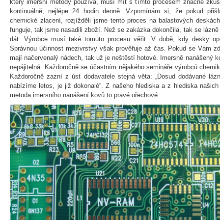
který imersní metody používá, musí mít s tímto procesem značné zkuše
kontinuálně, nejlépe 24 hodin denně. Vzpomínám si, že pokud při
chemické zlacení, rozjížděli jsme tento proces na balastových deskác
funguje, tak jsme nasadili zboží. Než se zakázka dokončila, tak se lázně 
dát. Výrobce musí také tomuto procesu věřit. V době, kdy desky opo
Správnou účinnost mezivrstvy však prověřuje až čas. Pokud se Vám z
mají načervenalý nádech, tak už je neštěstí hotové. Imersně nanášený k
nepájitelná. Každoročně se účastním nějakého semináře výrobců chemiká
Každoročně zazní z úst dodavatele stejná věta: „Dosud dodávané lázně
nabízíme letos, je již dokonalé“. Z našeho hlediska a z hlediska našic
metoda imersního nanášení kovů to pravé ořechové.